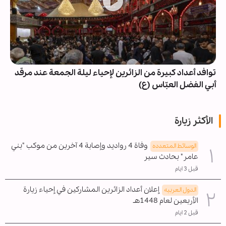
توافد أعداد كبيرة من الزائرين لإحياء ليلة الجمعة عند مرقد
أبي الفضل العبّاس (ع)
الأكثر زيارة
وفاة 4 رواديد وإصابة 4 آخرين من موكب "بني
الوسائط المتعدده
عامر" بحادث سير
قبل 3 ايام
إعلان أعداد الزائرين المشاركين في إحياء زيارة
الدول العربیه
الأربعين لعام 1448هـ
قبل 2 ايام