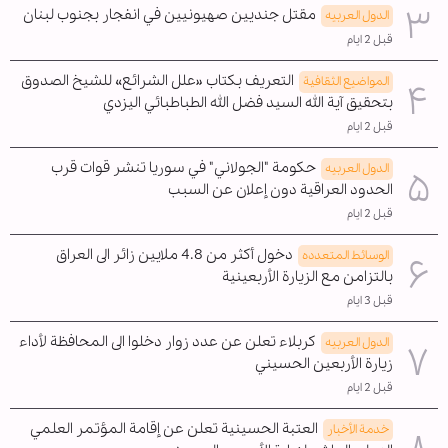
مقتل جنديين صهيونيين في انفجار بجنوب لبنان
الدول العربیه
قبل 2 ايام
التعريف بكتاب «علل الشرائع» للشيخ الصدوق
المواضیع الثقافية
بتحقيق آية الله السيد فضل الله الطباطبائي اليزدي
قبل 2 ايام
حكومة "الجولاني" في سوريا تنشر قوات قرب
الدول العربیه
الحدود العراقية دون إعلان عن السبب
قبل 2 ايام
دخول أكثر من 4.8 ملايين زائر الى العراق
الوسائط المتعدده
بالتزامن مع الزيارة الأربعينية
قبل 3 ايام
كربلاء تعلن عن عدد زوار دخلوا الى المحافظة لأداء
الدول العربیه
زيارة الأربعين الحسيني
قبل 2 ايام
العتبة الحسينية تعلن عن إقامة المؤتمر العلمي
خدمة الأخبار