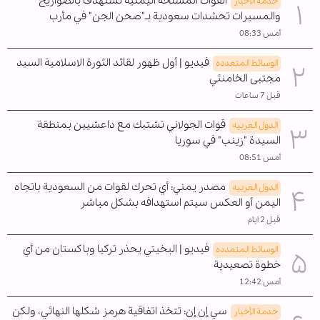
القوات المسلحة اليمنية تستهدف بالصواريخ
خدمة الأخبار
والمسيرات تحشدات سعودية بـ"صحن الجن" في مأرب
أمس 08:33
فيديو | أول ظهور لقائد الثورة الاسلامية السيد
الوسائط المتعدده
مجتبى الخامنئي
قبل 7 ساعات
قوات الجولاني تشتبك مع داعشيين بمنطقة
الدول العربیه
السيدة "زينب" في سوريا
أمس 08:51
مصدر يمني: أي تحرك لقوات من السعودية باتجاه
الدول العربیه
اليمن أو العكس سيتم استهدافه بشكل مباشر
قبل 2 ايام
فيديو | البخيتي يحذر تركيا وباكستان من أي
الوسائط المتعدده
خطوة تصعيدية
أمس 12:42
سي إن إن: تتخذ اتفاقية هرمز شكلها النهائي، ولكن
خدمة الأخبار