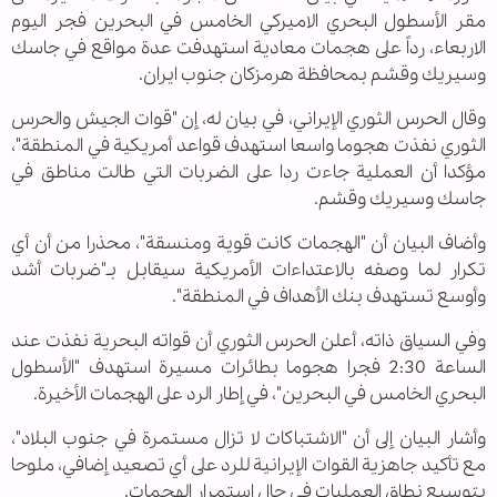
مقر الأسطول البحري الاميركي الخامس في البحرين فجر اليوم
الاربعاء، رداً على هجمات معادية استهدفت عدة مواقع في جاسك
وسيريك وقشم بمحافظة هرمزكان جنوب ايران.
وقال الحرس الثوري الإيراني، في بيان له، إن "قوات الجيش والحرس
الثوري نفذت هجوما واسعا استهدف قواعد أمريكية في المنطقة"،
مؤكدا أن العملية جاءت ردا على الضربات التي طالت مناطق في
جاسك وسيريك وقشم.
وأضاف البيان أن "الهجمات كانت قوية ومنسقة"، محذرا من أن أي
تكرار لما وصفه بالاعتداءات الأمريكية سيقابل بـ"ضربات أشد
وأوسع تستهدف بنك الأهداف في المنطقة".
وفي السياق ذاته، أعلن الحرس الثوري أن قواته البحرية نفذت عند
الساعة 2:30 فجرا هجوما بطائرات مسيرة استهدف "الأسطول
البحري الخامس في البحرين"، في إطار الرد على الهجمات الأخيرة.
وأشار البيان إلى أن "الاشتباكات لا تزال مستمرة في جنوب البلاد"،
مع تأكيد جاهزية القوات الإيرانية للرد على أي تصعيد إضافي، ملوحا
بتوسيع نطاق العمليات في حال استمرار الهجمات.