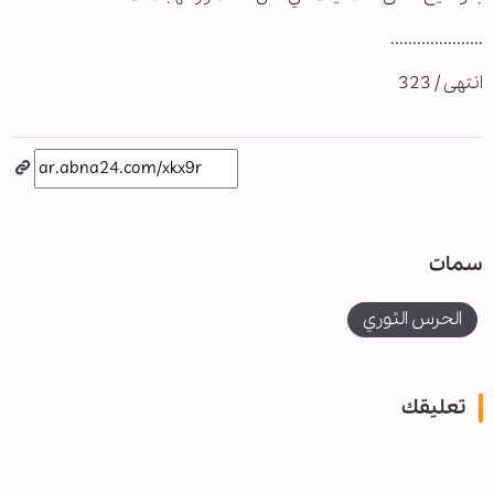
.....................
انتهى / 323
سمات
الحرس الثوري
تعليقك