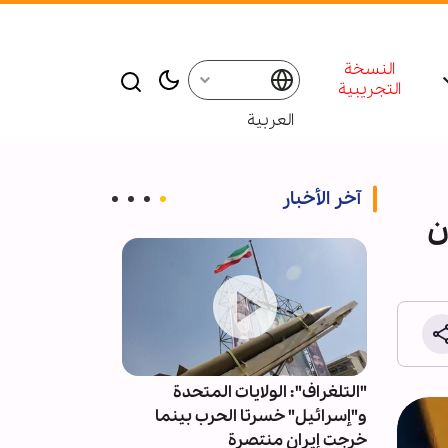
النسخة
التجريبية
العربية
آخر الأخبار
ن
..
"التلغراف": الولايات المتحدة
توافد أعداد كبير
ني من
و"إسرائيل" خسرتا الحرب بينما
ليلة الجمعة عن
خرجت إيران منتصرة
العبّاس (ع)