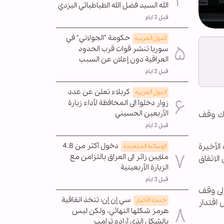
الله السيد فضل الله الطباطبائي اليزدي
قبل 2 ايام
حكومة "الجولاني" في
الدول العربیه
سوريا تنشر قوات قرب الحدود
العراقية دون إعلان عن السبب
قبل 2 ايام
كربلاء تعلن عن عدد
الدول العربیه
زوار دخلوا الى المحافظة لأداء زيارة
الأربعين الحسيني
اك وقف
قبل 2 ايام
دخول أكثر من 4.8
الأخيرة
الوسائط المتعدده
ملايين زائر الى العراق بالتزامن مع
الاتفاق
الزيارة الأربعينية
قبل 3 ايام
إلى وقف
سي إن إن: تتخذ اتفاقية
خدمة الأخبار
 اقتدار
هرمز شكلها النهائي، ولكن ليس
بالشكل الذي أراده ترامب