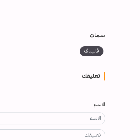
سمات
قاليباف
تعليقك
الاسم