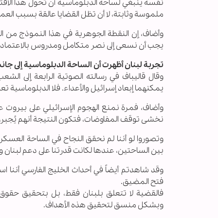
نفسه ينبغي لساحة الدبلوماسية أن تحول هذا الاقتد
ملموسة وثابتة، لا أن تظل القضايا عالقة بسبب العمو
وأضاف، إن النقطة الجوهرية في هذا النموذج من الموا
يجب أن نسعى إلى نصر متكامل ومدروس بالاعتماد على
تجربة لبنان أظهرت أن الساحة الدبلوماسية إلى جان
وقال قاليباف في رسالته الصوتية الرابعة إلى الشعب
يمكنهما إبعاد إسرائيل والأعداء. فلا الدبلوماسية ت
وأضاف، فمرة نمنع الهجوم الإسرائيلي على بيروت عبر
نخشى توقف المفاوضات، فتكون النتيجة أنهم يُجبرو
وتصوروا لو أننا لم نحقق النجاح في الساحة العسكر
بين الساحتين، عندها لكانت قدرتنا على دعم لبنان و
وقد شاهدتم أيضاً في أحداث الخليج الفارسي أننا است
فتح المضيق.
فالقضية لا تتعلق بلبنان فقط، بل بتحقيق حقوق ا
وبشكل منسق لتحقيق هذه الأهداف.