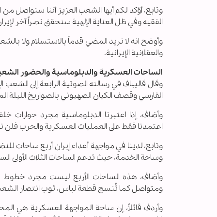
وتابع، أؤكد لكم أيها الشعب العزيز أننا سنواصل من 
الفقيه وفي ظل العناية الإلهية سنحقق نصراً آخر لإيران
وأوضح انه لا نريد المضي قدماً بالاستسلام ولا بالش
والعقلانية الإيرانية.
الساحات العسكرية والدبلوماسية والحضور الشعبي
وقال قاليباف في رسالته الصوتية الرابعة إلى الشعب ا
الفارسي وقصف الكيان الصهيوني بالصواريخ الليلة ال
وأضاف، إذا اعتبرنا الدبلوماسية مجرد حوارات خلف
اعتمدنا فقط على العمليات العسكرية والحرب فلن ن
وتابع، لدينا في مواجهة أعداء إيران أربع ساحات ل
وساحة الخدمة، حيث تدعم الساحات الثلاث الأولى الساح
وأضاف، هذه الساحات الأربع ليست مجرد خطوط
ومتواصل كما تُنسج قطعة لباس، ثوب انتصار الشعب ا
وأردف قائلاً، إن ساحة المواجهة العسكرية هي المح