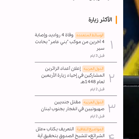
الأكثر زيارة
وفاة 4 رواديد وإصابة
الوسائط المتعدده
4 آخرين من موكب "بني عامر" بحادث
سير
قبل 3 ايام
إعلان أعداد الزائرين
الدول العربیه
المشاركين في إحياء زيارة الأربعين
لعام 1448هـ
قبل 2 ايام
مقتل جنديين
الدول العربیه
صهيونيين في انفجار بجنوب لبنان
قبل 2 ايام
التعريف بكتاب «علل
المواضیع الثقافية
الشرائع» للشيخ الصدوق بتحقيق آية