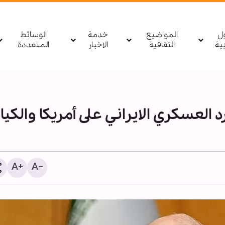
ول
المواضيع
خدمة
الوسائط
بیة
الثقافية
الاخبار
المتعددة
لعسكري الايراني على أمريكا والكيا
ضربة يمنية استباقية نوعية
إفشال مخطط سعودي عدوا
مأرب والوديعة