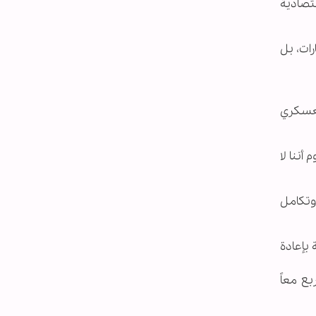
قتصادية
رات، بل
العسكري
أننا لا
 وتكامل
 بإعادة
ع معاً