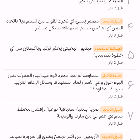
السيدة "زينب" في سوريا
قبل 2 ايام
مصدر يمني: أي تحرك لقوات من السعودية باتجاه
الدول العربیه
اليمن أو العكس سيتم استهدافه بشكل مباشر
قبل 3 ايام
فيديو | البخيتي يحذر تركيا وباكستان من أي
الوسائط المتعدده
خطوة تصعيدية
قبل 2 ايام
المقاومة لم تعد مجرد قوة ميدانية/ المعركة تدور
خدمة الأخبار
اليوم حول وعي الأمم / لماذا تستهدف وسائل الإعلام الغربية
سردية المقاومة؟
قبل 2 ايام
ضربة يمنية استباقية نوعية.. إفشال مخطط
الدول العربیه
سعودي عدواني من مأرب والوديعة
قبل 3 ايام
الأربعين؛ من أكبر تجمع بشري إلى ضرورة صياغة
الدول العربیه