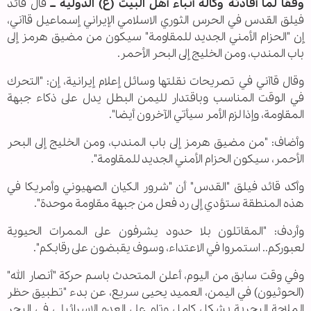
وفقا لما أفادته وكالة أنباء أهل البيت (ع) الدولية ــ
قال قائد
فيلق القدس في الحرس الثوري الاسلامي الإيراني إسماعيل قاآني،
إن "الحزام الأمني الجديد للمقاومة" سيكون من مضيق هرمز إلى
باب المندب، ومن الخليج إلى البحر الأحمر.
وقال قاآني في تصريحات نقلتها وسائل إعلام إيرانية، إن: "التحرك
في الوقت المناسب وباقتدار لليمن البطل يدل على ذكاء جبهة
المقاومة، وإذا لزم الأمر سيأتي الآخرون أيضا".
وأضاف: "من مضيق هرمز إلى باب المندب، ومن الخليج إلى البحر
الأحمر، سيكون الحزام الأمني الجديد للمقاومة".
وأكد قائد فيلق "القدس" أن "شرور الكيان الصهيوني وأمريكا في
هذه المنطقة ستؤدي إلى رد فعل من جبهة مقاومة موحدة".
وأردف: "المقاتلون بلا حدود يشرفون على الممرات الحيوية
لعبوركم.. استمروا في الاعتداء، وسوف يقبضون على رقابكم".
وفي وقت سابق من اليوم، أعلن المتحدث باسم حركة "أنصار الله"
(الحوثيون) في اليمن، العميد يحيى سريع، عن بدء "تطبيق حظر
الملاحة البحرية بشكل كامل وتام على العدو الإسرائيلي في البحر