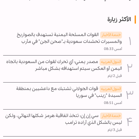
الأكثر زيارة
القوات المسلحة اليمنية تستهدف بالصواريخ
خدمة الأخبار
والمسيرات تحشدات سعودية بـ"صحن الجن" في مأرب
أمس 08:33
مصدر يمني: أي تحرك لقوات من السعودية باتجاه
الدول العربیه
اليمن أو العكس سيتم استهدافه بشكل مباشر
قبل 2 ايام
قوات الجولاني تشتبك مع داعشيين بمنطقة
الدول العربیه
السيدة "زينب" في سوريا
أمس 08:51
سي إن إن: تتخذ اتفاقية هرمز شكلها النهائي، ولكن
خدمة الأخبار
ليس بالشكل الذي أراده ترامب
قبل 3 ايام