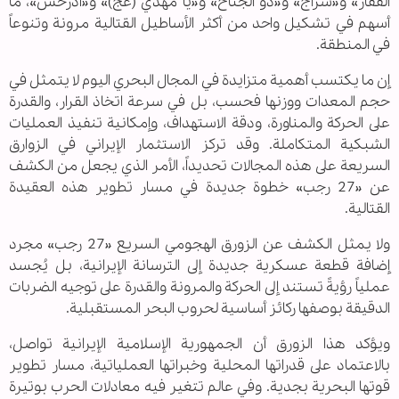
الفقار» و«سراج» و«ذو الجناح» و«يا مهدي (عج)» و«آذرخش»، ما
أسهم في تشكيل واحد من أكثر الأساطيل القتالية مرونة وتنوعاً
في المنطقة.
إن ما يكتسب أهمية متزايدة في المجال البحري اليوم لا يتمثل في
حجم المعدات ووزنها فحسب، بل في سرعة اتخاذ القرار، والقدرة
على الحركة والمناورة، ودقة الاستهداف، وإمكانية تنفيذ العمليات
الشبكية المتكاملة. وقد تركز الاستثمار الإيراني في الزوارق
السريعة على هذه المجالات تحديداً، الأمر الذي يجعل من الكشف
عن «27 رجب» خطوة جديدة في مسار تطوير هذه العقيدة
القتالية.
ولا يمثل الكشف عن الزورق الهجومي السريع «27 رجب» مجرد
إضافة قطعة عسكرية جديدة إلى الترسانة الإيرانية، بل يُجسد
عملياً رؤيةً تستند إلى الحركة والمرونة والقدرة على توجيه الضربات
الدقيقة بوصفها ركائز أساسية لحروب البحر المستقبلية.
ويؤكد هذا الزورق أن الجمهورية الإسلامية الإيرانية تواصل،
بالاعتماد على قدراتها المحلية وخبراتها العملياتية، مسار تطوير
قوتها البحرية بجدية. وفي عالم تتغير فيه معادلات الحرب بوتيرة