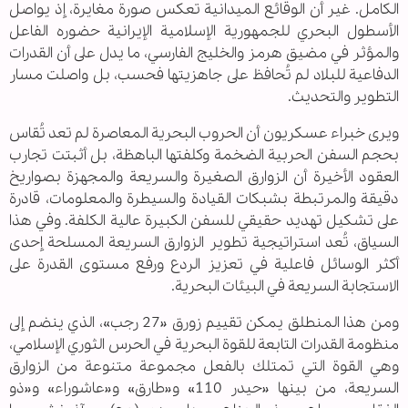
الكامل. غير أن الوقائع الميدانية تعكس صورة مغايرة، إذ يواصل
الأسطول البحري للجمهورية الإسلامية الإيرانية حضوره الفاعل
والمؤثر في مضيق هرمز والخليج الفارسي، ما يدل على أن القدرات
الدفاعية للبلاد لم تُحافظ على جاهزيتها فحسب، بل واصلت مسار
التطوير والتحديث.
ويرى خبراء عسكريون أن الحروب البحرية المعاصرة لم تعد تُقاس
بحجم السفن الحربية الضخمة وكلفتها الباهظة، بل أثبتت تجارب
العقود الأخيرة أن الزوارق الصغيرة والسريعة والمجهزة بصواريخ
دقيقة والمرتبطة بشبكات القيادة والسيطرة والمعلومات، قادرة
على تشكيل تهديد حقيقي للسفن الكبيرة عالية الكلفة. وفي هذا
السياق، تُعد استراتيجية تطوير الزوارق السريعة المسلحة إحدى
أكثر الوسائل فاعلية في تعزيز الردع ورفع مستوى القدرة على
الاستجابة السريعة في البيئات البحرية.
ومن هذا المنطلق يمكن تقييم زورق «27 رجب»، الذي ينضم إلى
منظومة القدرات التابعة للقوة البحرية في الحرس الثوري الإسلامي،
وهي القوة التي تمتلك بالفعل مجموعة متنوعة من الزوارق
السريعة، من بينها «حيدر 110» و«طارق» و«عاشوراء» و«ذو