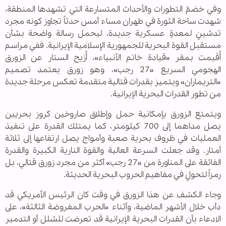
وفي خضمّ التطورات والأحداث المتسارعة التي تشهدها المنطقة،
شهدت ساحة الثورة في طهران مساء أمس حدثاً تجاوز كونه مجرد
تدشينٍ لمعدةٍ عسكرية جديدة، ليحمل رسالة واضحة بشأن
مستقبل القوة البحرية للجمهورية الإسلامية الإيرانية. ففي مراسم
أُقيمت بمقر «قيادة خاتم الأنبياء»، أُزيح الستار عن الزورق
الهجومي السريع «27 رجب»، وهو زورق يعتمد تصميم
«التريماران» ويتميز بقدرات قتالية متقدمة تعكس مرحلة جديدة
من تطور القدرات البحرية الإيرانية.
ويتمتع الزورق بإمكانية حمل وإطلاق صاروخين كروز بحريين
يصل مداهما إلى 700 كيلومتر، كما يمتلك القدرة على تنفيذ
العمليات في ظروف بحرية صعبة وأمواج يصل ارتفاعها إلى ثلاثة
أمتار. وقد جعلت السرعة العالية والقوة النارية الكبيرة والقدرة
الفائقة على المناورة من «27 رجب» أكثر من مجرد زورق قتالي، بل
رمزاً لتحولٍ في مفاهيم الحروب البحرية الحديثة.
وجاء الكشف عن هذا الزورق في وقت كان الرئيس الأمريكي قد
دأب خلال الأشهر الماضية، وأثناء «الحرب المفروضة الثالثة»، على
الادعاء بأن القدرات البحرية الإيرانية قد تعرضت للشلل أو التدمير