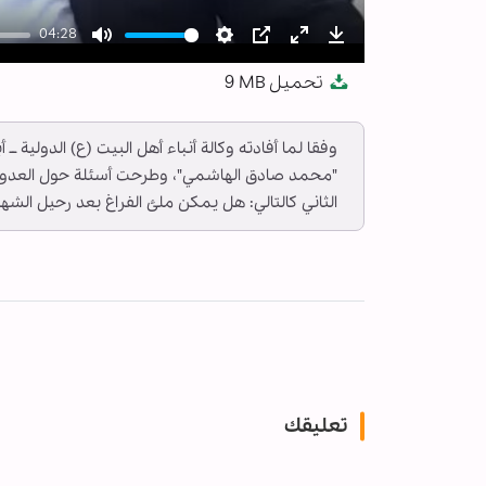
04:28
Mute
Settings
PIP
Enter
Download
تحميل
9 MB
fullscreen
وفقا لما أفادته وكالة أنباء أهل البيت (ع) الدولية ــ 
"محمد صادق الهاشمي"، وطرحت أسئلة حول العدوان 
الثاني كالتالي: هل يمكن ملئ الفراغ بعد رحيل الشهيد
تعليقك