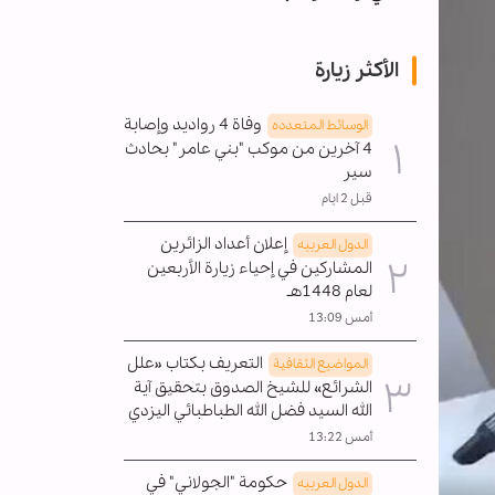
الأكثر زيارة
وفاة 4 رواديد وإصابة
الوسائط المتعدده
4 آخرين من موكب "بني عامر" بحادث
سير
قبل 2 ايام
إعلان أعداد الزائرين
الدول العربیه
المشاركين في إحياء زيارة الأربعين
لعام 1448هـ
أمس 13:09
التعريف بكتاب «علل
المواضیع الثقافية
الشرائع» للشيخ الصدوق بتحقيق آية
الله السيد فضل الله الطباطبائي اليزدي
أمس 13:22
حكومة "الجولاني" في
الدول العربیه