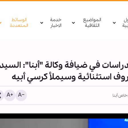
ول
المواضيع
خدمة
الوسائط
بیة
الثقافية
الاخبار
المتعددة
دراسات في ضيافة وكالة "أبنا": السيد
وف استثنائية وسيملأ كرسي أبيه
خاص أبنا
تقرير مصور/ السادة الخدم
يواصلون تقديم خدماتهم للز
بعد انتهاء زيارة الأربعين