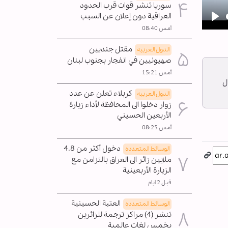
سوريا تنشر قوات قرب الحدود
العراقية دون إعلان عن السبب
Pla
أمس 08:40
مقتل جنديين
الدول العربیه
صهيونيين في انفجار بجنوب لبنان
أمس 15:21
ل
كربلاء تعلن عن عدد
الدول العربیه
زوار دخلوا الى المحافظة لأداء زيارة
الأربعين الحسيني
أمس 08:25
دخول أكثر من 4.8
الوسائط المتعدده
ملايين زائر الى العراق بالتزامن مع
الزيارة الأربعينية
قبل 2 ايام
العتبة الحسينية
الوسائط المتعدده
تنشر (4) مراكز ترجمة للزائرين
بخمس لغات عالمية