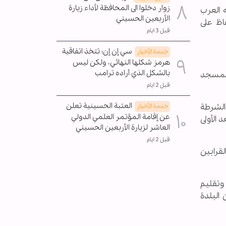
زوار دخلوا الى المحافظة لأداء زيارة
 العرب
الأربعين الحسيني
اظ على
قبل 3 ايام
سي إن إن: تتخذ اتفاقية
خدمة الأخبار
هرمز شكلها النهائي، ولكن ليس
بالشكل الذي أراده ترامب
للمسجد
قبل 2 ايام
العتبة الحسينية تعلن
الشرطة
خدمة الأخبار
عن إقامة المؤتمر العلمي الدولي
 الأولى
العاشر لزيارة الأربعين الحسيني
قبل 2 ايام
قرابين
وتقليم
 البلدة