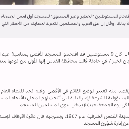
تحام المستوطنين "الخطير وغير المسبوق" للمسجد أول أمس الجمعة،
ذلك. وقال إن على العرب والمسلمين التحرك لحمايته من الأخطار التي
ــ
كان 9 مستوطنين قد اقتحموا المسجد الأقصى بمناسبة عيد ا
ربان الخبز"، في حادثة قالت محافظة القدس إنها الأولى من نوعها منذ
صد منه تغيير الوضع القائم في الأقصى، وفيه تحد للنظام العام 
المسؤولية للشرطة الإسرائيلية التي أتاحت لهم المجال باقتحام الم
سيما في يوم الجمعة، حيث لا يدخل سوى المسلمين للمسجد.
والوضع القائم هو الذي ساد قبل احتلال إسرائيل مدينة القدس الشرقية عام 1967، وبموجبه فإن دائرة 
ة عن إدارة شؤون المسجد.