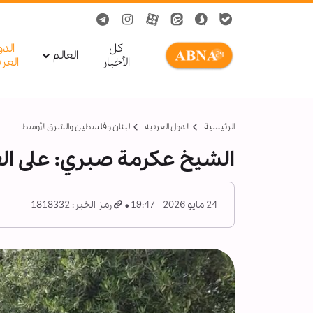
کل
الد
العالم
الأخبار
العر
الرئيسية
الدول العربیه
لبنان وفلسطين والشرق الأوسط
الشيخ عكرمة صبري: على ال
24 مايو 2026 - 19:47
رمز الخبر: 1818332