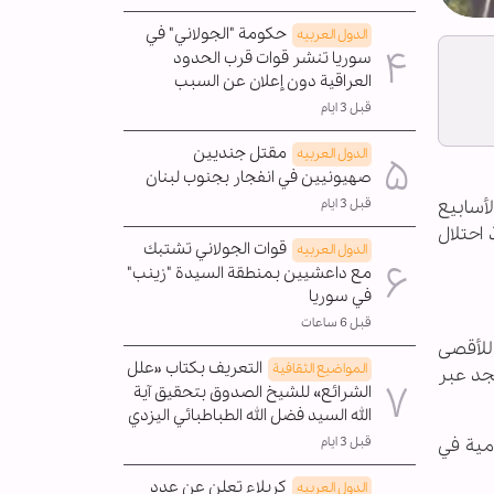
حكومة "الجولاني" في
الدول العربیه
سوريا تنشر قوات قرب الحدود
العراقية دون إعلان عن السبب
قبل 3 ايام
مقتل جنديين
الدول العربیه
صهيونيين في انفجار بجنوب لبنان
قبل 3 ايام
لأسابيع
 احتلال
قوات الجولاني تشتبك
الدول العربیه
مع داعشيين بمنطقة السيدة "زينب"
في سوريا
قبل 6 ساعات
للأقصى
التعريف بكتاب «علل
المواضیع الثقافية
سجد عبر
الشرائع» للشيخ الصدوق بتحقيق آية
الله السيد فضل الله الطباطبائي اليزدي
قبل 3 ايام
الأوقاف الإسلامية في
كربلاء تعلن عن عدد
الدول العربیه