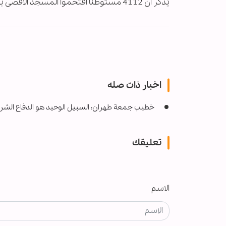
يُذكر أن 4112 مستوطنا اقتحموا المسجد الأقصى بحماية شرطة الاحتلال، خلال أبريل/نيسان الماضي، وفق محافظة القدس.
اخبار ذات صله
خطيب جمعة طهران: السبيل الوحيد هو الدفاع الشر
تعليقك
الاسم