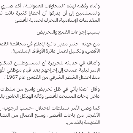
وأمام رفضه لهذه "المحاولات العدوانية"، أكد ص
والمسلمين إلى أن يدركوا أن أخطارا كثيرة باتت 
المقدسات الإسلامية، التحرك لحماية الأقصى.
بسبب إجراءات القمع والتحريض
من جهته، اعتبر مدير دائرة الإعلام في محافظة ال
الأقصى، وتكبيل لعمل دائرة الأوقاف الإسلامية.
وأضاف في حديثه للجزيرة أن المستوطنين تمكنوا 
الإسرائيلية عمدت إلى إخراجهم بعد قيام موظفي الأو
منذ احتلال الشطر الشرقي من القدس عام 1967".
وقال: "هذا يأتي في ظل تحريض واسع من سلطات ا
داخل باحات المسجد الأقصى وكأنه الهيكل الخاص باليه
كما وصل الأمر بسلطات الاحتلال -حسب الرجوب- إل
الأشجار من باحات الأقصى، ومنع العمال من التصاري
القديمة بالقدس.