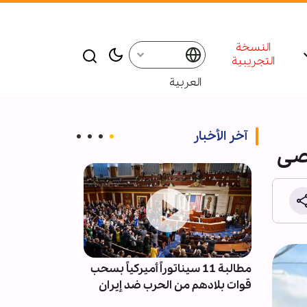
النسخة
التجريبية
العربية
آخر الأخبار
قصى
يارة
مطالبة 11 سيناتوراً أميركياً بسحب
تقرير مصور/ إن
ية التي
قوات بلادهم من الحرب ضد إيران
بطول 90 
في كربلاء