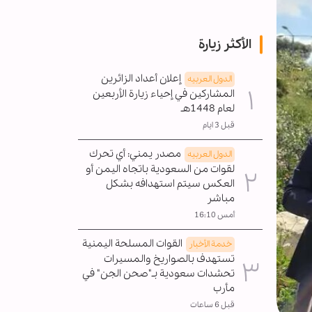
الأكثر زيارة
إعلان أعداد الزائرين
الدول العربیه
المشاركين في إحياء زيارة الأربعين
لعام 1448هـ
قبل 3 ايام
مصدر يمني: أي تحرك
الدول العربیه
لقوات من السعودية باتجاه اليمن أو
العكس سيتم استهدافه بشكل
مباشر
أمس 16:10
القوات المسلحة اليمنية
خدمة الأخبار
تستهدف بالصواريخ والمسيرات
تحشدات سعودية بـ"صحن الجن" في
مأرب
قبل 6 ساعات