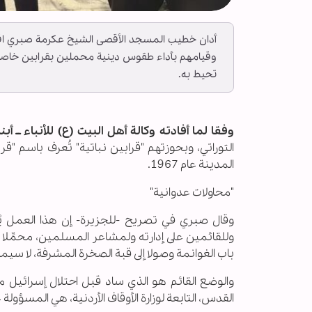
أدان خطيب المسجد الأقصى الشيخ عكرمة صبري اق
وقيامهم بأداء طقوس دينية محملين بقرابين خاصة ب
تحيط به.
وفقا لما أفادته وكالة أهل البيت (ع) للأنباء ــ أبنا 
التوراتي، وبحوزتهم "قرابين نباتية" تُعرف باسم "ق
المدينة عام 1967.
"محاولات عدوانية"
وقال صبري في تصريح -للجزيرة- إن هذا العمل يُق
وللقائمين على إدارته ولمشاعر المسلمين، محمِّلا 
باب الغوانمة وصولا إلى قبة الصخرة المشرفة، لا 
القدس، التابعة لوزارة الأوقاف الأردنية، هي المسؤول