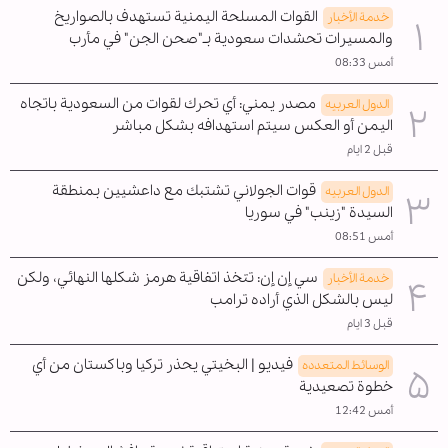
القوات المسلحة اليمنية تستهدف بالصواريخ
خدمة الأخبار
والمسيرات تحشدات سعودية بـ"صحن الجن" في مأرب
أمس 08:33
مصدر يمني: أي تحرك لقوات من السعودية باتجاه
الدول العربیه
اليمن أو العكس سيتم استهدافه بشكل مباشر
قبل 2 ايام
قوات الجولاني تشتبك مع داعشيين بمنطقة
الدول العربیه
السيدة "زينب" في سوريا
أمس 08:51
سي إن إن: تتخذ اتفاقية هرمز شكلها النهائي، ولكن
خدمة الأخبار
ليس بالشكل الذي أراده ترامب
قبل 3 ايام
فيديو | البخيتي يحذر تركيا وباكستان من أي
الوسائط المتعدده
خطوة تصعيدية
أمس 12:42