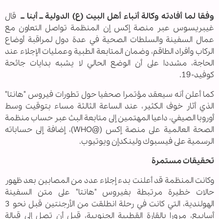
وفقا لما أفادته وكالة أنباء أهل البيت (ع) الدولية ــ أبنا ــ
قال
غيبريسوس عبر منصة إكس إن المنظمة تواصل التعاون مع
عمال السفينة والسلطات الصحية في عدة دول لمراقبة أوضاع
الركاب وأفراد الطاقم، وضمان المتابعة الطبية وعمليات الإجلاء عند
الحاجة، مشددا على أن الوضع الحالي لا يشبه بدايات جائحة
كوفيد-19.
كما أعلن أنه سيعقد مؤتمرا صحفيا حول تطورات فيروس "هانتا"
الذي أثار خوف الكثير، عند الساعة الثالثة مساء بتوقيت وسط
أوروبا الصيفي، داعيا المهتمين إلى متابعة البث عبر حساب منظمة
الصحة العالمية على منصة إكس (@WHO)، إضافة إلى حساباته
الرسمية على فيسبوك ولينكدإن ويوتيوب.
تحقيقات مستمرة
وكانت المنظمة قد أعلنت بدء إجلاء عدد من المصابين بعد ظهور
حالات خطيرة مرتبطة بفيروس "هانتا" على متن السفينة
الهولندية، التي كانت في رحلة انطلقت من الأرجنتين قبل نحو 3
أسابيع، مرورا بالقارة القطبية الجنوبية، قبل أن تصل إلى قبالة