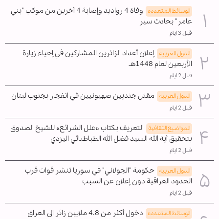
وفاة 4 رواديد وإصابة 4 آخرين من موكب "بني
الوسائط المتعدده
عامر" بحادث سير
قبل 3 ايام
إعلان أعداد الزائرين المشاركين في إحياء زيارة
الدول العربیه
الأربعين لعام 1448هـ
قبل 2 ايام
مقتل جنديين صهيونيين في انفجار بجنوب لبنان
الدول العربیه
قبل 2 ايام
التعريف بكتاب «علل الشرائع» للشيخ الصدوق
المواضیع الثقافية
بتحقيق آية الله السيد فضل الله الطباطبائي اليزدي
قبل 2 ايام
حكومة "الجولاني" في سوريا تنشر قوات قرب
الدول العربیه
الحدود العراقية دون إعلان عن السبب
قبل 2 ايام
دخول أكثر من 4.8 ملايين زائر الى العراق
الوسائط المتعدده