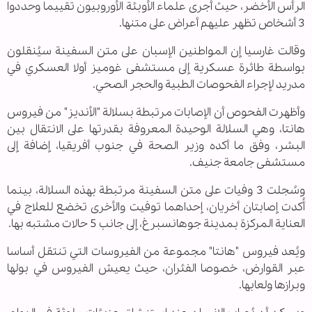
الرأس الأخضر، حيث أجرى علماء الأوبئة الأوروبيون تقييما وحددوا
3 أشخاص تظهر عليهم أعراض على متنها.
وقالت غارسيا إن المواطنين الإسبان على متن السفينة سيُنقلون
بواسطة طائرة عسكرية إلى مستشفى غوميز أولا العسكري في
مدريد لإجراء الفحوصات الطبية والحجر الصحي.
وأظهرت الفحوص أن الإصابات مرتبطة بسلالة "الأنديز" من فيروس
هانتا، وهي السلالة الوحيدة المعروفة بقدرتها على الانتقال بين
البشر، وفق ما أكده وزير الصحة في جنوب أفريقيا، إضافة إلى
مستشفى جامعة جنيف.
وسُجلت 3 وفيات على متن السفينة مرتبطة بهذه السلالة، بينما
أُكدت إصابتان أخريان، إحداهما توفيت والأخرى تخضع للعلاج في
العناية المركزة بمدينة جوهانسبرغ، إلى جانب 5 حالات مشتبه بها.
ويُعد فيروس "هانتا" مجموعة من الفيروسات التي تنتقل أساسا
عبر القوارض، خصوصا الفئران، حيث يعيش الفيروس في بولها
وبرازها ولعابها.