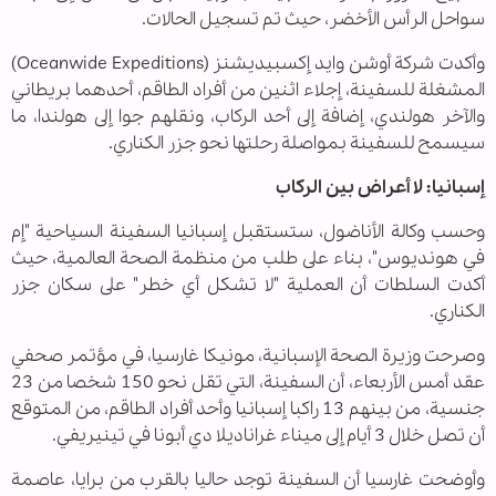
سواحل الرأس الأخضر، حيث تم تسجيل الحالات.
وأكدت شركة أوشن وايد إكسبيديشنز (Oceanwide Expeditions)
المشغلة للسفينة، إجلاء اثنين من أفراد الطاقم، أحدهما بريطاني
والآخر هولندي، إضافة إلى أحد الركاب، ونقلهم جوا إلى هولندا، ما
سيسمح للسفينة بمواصلة رحلتها نحو جزر الكناري.
إسبانيا: لا أعراض بين الركاب
وحسب وكالة الأناضول، ستستقبل إسبانيا السفينة السياحية "إم
في هونديوس"، بناء على طلب من منظمة الصحة العالمية، حيث
أكدت السلطات أن العملية "لا تشكل أي خطر" على سكان جزر
الكناري.
وصرحت وزيرة الصحة الإسبانية، مونيكا غارسيا، في مؤتمر صحفي
عقد أمس الأربعاء، أن السفينة، التي تقل نحو 150 شخصا من 23
جنسية، من بينهم 13 راكبا إسبانيا وأحد أفراد الطاقم، من المتوقع
أن تصل خلال 3 أيام إلى ميناء غراناديلا دي أبونا في تينيريفي.
وأوضحت غارسيا أن السفينة توجد حاليا بالقرب من برايا، عاصمة