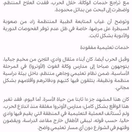
مع تراجع خدمات الوكالة، خلال الحرب، فقدت العلاج المنتظم،
واضطرت إلى البحث عن بدائل محدودة.
وتوضح أن غياب المتابعة الطبية المنتظمة زاد من صعوبة
السيطرة على مرضها، خاصة في ظل عدم توفر الفحوصات الدورية
والأدوية بشكل ثابت.
خدمات تعليمية مفقودة
وقبل الحرب أيضا، كان أبناء مثقال وادي، اللاجئ من مخيم جباليا،
يتوجهون صباحا إلى مدارس وكالة الغوث (الأونروا) في المرحلة
الأساسية، ضمن نظام تعليمي وجاهي منتظم، داخل بيئة دراسية
منظمة ونظيفة، يتلقون فيها كتبهم ودفاترهم وأقلامهم بشكل
مجاني.
كان هذا المشهد جزءا ثابتا من حياة الأسرة. أما اليوم، فقد تغير
هذا الواقع بشكل كامل؛ مدارس الأونروا مغلقة منذ اندلاع الحرب،
ولم تُستأنف العملية التعليمية في المنطقة التي يقيم فيها وادي
حاليا، حسب قوله، ليبقى الأطفال خارج مقاعد الدراسة، ويقضون
وقتهم في الشوارع دون أي مسار تعليمي واضح.