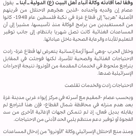
وفقا لما أفادته وكالة أنباء أهل البيت (ع) الدولية ــ أبنا ــ
يقول
عصام إن والديه وأجداده -الذين هجّرهم الاحتلال من قريتهم
الأصلية "هربيا" إلى قطاع غزة في نكبة فلسطين عام 1948- كانوا
من المستفيدين من برامج الوكالة منذ تأسيسها، مشيرا إلى أن
المساعدات الغذائية كانت تصل شهريا بانتظام، إلى جانب توفير
التعليم للأبناء والرعاية الصحية داخل عياداتها.
وخلال الحرب -وهي أسوأ أزمة إنسانية يتعرض لها قطاع غزة- زادت
الاحتياجات الغذائية والصحية للأسرة، لكنها فوجئت في المقابل
بتراجع ملحوظ في الخدمات المقدمة من الأونروا، نتيجة الإجراءات
الإسرائيلية ضدها.
الاحتياجات زادت والخدمات تقلصت
وبحسب عصام -المقيم مع أسرته في مركز إيواء غربي مدينة غزة
بعد هدم منزله في محافظة شمال القطاع- فإن هذا التراجع لم
يقابله بديل فعال، إذ لم تتمكن الجهات الإغاثية الأخرى من سد
الفجوة أو توفير دعم منتظم يلبي الحد الأدنى من الاحتياجات.
ومنذ منع الاحتلال الإسرائيلي وكالة "الأونروا" من إدخال المساعدات