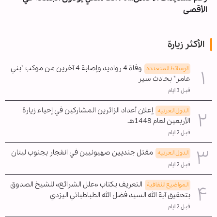
الأقصى
الأكثر زيارة
وفاة 4 رواديد وإصابة 4 آخرين من موكب "بني
الوسائط المتعدده
عامر" بحادث سير
قبل 3 ايام
إعلان أعداد الزائرين المشاركين في إحياء زيارة
الدول العربیه
الأربعين لعام 1448هـ
قبل 2 ايام
مقتل جنديين صهيونيين في انفجار بجنوب لبنان
الدول العربیه
قبل 2 ايام
التعريف بكتاب «علل الشرائع» للشيخ الصدوق
المواضیع الثقافية
بتحقيق آية الله السيد فضل الله الطباطبائي اليزدي
قبل 2 ايام