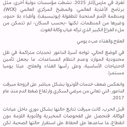
لغزة، في مارس/آذار 2025، نشطت مؤسسات دولية أخرى، مثل
برنامج الأغذية العالمي، والمطبخ المركزي العالمي (WCK)،
ومنظمة الأمم المتحدة للطفولة (يونيسيف)، وأطباء بلا حدود،
وغيرها من المنظمات، لكنها -بحسب السكان- لم تتمكن من
ملء الفراغ الكبير الذي تركه غياب وكالة الغوث.
العلاج والغذاء عبء يومي
في الوضع الحالي، تواجه أسرة الداعور تحديات متراكمة في ظل
محدودية الموارد وعدم انتظام المساعدات، ما يجعل تأمين
الاحتياجات الأساسية، وعلى رأسها الغذاء والعلاج، عبئا يوميا
مستمرا.
وانعكس ضعف خدمات الأونروا بشكل مباشر على الزوجة ميرفت
الداعور، التي تعاني من مرضي السكري وارتفاع ضغط الدم منذ عام
2017.
قبل الحرب، كانت ميرفت تتابع حالتها بشكل دوري داخل عيادات
الوكالة، فتحصل على الفحوصات المخبرية والأدوية اللازمة دون
انقطاع، ما ساعدها على الحفاظ على استقرار حالتها الصحية. لكن