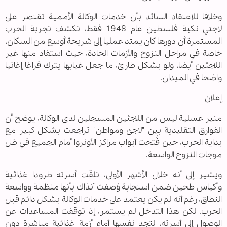
وخلافا للاعتقاد السائد بأن خدمات الوكالة الأممية تقتصر على
لاجئي نكبة فلسطين عام 1948 فقط، تكشف تجربة الحرب
المستمرة أن دورها كان يمتد عمليا إلى شريحة أوسع من السكان،
خاصة في مراحل النزوح والأزمات الحادة، حيث استفاد منها غير
اللاجئين أيضا، ولو بشكل طارئ، ما جعل غيابها يترك فراغا إغاثيا
واضحا في الميدان.
إعلان
منير عسلية ليس من اللاجئين المسجلين لدى الوكالة، يوضح أن
الفوارق التقليدية بين "لاجئ ومواطن" تراجعت بشكل كبير مع
بداية الحرب، حين فُتحت أبواب مراكز الأونروا أمام الجميع في ظل
موجات النزوح الواسعة.
ويشير إلى أنه خلال الأشهر الأولى، تلقّت أسرته طرودا غذائية
وأكياس طحين ضمن استجابة وُصفت آنذاك بأنها منظمة وواسعة
النطاق، رغم أنه لم يكن يعتمد على خدمات الوكالة بشكل دائم قبل
الحرب. لكن هذا التدخل لم يستمر، إذ توقفت المساعدات عن
الوصول إلى أسرته، لتجد نفسها أمام أزمة غذائية مباشرة دون