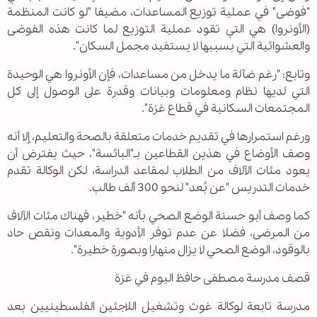
"فوضى" في عملية توزيع المساعدات، مضيفا "لو كانت المنظمة
(الأونروا) هي التي تقود عملية التوزيع لما كانت هذه الفوضى
والعشوائية التي بسببها لا يستفيد مجمل السكان".
وتابع: "رغم ضآلة ما يدخل من مساعدات، فإن الأونروا هي الوحيدة
التي لديها نظام ومعلومات وبيانات وقدرة على الوصول إلى كل
المجتمعات السكانية في قطاع غزة".
ورغم استمرارها في تقديم خدمات متعلقة بالصحة والتعليم، إلا أنه
وصف الأوضاع في هذين القطاعين بـ"البائسة"، حيث يفترض أن
يعود مئات الآلاف من الطلاب لمقاعد الدراسة، لكن الوكالة تقدم
خدمات التدريس "عن بُعد" لنحو 300 ألف طالب.
كما وصف أبو حسنة الوضع الصحي بأنه "خطير، فهناك مئات الآلاف
من المرضى، فضلا عن عدم توفر الأدوية والمعدات ونقص حاد
بالوقود، الوضع الصحي لا يزال منهارا وبصورة خطيرة".
قصف مدرسة مصطفى حافظ اليوم في غزة
مدرسة تابعة لوكالة غوث وتشغيل اللاجئين الفلسطينيين بعد