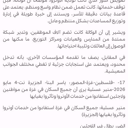
تعويض الدور الذي كانت تؤديه الأونروا، موضحا أن الوكالة، قبل
توقف خدماتها، كانت تعمل ضمن نظام واسع ومنظم، يعتمد على
قاعدة بيانات دقيقة للأسر، ويستند إلى خبرة طويلة في إدارة
وتوزيع المساعدات بشكل منتظم وعادل.
ويشير إلى أن الوكالة كانت تضم آلاف الموظفين، وتدير شبكة
ممتدة من المدارس والعيادات ومراكز التوزيع، ما مكنها من
الوصول إلى العائلات وتلبية احتياجاتها.
في المقابل، يصف ما تقدمه المؤسسات الأخرى، بأنه تدخل
محدود، ويعتمد على استجابات جزئية لا تغطي مختلف الجوانب
المعيشية.
17- -فلسطين-غزة-المصور: ياسر البنا- الجزيرة نت-4 مايو
2026-منير عسلية يرى أن جميع السكان في غزة من مواطنين
ولاجئين استفادوا من خدمات الأونروا وتأثروا بغيابها
منير عسلية: جميع السكان في غزة استفادوا من خدمات أونروا
وتأثروا بغيابها (الجزيرة)
الضرر يطال غير اللاجئين