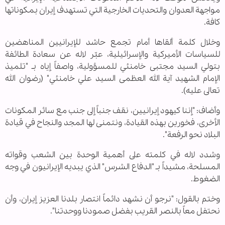
مواجهة العدوان والتحديات الخارجية التي تستهدف إيران بمكوناتها
كافة.
وخلال كلمة ألقاها أمام تجمع حاشد للإيرانيين المناهضين
للسياسات الأميركية والإسرائيلية، عبّر لاله عن سعادة الطائفة
بتولي السيد مجتبى خامنئي للمسؤولية، واصفاً إياه بـ "تلميذ
الإمام الشهيد آية الله العظمى السيد علي خامنئي" (رضوان الله
تعالى عليه).
وأضاف: "إننا كيهود إيرانيين، نقف جنباً إلى جنب مع سائر المكونات
الأخرى، فخورين بهذه القيادة، ونتمنى لها المجد والنجاح في قيادة
البلاد نحو الرفعة".
وشدد لاله في كلمته على أهمية الوحدة بين الشعب وقواته
المسلحة، مشيداً بـ "الدفاع الشرس" الذي يبديه الإيرانيون في وجه
الضغوط.
وختم بالقول: "نرجو أن نشهد دائماً انتصار بلدنا العزيز إيران، وأن
نحتفل معاً بالنصر القريب بفضل صمودنا ووحدتنا".