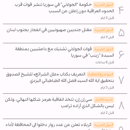
حكومة "الجولاني" في سوريا تنشر قوات قرب
الدول العربیه
الحدود العراقية دون إعلان عن السبب
قبل 3 ايام
مقتل جنديين صهيونيين في انفجار بجنوب لبنان
الدول العربیه
قبل 3 ايام
قوات الجولاني تشتبك مع داعشيين بمنطقة
الدول العربیه
السيدة "زينب" في سوريا
قبل 6 ساعات
التعريف بكتاب «علل الشرائع» للشيخ الصدوق
المواضیع الثقافية
بتحقيق آية الله السيد فضل الله الطباطبائي اليزدي
قبل 3 ايام
سي إن إن: تتخذ اتفاقية هرمز شكلها النهائي، ولكن
خدمة الأخبار
ليس بالشكل الذي أراده ترامب
قبل 2 ايام
كربلاء تعلن عن عدد زوار دخلوا الى المحافظة لأداء
الدول العربیه