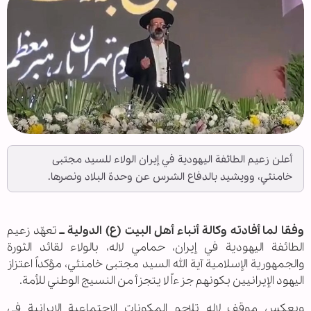
أعلن زعيم الطائفة اليهودية في إيران الولاء للسيد مجتبى
خامنئي، وويشيد بالدفاع الشرس عن وحدة البلاد ونصرها.
وفقا لما أفادته وكالة أنباء أهل البيت (ع) الدولية ــ
تعهّد زعيم
الطائفة اليهودية في إيران، حمامي لاله، بالولاء لقائد الثورة
والجمهورية الإسلامية آية الله السيد مجتبى خامنئي، مؤكداً اعتزاز
اليهود الإيرانيين بكونهم جزءاً لا يتجزأ من النسيج الوطني للأمة.
ويعكس موقف لاله تلاحم المكونات الاجتماعية الإيرانية في