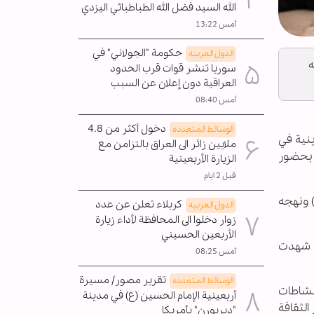
الله السيد فضل الله الطباطبائي اليزدي
أمس 13:22
حكومة "الجولاني" في
الدول العربیه
ه
سوريا تنشر قوات قرب الحدود
العراقية دون إعلان عن السبب
أمس 08:40
دخول أكثر من 4.8
الوسائط المتعدده
ينية في
ملايين زائر الى العراق بالتزامن مع
، بحضور
الزيارة الأربعينية
قبل 2 ايام
) ونهجه
كربلاء تعلن عن عدد
الدول العربیه
زوار دخلوا الى المحافظة لأداء زيارة
الأربعين الحسيني
ت شهدت
أمس 08:25
تقرير مصور/ مسيرة
الوسائط المتعدده
نشاطات
أربعينية الإمام الحسين (ع) في مدينة
الثقافة
"ديربورن" بأمريكا