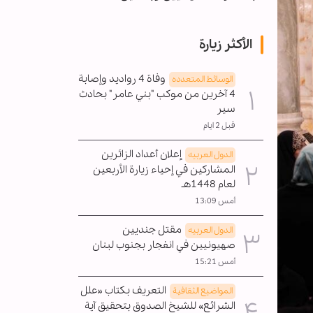
الأكثر زيارة
وفاة 4 رواديد وإصابة
الوسائط المتعدده
4 آخرين من موكب "بني عامر" بحادث
سير
قبل 2 ايام
إعلان أعداد الزائرين
الدول العربیه
المشاركين في إحياء زيارة الأربعين
لعام 1448هـ
أمس 13:09
مقتل جنديين
الدول العربیه
صهيونيين في انفجار بجنوب لبنان
أمس 15:21
التعريف بكتاب «علل
المواضیع الثقافية
الشرائع» للشيخ الصدوق بتحقيق آية