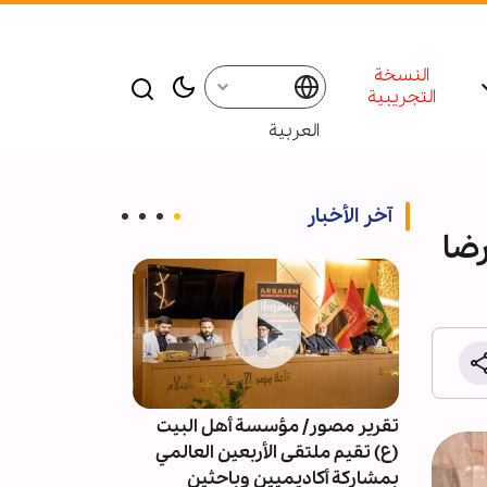
النسخة
التجريبية
العربية
آخر الأخبار
رضا
تقرير مصور/ مؤسسة أهل البيت
4091 خرقا 
(ع) تقيم ملتقى الأربعين العالمي
النار في غزة
بمشاركة أكاديميين وباحثين