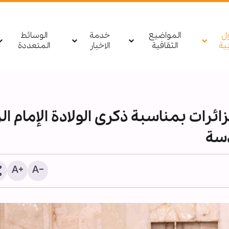
ول
المواضيع
خدمة
الوسائط
بیة
الثقافية
الاخبار
المتعددة
ائرات بمناسبة ذكرى الولادة الإمام ال
دسة
1255 شهيدا منذ وقف النار في غزة