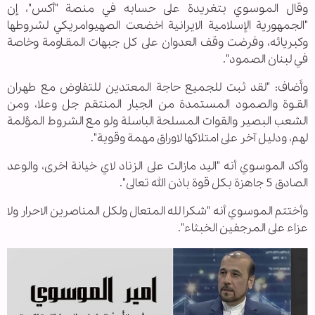
وقال الموسوي بتغريدة على حسابه في منصة "أكس"، إن
"الجمهورية الإسلامية الايرانية اخضعت الصهيوامريكي لشروطها
وكبريائه، وفرضت وقف العدوان على كل جبهات المقـاومة وخاصة
في لبنان الصمود".
وأَضاف: "لقد ثبت للجميع حاجة المعتدين للتفاوض مع طهران
القـوة والصمود المستمدة من الجبار المنتقم جل وعلا، ومن
الشعب البصير والقوات المسلحة الباسلة ولو مع الشروط المؤلمة
لهم، ودليل آخر على امتلاكها لاوراق مهمة وقوية".
وأكد الموسوي أنه "اليد مازالت على الزناد لاي خيانة اخرى، والوعد
الصادق 5 جاهزة بكل قوة باذن الله تعالى".
وأختتم الموسوي أنه "شكرا لله المتعال ولكل المناصرين الاحرار ولا
عزاء على المرجفين الخبثاء".