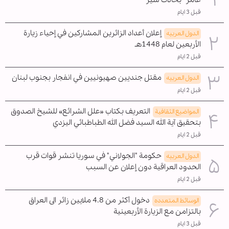
عامر" بحادث سير
قبل 3 ايام
إعلان أعداد الزائرين المشاركين في إحياء زيارة
الدول العربیه
الأربعين لعام 1448هـ
قبل 2 ايام
مقتل جنديين صهيونيين في انفجار بجنوب لبنان
الدول العربیه
قبل 2 ايام
التعريف بكتاب «علل الشرائع» للشيخ الصدوق
المواضیع الثقافية
بتحقيق آية الله السيد فضل الله الطباطبائي اليزدي
قبل 2 ايام
حكومة "الجولاني" في سوريا تنشر قوات قرب
الدول العربیه
الحدود العراقية دون إعلان عن السبب
قبل 2 ايام
دخول أكثر من 4.8 ملايين زائر الى العراق
الوسائط المتعدده
بالتزامن مع الزيارة الأربعينية
قبل 3 ايام