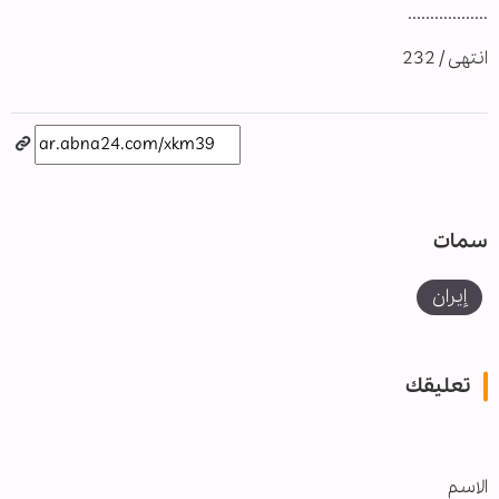
..................
انتهى / 232
سمات
إيران
تعليقك
الاسم