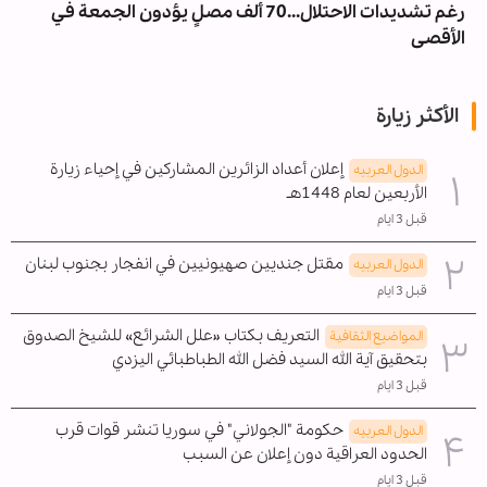
رغم تشديدات الاحتلال...70 ألف مصلٍ يؤدون الجمعة في
الأقصى
الأكثر زيارة
إعلان أعداد الزائرين المشاركين في إحياء زيارة
الدول العربیه
الأربعين لعام 1448هـ
قبل 3 ايام
مقتل جنديين صهيونيين في انفجار بجنوب لبنان
الدول العربیه
قبل 3 ايام
التعريف بكتاب «علل الشرائع» للشيخ الصدوق
المواضیع الثقافية
بتحقيق آية الله السيد فضل الله الطباطبائي اليزدي
قبل 3 ايام
حكومة "الجولاني" في سوريا تنشر قوات قرب
الدول العربیه
الحدود العراقية دون إعلان عن السبب
قبل 3 ايام