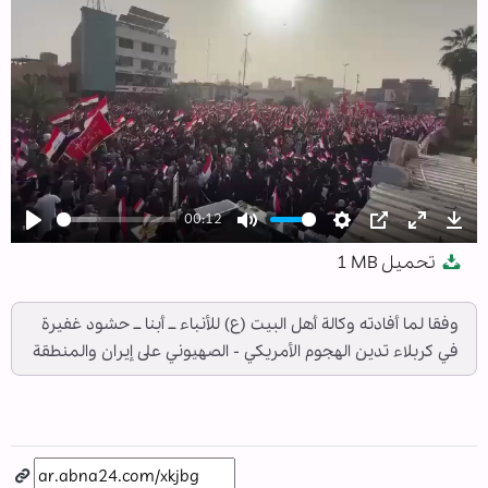
00:12
Play
Mute
Settings
PIP
Enter
Dow
تحميل
1 MB
fullscree
وفقا لما أفادته وكالة أهل البيت (ع) للأنباء ــ أبنا ــ حشود غفيرة
في كربلاء تدين الهجوم الأمريكي - الصهيوني على إيران والمنطقة