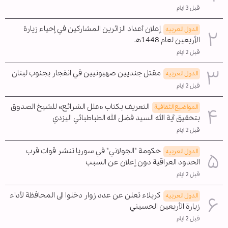
قبل 3 ايام
إعلان أعداد الزائرين المشاركين في إحياء زيارة
الدول العربیه
الأربعين لعام 1448هـ
قبل 2 ايام
مقتل جنديين صهيونيين في انفجار بجنوب لبنان
الدول العربیه
قبل 2 ايام
التعريف بكتاب «علل الشرائع» للشيخ الصدوق
المواضیع الثقافية
بتحقيق آية الله السيد فضل الله الطباطبائي اليزدي
قبل 2 ايام
حكومة "الجولاني" في سوريا تنشر قوات قرب
الدول العربیه
الحدود العراقية دون إعلان عن السبب
قبل 2 ايام
كربلاء تعلن عن عدد زوار دخلوا الى المحافظة لأداء
الدول العربیه
زيارة الأربعين الحسيني
قبل 2 ايام