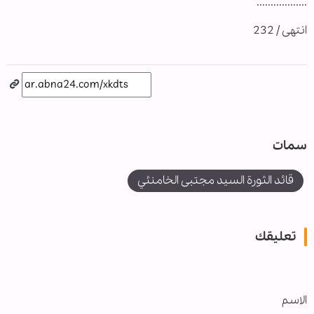
..................
انتهى / 232
سمات
قائد الثورة السيد مجتبى الخامنئي
تعليقك
الاسم