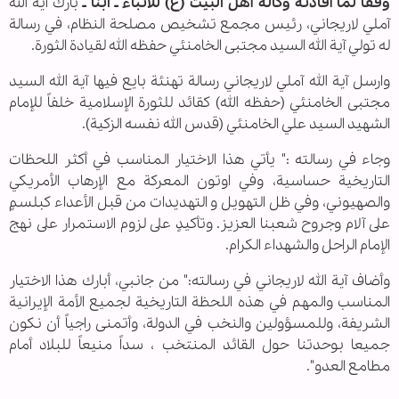
وفقا لما أفادته وكالة أهل البيت (ع) للأنباء ـ ابنا ـ
بارك آية الله
آملي لاريجاني، رئيس مجمع تشخيص مصلحة النظام، في رسالة
له تولي آية الله السيد مجتبى الخامنئي حفظه الله لقيادة الثورة.
وارسل آية الله آملي لاريجاني رسالة تهنئة بايع فيها آية الله السيد
مجتبى الخامنئي (حفظه الله) كقائد للثورة الإسلامية خلفاً للإمام
الشهيد السيد علي الخامنئي (قدس الله نفسه الزكية).
وجاء في رسالته :" يأتي هذا الاختيار المناسب في أكثر اللحظات
التاريخية حساسية، وفي اوتون المعركة مع الإرهاب الأمريكي
والصهيوني، وفي ظل التهويل و التهديدات من قبل الأعداء كبلسمٍ
على آلام وجروح شعبنا العزيز. وتأكيدٍ على لزوم الاستمرار على نهج
الإمام الراحل والشهداء الكرام.
وأضاف آية الله لاريجاني في رسالته:" من جانبي، أبارك هذا الاختيار
المناسب والمهم في هذه اللحظة التاريخية لجميع الأمة الإيرانية
الشريفة، وللمسؤولين والنخب في الدولة، وأتمنى راجياً أن نكون
جميعا بوحدتنا حول القائد المنتخب ، سداً منيعاً للبلاد أمام
مطامع العدو".