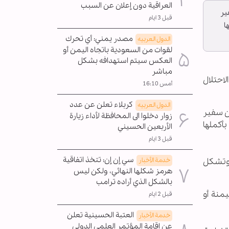
العراقية دون إعلان عن السبب
ير
قبل 3 ايام
ا
مصدر يمني: أي تحرك
الدول العربیه
لقوات من السعودية باتجاه اليمن أو
العكس سيتم استهدافه بشكل
مباشر
لاحتلال
أمس 16:10
كربلاء تعلن عن عدد
الدول العربیه
عن سفير
زوار دخلوا الى المحافظة لأداء زيارة
بأكملها
الأربعين الحسيني
قبل 3 ايام
سي إن إن: تتخذ اتفاقية
خدمة الأخبار
، وتشكل
هرمز شكلها النهائي، ولكن ليس
بالشكل الذي أراده ترامب
منة أو
قبل 2 ايام
العتبة الحسينية تعلن
خدمة الأخبار
عن إقامة المؤتمر العلمي الدولي