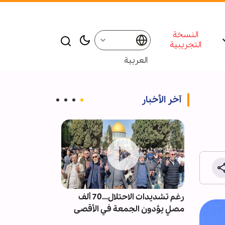
النسخة
التجريبية
العربية
آخر الأخبار
ت من
رغم تشديدات الاحتلال...70 ألف
إقامة ندوة و م
العكس
مصلٍ يؤدون الجمعة في الأقصى
للإمام الشهيد 
شر