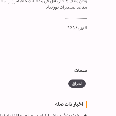
وكان مايك هاكابي قال في مقابلة صحافية، إن "إسرائي
مدعيا تفسيرات توراتية.
.....................
انتهى / 323
سمات
العراق
اخبار ذات صله
خوف وترقّب بداخل الكيان وسط إنعدام الثقة بإمكانا