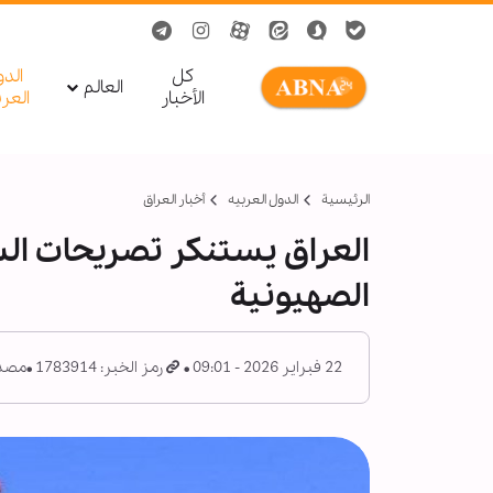
کل
الد
العالم
الأخبار
العر
الرئيسية
الدول العربیه
أخبار العراق
العراق يستنكر تصريحات السف
الصهيونية
22 فبراير 2026 - 09:01
رمز الخبر: 1783914
مصدر