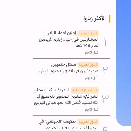
الأكثر زيارة
إعلان أعداد الزائرين
الدول العربیه
المشاركين في إحياء زيارة الأربعين
لعام 1448هـ
قبل 3 ايام
مقتل جنديين
الدول العربیه
صهيونيين في انفجار بجنوب لبنان
قبل 3 ايام
التعريف بكتاب «علل
المواضیع الثقافية
الشرائع» للشيخ الصدوق بتحقيق آية
الله السيد فضل الله الطباطبائي اليزدي
قبل 3 ايام
حكومة "الجولاني" في
الدول العربیه
سوريا تنشر قوات قرب الحدود