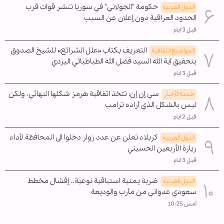
حكومة "الجولاني" في سوريا تنشر قوات قرب
الدول العربیه
الحدود العراقية دون إعلان عن السبب
قبل 3 ايام
التعريف بكتاب «علل الشرائع» للشيخ الصدوق
المواضیع الثقافية
بتحقيق آية الله السيد فضل الله الطباطبائي اليزدي
قبل 3 ايام
سي إن إن: تتخذ اتفاقية هرمز شكلها النهائي، ولكن
خدمة الأخبار
ليس بالشكل الذي أراده ترامب
قبل 2 ايام
كربلاء تعلن عن عدد زوار دخلوا الى المحافظة لأداء
الدول العربیه
زيارة الأربعين الحسيني
قبل 3 ايام
ضربة يمنية استباقية نوعية.. إفشال مخطط
الدول العربیه
سعودي عدواني من مأرب والوديعة
أمس 10:25