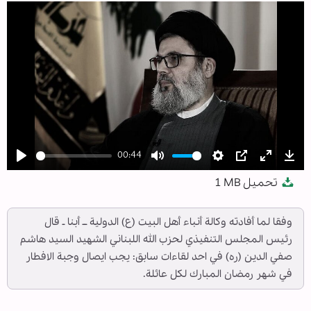
00:44
Play
Mute
Settings
PIP
Enter
Dow
تحميل
1 MB
fullscree
وفقا لما أفادته وكالة أنباء أهل البيت (ع) الدولية ــ أبنا ـ قال
رئيس المجلس التنفيذي لحزب الله اللبناني الشهيد السيد هاشم
صفي الدين (ره) في احد لقاءات سابق: يجب ايصال وجبة الافطار
في شهر رمضان المبارك لكل عائلة.