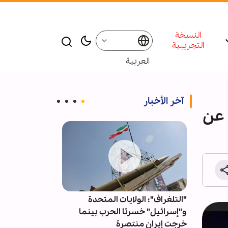
النسخة
التجريبية
العربية
آخر الأخبار
 عن
..
"التلغراف": الولايات المتحدة
توافد أعداد كبير
ني من
و"إسرائيل" خسرتا الحرب بينما
ليلة الجمعة عن
خرجت إيران منتصرة
العبّاس (ع)