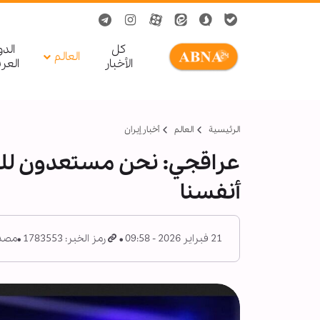
کل
الد
العالم
الأخبار
العر
الرئيسية
العالم
أخبار إيران
عراقجي: نحن مستعدون للس
أنفسنا
21 فبراير 2026 - 09:58
رمز الخبر: 1783553
مصدر