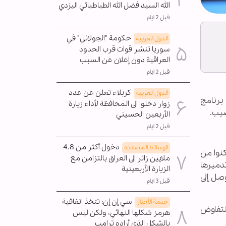
الله السيد فضل الله الطباطبائي اليزدي
قبل 2 ايام
حكومة "الجولاني" في
الدول العربیه
سوريا تنشر قوات قرب الحدود
العراقية دون إعلان عن السبب
قبل 2 ايام
كربلاء تعلن عن عدد
الدول العربیه
برنامج
زوار دخلوا الى المحافظة لأداء زيارة
الأربعين الحسيني
قبل 2 ايام
دخول أكثر من 4.8
الوسائط المتعدده
كنوا من
ملايين زائر الى العراق بالتزامن مع
تدميرها
الزيارة الأربعينية
صل إلى
قبل 3 ايام
سي إن إن: تتخذ اتفاقية
خدمة الأخبار
التفاوض
هرمز شكلها النهائي، ولكن ليس
بالشكل الذي أراده ترامب