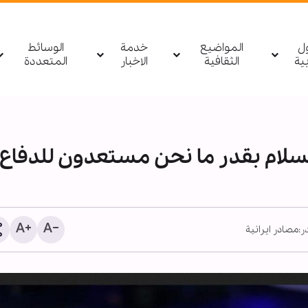
ول
المواضيع
خدمة
الوسائط
بیة
الثقافية
الاخبار
المتعددة
لام بقدر ما نحن مستعدون للدفاع
:
مصادر ايرانية
ضربة يمنية استباقية نوعية
إفشال مخطط سعودي عدوا
مأرب والوديعة