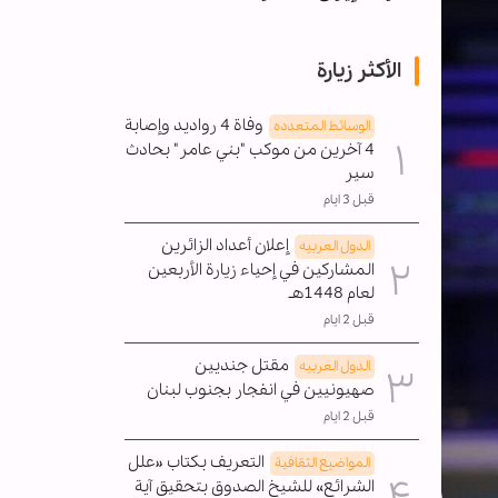
الأكثر زيارة
وفاة 4 رواديد وإصابة
الوسائط المتعدده
4 آخرين من موكب "بني عامر" بحادث
سير
قبل 3 ايام
إعلان أعداد الزائرين
الدول العربیه
المشاركين في إحياء زيارة الأربعين
لعام 1448هـ
قبل 2 ايام
مقتل جنديين
الدول العربیه
صهيونيين في انفجار بجنوب لبنان
قبل 2 ايام
التعريف بكتاب «علل
المواضیع الثقافية
الشرائع» للشيخ الصدوق بتحقيق آية