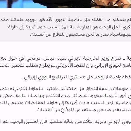
م يتمكنوا من القضاء على برنامجنا النووي، لأنّه طُور بجهود علمائنا. هذه
ري. الحل الوحيد هو الدبلوماسية. لهذا السبب عادت أمريكا إلى طاولة
لوماسية، بقدر ما نحن مستعدون للدفاع عن أنفسنا".
 ــ
صرح وزير الخارجية الايراني سيد عباس عراقجي في حوار مع 
قطة واحدة؛ لا يوجد حل عسكري للبرنامج النووي الإيراني.
فذت هجمات واسعة النطاق على منشآتنا، واغتيل علماؤنا، لكنهم لم يتم
مج طُور بأيدينا وبجهود علمائنا. هذه التكنولوجيا ملك لنا ولا يمكن 
ماسية. لهذا السبب عادت أمريكا إلى طاولة المفاوضات وتسعى للتو
ية، بقدر ما نحن مستعدون للدفاع عن أنفسنا".
 الإيراني ويريد التأكد من بقائه سلميًا، فإن السبيل الوحيد هو 