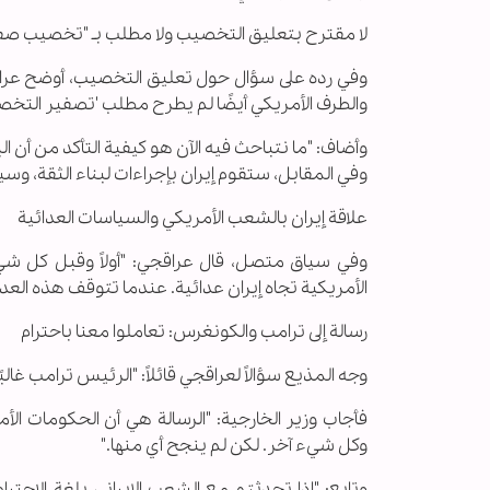
لا مقترح بتعليق التخصيب ولا مطلب بـ "تخصيب صف
وفي رده على سؤال حول تعليق التخصيب، أوضح عراقج
والطرف الأمريكي أيضًا لم يطرح مطلب 'تصفير التخص
وأضاف: "ما نتباحث فيه الآن هو كيفية التأكد من أن ا
وفي المقابل، ستقوم إيران بإجراءات لبناء الثقة، وسي
علاقة إيران بالشعب الأمريكي والسياسات العدائية
وفي سياق متصل، قال عراقجي: "أولاً وقبل كل شيء
الأمريكية تجاه إيران عدائية. عندما تتوقف هذه العدا
رسالة إلى ترامب والكونغرس: تعاملوا معنا باحترام
وجه المذيع سؤالاً لعراقجي قائلاً: "الرئيس ترامب غا
فأجاب وزير الخارجية: "الرسالة هي أن الحكومات الأم
وكل شيء آخر. لكن لم ينجح أي منها."
وتابع: "إذا تحدثتم مع الشعب الإيراني بلغة الاح