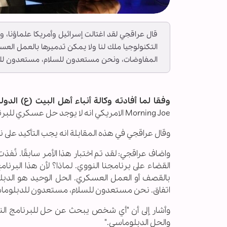
قال عراقجي لقد اغتالت إسرائيل وأمريكا علماؤنا، ول
التكنولوجيا ملك لنا ولا يمكن تدميرها بالعمل العسك
المفاوضات، ونحن مستعدون للسلام، مستعدون للدب
وفقا لما أفادته وكالة أنباء أهل البيت (ع) الدولية
Morning Joe الامريكي انه لا يوجد حل عسكري للبرنامج النووي الإيراني، وان الطرف الأمريكي لم يطرح مطلب تصفير التخصيب.
وقال عراقجي في هذه المقابلة انه يجب التأكيد على ن
واضاف عراقجي: لقد تم اختبار هذا الأمر سابقًا. نُ
القضاء على برنامجنا النووي. لماذا؟ لأن هذا البرنا
بالقصف أو العمل العسكري. الحل الوحيد هو الدبلو
اتفاق. نحن مستعدون للسلام، مستعدون للدبلوماس
وأشار إلى أن "أي شخص يبحث عن حل للبرنامج النووي
والحل الدبلوماسي."