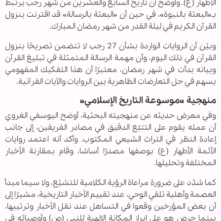
الأطهار (ع). وأوضح أن تاريخ السابع والعشرين من شهر رجب يرتبط
بـ«البعثة بالنبوة»، في حين أن «البعثة بالرسالة» قد اقترنت بنزول
القرآن الكريم في ليلة القدر من شهر رمضان المبارك.
وبيّن أن الروايات الواردة بشأن 27 رجب لا تتضمن تصريحًا بنزول
القرآن في ذلك اليوم، وأن مهمة الرسالة المتمثلة في تبليغ القرآن
وبيانه بدأت في شهر رمضان، معتبرًا أن هذا التفكيك المفهومي
يسهم في حل التعارضات الظاهرية بين الروايات والآيات القرآنية.
منهجية «موسوعة التاريخ الإسلامي»
وفي معرض حديثه عن منهجيته البحثية، أوضح اليوسفي الغروي
أن عمله يقوم على التتبّع الدقيق في مصادر الفريقين، إلى جانب
إعادة النظر في التراث الشيعي المكتوب. وأكد أنه اعتمد روايات
الأئمة الأطهار (ع) بوصفها مصدرًا أساسًا، وقام بمقارنة الأخبار
المختلفة وتحليلها.
كما شدّد على ضرورة مراعاة الرؤية الكلامية للتشيّع، ولا سيما مبدأ
العصمة وأهلية تلقي الوحي، عند تقييم الأخبار التاريخية، مشيرًا إلى
أن بعض المؤرخين وقعوا في التساهل عند نقل الأخبار وترتيبها،
بينما حرص هو على إبراز المكانة الإلهية للنبي (ص) وأوصيائه في