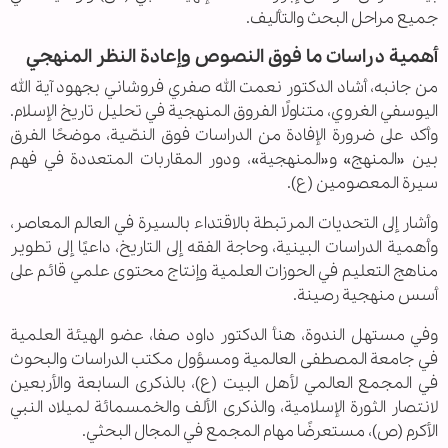
جميع مراحل البحث والتأليف.
أهمية دراسات ما فوق النصوص وإعادة النظر المنهجي
من جانبه، أشاد الدكتور نعمت الله صفري فروشاني بجهود آية الله
اليوسفي الغروي، متناولًا الفروق المنهجية في تحليل تاريخ الإسلام.
وأكد على ضرورة الإفادة من الدراسات فوق النصّية، موضحًا الفرق
بين «المنهج» و«المنهجية»، ودور المقاربات المتعددة في فهم
سيرة المعصومين (ع).
وأشار إلى التحديات المرتبطة بالاقتداء بالسيرة في العالم المعاصر،
وأهمية الدراسات البينية، وحاجة الفقه إلى التاريخ، داعيًا إلى تطوير
مناهج التعليم في الحوزات العلمية وإنتاج محتوى علمي قائم على
أسس منهجية رصينة.
وفي مستهل الندوة، هنأ الدكتور داود صفا، عضو الهيئة العلمية
في جامعة المصطفى العالمية ومسؤول مكتب الدراسات والبحوث
في المجمع العالمي لأهل البيت (ع)، بالذكرى السابعة والأربعين
لانتصار الثورة الإسلامية، والذكرى الألف والخمسمائة لميلاد النبي
الأكرم (ص)، مستعرضًا مهام المجمع في المجال البحثي.