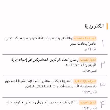
الأكثر زيارة
وفاة 4 رواديد وإصابة 4 آخرين من موكب "بني
الوسائط المتعدده
عامر" بحادث سير
قبل 2 ايام
إعلان أعداد الزائرين المشاركين في إحياء زيارة
الدول العربیه
الأربعين لعام 1448هـ
أمس 13:09
التعريف بكتاب «علل الشرائع» للشيخ الصدوق
المواضیع الثقافية
بتحقيق آية الله السيد فضل الله الطباطبائي اليزدي
أمس 13:22
مقتل جنديين صهيونيين في انفجار بجنوب لبنان
الدول العربیه
أمس 15:21