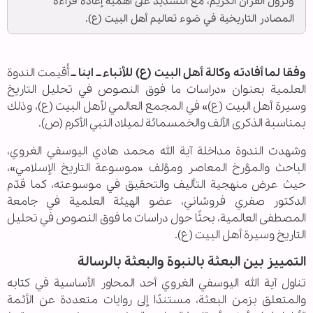
ونزول القرآن الكريم، مع التشديد على أهمية إعادة قراءة
المصادر التاريخية في ضوء تعاليم أهل البيت (ع).
وفقا لما أفادته وكالة أهل البيت (ع) للأنباء ــ ابنا ــ
أُقيمت الندوة
العلمية بعنوان «دراسات ما فوق النصوص في تحليل التاريخ
وسيرة أهل البيت (ع)» في المجمع العالمي لأهل البيت (ع)، وذلك
بمناسبة الذكرى الألف والخمسمائة لميلاد النبي الأكرم (ص).
وشهدت الندوة مداخلة آية الله محمد هادي اليوسفي الغروي،
الباحث والمؤرخ المعاصر ومؤلف «موسوعة التاريخ الإسلامي»،
حيث عرض منهجية التأليف والتحقيق في موسوعته، كما قدّم
الدكتور صفري فروشاني، عضو الهيئة العلمية في جامعة
المصطفى العالمية، بحثًا حول دراسات ما فوق النصوص في تحليل
التاريخ وسيرة أهل البيت (ع).
التمييز بين البعثة بالنبوة والبعثة بالرسالة
تناول آية الله اليوسفي الغروي أحد المحاور الأساسية في كتابه
والمتعلق بزمن البعثة، مستندًا إلى روايات متعددة عن الأئمة