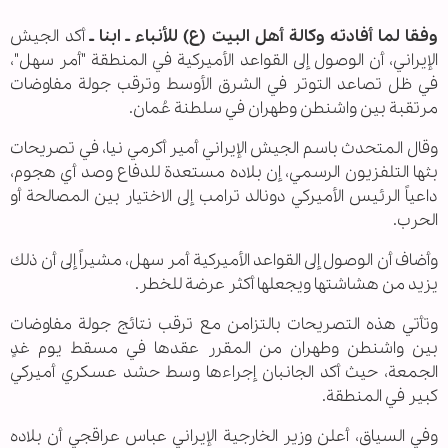
وفقا لما أفادته وكالة أهل البيت (ع) للأنباء ـ ابنا ـ
أكد الجيش
الإيراني، أن الوصول إلى القواعد الأميركية في المنطقة "أمر سهل"،
في ظل تصاعد التوتر في الشرق الأوسط وترقب جولة مفاوضات
مرتقبة بين واشنطن وطهران في سلطنة عُمان.
وقال المتحدث باسم الجيش الإيراني أمير أكرمي نيا، في تصريحات
بثها التلفزيون الرسمي، إن بلاده مستعدة للدفاع وصد أي هجوم،
داعياً الرئيس الأميركي دونالد ترامب إلى الاختيار بين المصالحة أو
الحرب.
وأضاف أن الوصول إلى القواعد الأميركية أمر سهل، مشيراً إلى أن ذلك
يزيد من هشاشتها ويجعلها أكثر عرضة للخطر.
وتأتي هذه التصريحات بالتزامن مع ترقب نتائج جولة مفاوضات
بين واشنطن وطهران من المقرر عقدها في مسقط يوم غدٍ
الجمعة، حيث أكد الجانبان إجراءها وسط حشد عسكري أميركي
كبير في المنطقة.
وفي السياق، أعلن وزير الخارجية الإيراني عباس عراقجي أن بلاده