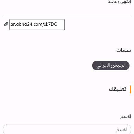
انتهى / 232
سمات
الجيش الايراني
تعليقك
الاسم