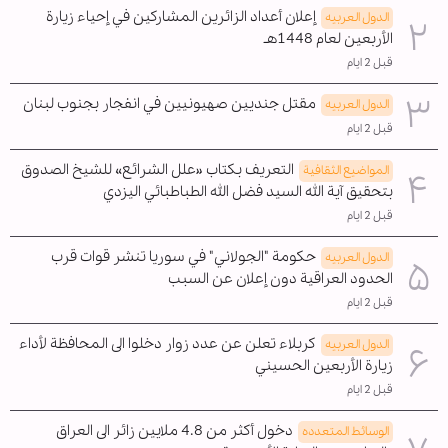
إعلان أعداد الزائرين المشاركين في إحياء زيارة
الدول العربیه
الأربعين لعام 1448هـ
قبل 2 ايام
مقتل جنديين صهيونيين في انفجار بجنوب لبنان
الدول العربیه
قبل 2 ايام
التعريف بكتاب «علل الشرائع» للشيخ الصدوق
المواضیع الثقافية
بتحقيق آية الله السيد فضل الله الطباطبائي اليزدي
قبل 2 ايام
حكومة "الجولاني" في سوريا تنشر قوات قرب
الدول العربیه
الحدود العراقية دون إعلان عن السبب
قبل 2 ايام
كربلاء تعلن عن عدد زوار دخلوا الى المحافظة لأداء
الدول العربیه
زيارة الأربعين الحسيني
قبل 2 ايام
دخول أكثر من 4.8 ملايين زائر الى العراق
الوسائط المتعدده