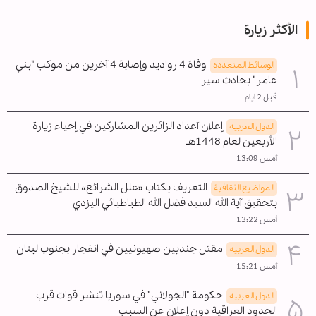
الأكثر زيارة
وفاة 4 رواديد وإصابة 4 آخرين من موكب "بني
الوسائط المتعدده
عامر" بحادث سير
قبل 2 ايام
إعلان أعداد الزائرين المشاركين في إحياء زيارة
الدول العربیه
الأربعين لعام 1448هـ
أمس 13:09
التعريف بكتاب «علل الشرائع» للشيخ الصدوق
المواضیع الثقافية
بتحقيق آية الله السيد فضل الله الطباطبائي اليزدي
أمس 13:22
مقتل جنديين صهيونيين في انفجار بجنوب لبنان
الدول العربیه
أمس 15:21
حكومة "الجولاني" في سوريا تنشر قوات قرب
الدول العربیه
الحدود العراقية دون إعلان عن السبب