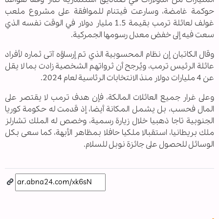
حوكمة غامضة، وسارعت فيتنام للموافقة على مشروع ملعب
غولف لعائلة ترمب بقيمة 1.5 مليار دولار في الوقت نفسه الذي
سعت فيه إلى خفض معدل رسومها الجمركية.
وقال الكاتبان إن نظام المحسوبية الذي تم إرساؤه آتى ثماره لأفراد
عائلة الرئيس ترمب، ويُرجح أن ثرواتهم الشخصية زادت بما لا يقل
عن 4 مليارات دولار منذ الانتخابات الرئاسية لعام 2024.
وعلى غرار جميع العائلات المالكة، فإن هدف ترمب لا يقتصر على
المال فحسب، بل يشمل المكانة أيضا، إذ قدمت له حكومة كوريا
الجنوبية تاجا ذهبيا خلال زيارة رسمية، وخصص له الملك تشارلز
ملك بريطانيا، استقبالا ملكيا حافلا بمظاهر الأبهة، كما سعى بكل
الوسائل للحصول على جائزة نوبل للسلام.