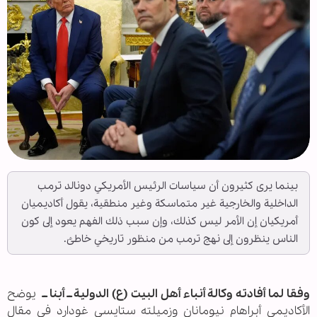
بينما يرى كثيرون أن سياسات الرئيس الأمريكي دونالد ترمب
الداخلية والخارجية غير متماسكة وغير منطقية، يقول أكاديميان
أمريكيان إن الأمر ليس كذلك، وإن سبب ذلك الفهم يعود إلى كون
الناس ينظرون إلى نهج ترمب من منظور تاريخي خاطئ.
وفقا لما أفادته وكالة أنباء أهل البيت (ع) الدولية ــ أبنا ــ
يوضح
الأكاديمي أبراهام نيومانان وزميلته ستايسي غودارد في مقال