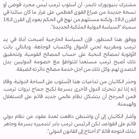
مشترك بنيويورك تايمز، أن أسلوب ترمب ليس مجرد فوضى أو
نسخة جديدة من صراع القوى العظمى على غرار ما كان سائدا في
القرن الـ19، ولكنه مستلهم من نهج في الحكم يعود إلى القرن الـ16
سمياه "السياسة الدولية الملَكية الجديدة".
ووفق هذا المنظور، فإن السياسة الخارجية أصبحت أداة في يد
ترمب ومقربيه لجني الأموال واكتساب الوجاهة، وبالتالي باتت
الأولوية لمصالح النخبة على حساب المصالح القومية، ولتحقيق
ذلك أصبح ترمب مستعدا للتواطؤ مع خصومه الدوليين بدل
التصدي لهم، وكل ذلك من أجل خدمة مصالح دائرته الضيقة.
وحذر الكاتبان من تداعيات هذا الأسلوب على الساحة الدولية، وقالا
إنه إذا لم تتحرك الدول الأخرى بسرعة لكبح جماح نزوات ترمب،
فمن المرجح أن يتشكل نظام عالمي جديد قائم على الاستغلال
والهيمنة.
وأشار الكاتبان إلى أن واشنطن دافعت لعدة عقود عن نظام دولي
قائم على القواعد، لكن الرئيس ترمب بادر لتدميره بسرعة وجاهر
بذلك التوجه قائلا "لا أحتاج إلى القانون الدولي".