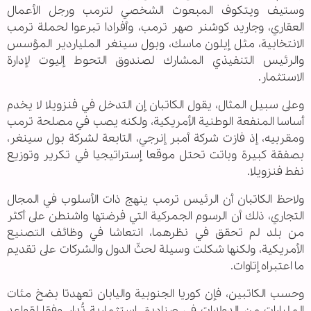
وستيف ويتكوف المبعوث الشخصي لترمب ورجل الأعمال
العقاري، وجاريد كوشنر صهر ترمب، وأفرادا تبرعوا لحملة ترمب
الانتخابية، مثل إيلون ماسك، وبول سينغر الملياردير المؤسس
والرئيس التنفيذي المشارك لصندوق التحوط إليوت لإدارة
الاستثمار.
وعلى سبيل المثال، يقول الكاتبان إن التدخل في فنزويلا لا يخدم
أساسا المنفعة الوطنية الأمريكية، ولكنه يصب في مصلحة ترمب
ومقربيه، إذ فازت شركة أمبر إنرجي، التابعة لشركة بول سينغر،
بصفقة كبيرة وباتت تحتل موقعا إستراتيجيا في تكرير وتوزيع
نفط فنزويلا.
ولاحظ الكاتبان أن الرئيس ترمب ينهج ذات الأسلوب في المجال
التجاري، ذلك أن الرسوم الجمركية التي فرضتها واشنطن على أكثر
من بلد لم تحقق في نظرهما، انتعاشا في وظائف التصنيع
الأمريكية، ولكنها شكلت وسيلة لحثّ الدول والشركات على تقديم
ما اعتبراه إتاوات.
وحسب الكاتبين، فإن كوريا الجنوبية واليابان تعهدتا بضخ مئات
المليارات من الدولارات في صناديق استثمارية تُدار وفقا لقواعد