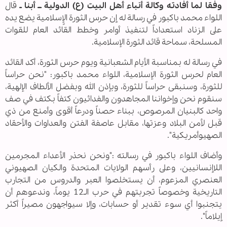
وفقا لما أفادته وكالة أنباء أهل البيت (ع) الدولية ــ أبنا ـ
قال
اللواء محمد باكبور في رسالة له إن حرس الثورة الإٍسلامية يضع يده
على الزناد استعداداً لتنفيذ أوامر وخطط القائد العام للقوات
المسلحة، سماحة قائد الثورة الإسلامية.
في رسالة له بمناسبة الأيام الشعبانية ويوم حرس الثورة، أكد القائد
العام لحرس الثورة الإسلامية، اللواء محمد باكبور: "نحن حراساً
للثورة، وسنبقى حراساً للثورة، وبإذن الله وبفضل الألطاف الإلهية،
سنقوم نحن وإخواننا المجاهدون والفدائيون كتفاً بكتف في صف
واحد كالبنيان المرصوص، ببناء حصناً ودرعاً أقوى وأمنع من ذي
قبل لأمن البلاد وعزتها، مقابل عاصفة الفتن والعداوات والأحقاد
الصهيوأمريكية".
وأضاف اللواء باكبور في رسالته :"ونحن نحذر الأعداء المجرمين
اللاإنسانيين، وعلى رأسهم الولايات المتحدة والكيان الصهيوني
العنصري المزعوم، أن يستخلصوا العبر والدروس من التجارب
التاريخية وخصوصاً تجربتهم في حرب الـ12 يوماً، وندعوهم أن
يتجنبوا أي سوء تقدير أو حسابات، وإلا سيواجهون مصيراً أكثر
إيلاماً".