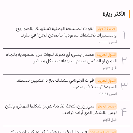
الأكثر زيارة
القوات المسلحة اليمنية تستهدف بالصواريخ
خدمة الأخبار
والمسيرات تحشدات سعودية بـ"صحن الجن" في مأرب
أمس 08:33
مصدر يمني: أي تحرك لقوات من السعودية باتجاه
الدول العربیه
اليمن أو العكس سيتم استهدافه بشكل مباشر
قبل 2 ايام
قوات الجولاني تشتبك مع داعشيين بمنطقة
الدول العربیه
السيدة "زينب" في سوريا
أمس 08:51
سي إن إن: تتخذ اتفاقية هرمز شكلها النهائي، ولكن
خدمة الأخبار
ليس بالشكل الذي أراده ترامب
قبل 3 ايام
فيديو | البخيتي يحذر تركيا وباكستان من أي
الوسائط المتعدده