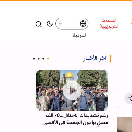
النسخة
التجريبية
العربية
آخر الأخبار
ت من
رغم تشديدات الاحتلال...70 ألف
إقامة ندوة و م
العكس
مصلٍ يؤدون الجمعة في الأقصى
للإمام الشهيد 
شر