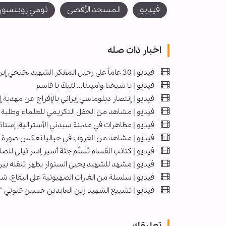
فيديو
المسجد الأقصى
تومي روبنسو
اخبار ذات صله
فيديو | 30 عاماً على رحيل المفكر الشهيد «فتحي إبراهيم الشقاقي»
فيديو | يا شيخنا وأميننا... لبّيكَ يا قاسم
فیديو | إنتصار دبلوماسي إيراني بالإفراج عن مهدية
فيديو | مشاهد من الحفل التكريمي للعلماء وطلبة ا
فيديو | مظاهرات في مدينة سيدني الأسترالية؛ إسنادًا
فيديو | مشاهد من الغروب في جباليا تعكس صورة الدم
فیديو | كتائب القسام تُسلّم جثة أسير إسرائيلي لل
فيديو | مشهد للشهيد يحيى السنوار يظهر تنقله بين 
فیديو | سلسلة من الغارات الصهيونية على البقاع، شر
فيديو | تشييع الشهيد زين العابدين حسين فتوني "ك