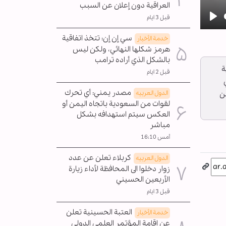
العراقية دون إعلان عن السبب
قبل 3 ايام
Pla
سي إن إن: تتخذ اتفاقية
خدمة الأخبار
هرمز شكلها النهائي، ولكن ليس
بالشكل الذي أراده ترامب
ة
قبل 2 ايام
مصدر يمني: أي تحرك
الدول العربیه
ن
لقوات من السعودية باتجاه اليمن أو
العكس سيتم استهدافه بشكل
مباشر
أمس 16:10
كربلاء تعلن عن عدد
الدول العربیه
زوار دخلوا الى المحافظة لأداء زيارة
الأربعين الحسيني
قبل 3 ايام
العتبة الحسينية تعلن
خدمة الأخبار
عن إقامة المؤتمر العلمي الدولي