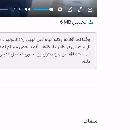
02:11
Mute
Settings
PIP
Enter
Download
تحميل
6 MB
fullscreen
وفقا لما أفادته وكالة أنباء أهل البيت (ع) الدولية ـ
للإسلام في بريطانيا، التظاهر بأنه شخص مسلم ل
المسجد الأقصى من دخول روبنسون المصلى القبلي 
ذلك.
سمات