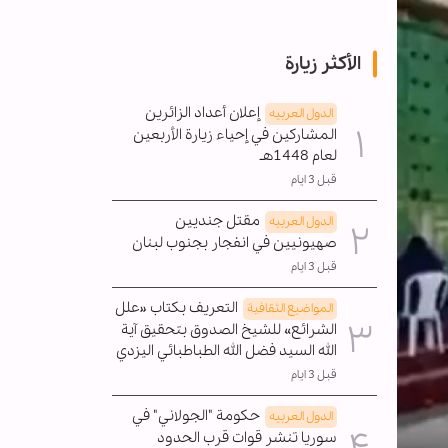
الأكثر زيارة
إعلان أعداد الزائرين
الدول العربیه
المشاركين في إحياء زيارة الأربعين
لعام 1448هـ
قبل 3 ايام
مقتل جنديين
الدول العربیه
صهيونيين في انفجار بجنوب لبنان
قبل 3 ايام
التعريف بكتاب «علل
المواضیع الثقافية
الشرائع» للشيخ الصدوق بتحقيق آية
الله السيد فضل الله الطباطبائي اليزدي
قبل 3 ايام
حكومة "الجولاني" في
الدول العربیه
سوريا تنشر قوات قرب الحدود