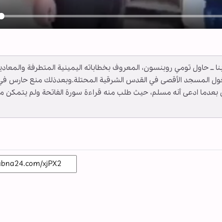
y
ـ أبنا ــ حاول تومي روبنسون، المعروف بخطاباته اليمينية المتطرفة والمعادي
دخول المسجد الأقصى في القدس الشرقية المحتلة.وبعدذلك منع حارس في
بعدما ادعى أنه مسلم، حيث طلب منه قراءة سورة الفاتحة ولم يتمكن م