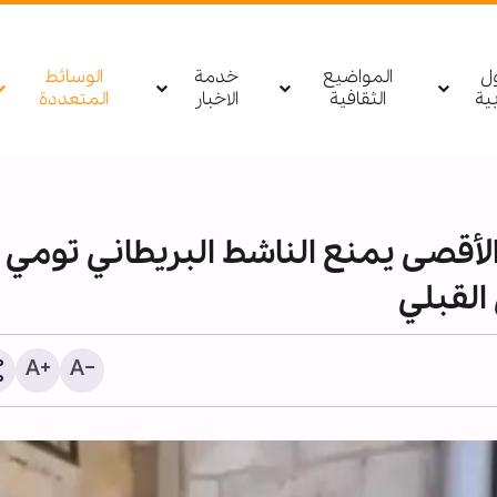
ول
المواضيع
خدمة
الوسائط
بیة
الثقافية
الاخبار
المتعددة
أقصى يمنع الناشط البريطاني تومي
القبلي
مصدر يمني: أي تحرك لقوا
السعودية باتجاه اليمن أو 
سيتم استهدافه بشكل مبا