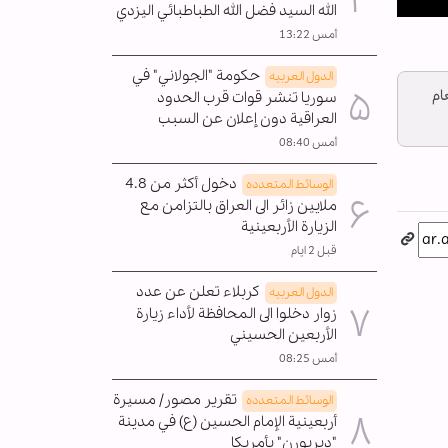
الله السيد فضل الله الطباطبائي اليزدي
Pla
أمس 13:22
حكومة "الجولاني" في
الدول العربیه
لعام
سوريا تنشر قوات قرب الحدود
العراقية دون إعلان عن السبب
أمس 08:40
دخول أكثر من 4.8
الوسائط المتعدده
ملايين زائر الى العراق بالتزامن مع
الزيارة الأربعينية
قبل 2 ايام
كربلاء تعلن عن عدد
الدول العربیه
زوار دخلوا الى المحافظة لأداء زيارة
الأربعين الحسيني
أمس 08:25
تقرير مصور/ مسيرة
الوسائط المتعدده
أربعينية الإمام الحسين (ع) في مدينة
"ديربورن" بأمريكا