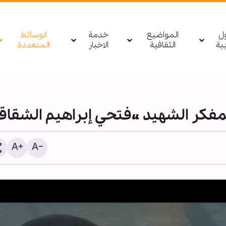
ول
المواضيع
خدمة
الوسائط
بیة
الثقافية
الاخبار
المتعددة
1255 شهيدا منذ وقف النار في غزة