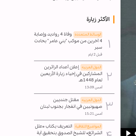
الأكثر زيارة
وفاة 4 رواديد وإصابة
الوسائط المتعدده
4 آخرين من موكب "بني عامر" بحادث
سير
قبل 2 ايام
إعلان أعداد الزائرين
الدول العربیه
المشاركين في إحياء زيارة الأربعين
لعام 1448هـ
أمس 13:09
مقتل جنديين
الدول العربیه
صهيونيين في انفجار بجنوب لبنان
أمس 15:21
التعريف بكتاب «علل
المواضیع الثقافية
الشرائع» للشيخ الصدوق بتحقيق آية