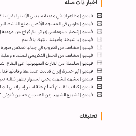
اخبار ذات صله
فيديو | مظاهرات في مدينة سيدني الأسترالية؛ إسنادًا
فيديو | حارس في المسجد الأقصى يمنع الناشط الب
فیديو | إنتصار دبلوماسي إيراني بالإفراج عن مهدية
فيديو | يا شيخنا وأميننا... لبّيكَ يا قاسم
فيديو | مشاهد من الغروب في جباليا تعكس صورة الدم
فيديو | مشاهد من الحفل التكريمي للعلماء وطلبة ا
فیديو | سلسلة من الغارات الصهيونية على البقاع، شر
فيديو | أبو حمزة: إيران قدمت علماءها وقادتها فداء
فيديو | مشهد للشهيد يحيى السنوار يظهر تنقله بين 
فیديو | كتائب القسام تُسلّم جثة أسير إسرائيلي لل
فيديو | تشييع الشهيد زين العابدين حسين فتوني "ك
تعليقك