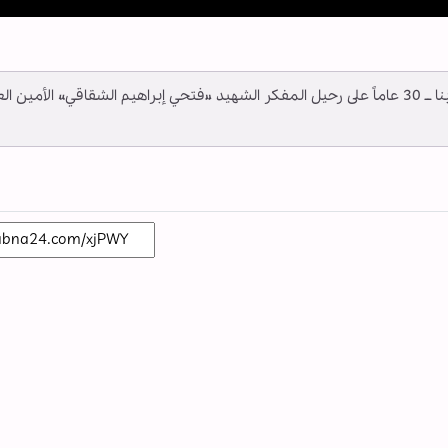
y
وفقا لما أفادته وكالة أنباء أهل البيت (ع) الدولية ــ أبنا ــ 30 عاماً على رحيل المفكر الشهيد «فتحي إبراهيم الشقاقي» الأمين ا