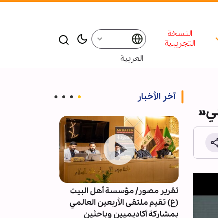
النسخة
التجريبية
العربية
آخر الأخبار
تقرير مصور/ مؤسسة أهل البيت
4091 خرقا 
(ع) تقيم ملتقى الأربعين العالمي
النار في غزة
بمشاركة أكاديميين وباحثين