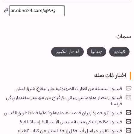
سمات
فيديو
جباليا
الدمار الكبير
اخبار ذات صله
فیديو | سلسلة من الغارات الصهيونية على البقاع، شرق لبنان
فیديو | إنتصار دبلوماسي إيراني بالإفراج عن مهدية إسفندياري في
فرنسا
فيديو | أبو حمزة: إيران قدمت علماءها وقادتها فداءً لطريق القدس
فيديو | مظاهرات في مدينة سيدني الأسترالية؛ إسنادًا لغزة
فيديو | تقرير مراسل أبنا حفل إزاحة الستار عن كتاب "الغناء