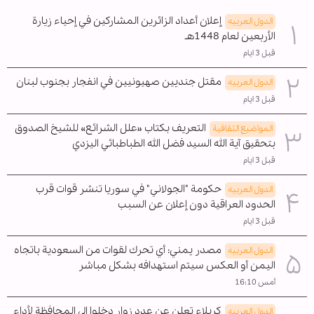
إعلان أعداد الزائرين المشاركين في إحياء زيارة
الدول العربیه
الأربعين لعام 1448هـ
قبل 3 ايام
مقتل جنديين صهيونيين في انفجار بجنوب لبنان
الدول العربیه
قبل 3 ايام
التعريف بكتاب «علل الشرائع» للشيخ الصدوق
المواضیع الثقافية
بتحقيق آية الله السيد فضل الله الطباطبائي اليزدي
قبل 3 ايام
حكومة "الجولاني" في سوريا تنشر قوات قرب
الدول العربیه
الحدود العراقية دون إعلان عن السبب
قبل 3 ايام
مصدر يمني: أي تحرك لقوات من السعودية باتجاه
الدول العربیه
اليمن أو العكس سيتم استهدافه بشكل مباشر
أمس 16:10
كربلاء تعلن عن عدد زوار دخلوا الى المحافظة لأداء
الدول العربیه