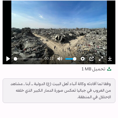
00:12
Play
Mute
Settings
PIP
Enter
Dow
تحميل
1 MB
fullscree
وفقا لما أفادته وكالة أنباء أهل البيت (ع) الدولية ــ أبنا ـ مشاهد
من الغروب في جباليا تعكس صورة الدمار الكبير الذي خلفه
الاحتلال في المنطقة.