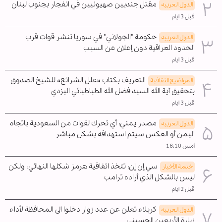
مقتل جنديين صهيونيين في انفجار بجنوب لبنان
الدول العربیه
قبل 3 ايام
حكومة "الجولاني" في سوريا تنشر قوات قرب
الدول العربیه
الحدود العراقية دون إعلان عن السبب
قبل 3 ايام
التعريف بكتاب «علل الشرائع» للشيخ الصدوق
المواضیع الثقافية
بتحقيق آية الله السيد فضل الله الطباطبائي اليزدي
قبل 3 ايام
مصدر يمني: أي تحرك لقوات من السعودية باتجاه
الدول العربیه
اليمن أو العكس سيتم استهدافه بشكل مباشر
أمس 16:10
سي إن إن: تتخذ اتفاقية هرمز شكلها النهائي، ولكن
خدمة الأخبار
ليس بالشكل الذي أراده ترامب
قبل 2 ايام
كربلاء تعلن عن عدد زوار دخلوا الى المحافظة لأداء
الدول العربیه
زيارة الأربعين الحسيني