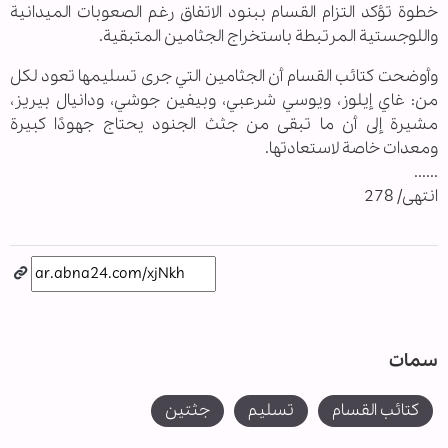
خطوة تؤكد التزام القسام ببنود الاتفاق رغم الصعوبات الميدانية
واللوجستية المرتبطة باستخراج الجثامين المتبقية.
وأوضحت كتائب القسام أن الجثامين التي جرى تسليمها تعود لكل
من: غاي إيلوز، ويوسي شرعبي، وبيفين جوشي، ودانيال بيريز،
مشيرة إلى أن ما تبقى من جثث الجنود يحتاج جهودًا كبيرة
ومعدات خاصة لاستعادتها.
......
انتهى/ 278
سمات
كتائب القسام
تسليم
جثتين