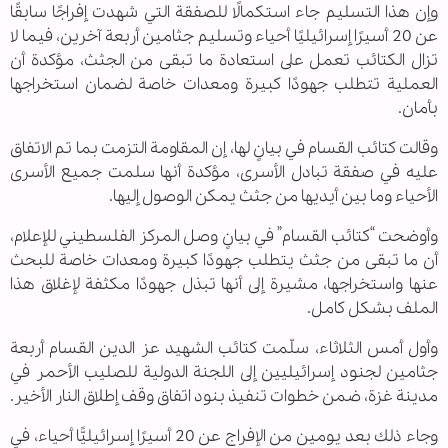
وإن هذا التسليم جاء استكمالًا للصفقة التي شهدت إفراجًا سابقًا
عن 20 أسيرًا إسرائيليًا أحياء وتسليم جثامين أربعة آخرين، فيما لا
تزال الكتائب تعمل على استعادة ما تبقى من الجثث، مؤكدة أن
العملية تتطلب جهودًا كبيرة ومعدات خاصة لضمان استخراجها
بأمان.
وقالت كتائب القسام في بيانٍ لها، إن المقاومة التزمت بما تم الاتفاق
عليه في صفقة تبادل الأسرى، مؤكدة أنها سلمت جميع الأسرى
الأحياء وما بين أيديها من جثث يمكن الوصول إليها.
وأوضحت “كتائب القسام” في بيانٍ وصل المركز الفلسطيني للإعلام،
أن ما تبقى من جثث يتطلب جهودًا كبيرة ومعدات خاصة للبحث
عنها واستخراجها، مشيرة إلى أنها تبذل جهودًا مكثفة لإغلاق هذا
الملف بشكل كامل.
وأول أمس الثلاثاء، سلّمت كتائب الشهيد عز الدين القسام أربعة
جثامين لجنود إسرائيليين إلى اللجنة الدولية للصليب الأحمر في
مدينة غزة، ضمن خطوات تنفيذ بنود اتفاق وقف إطلاق النار الأخير.
وجاء ذلك بعد يومين من الإفراج عن 20 أسيرًا إسرائيليًّا أحياء، في