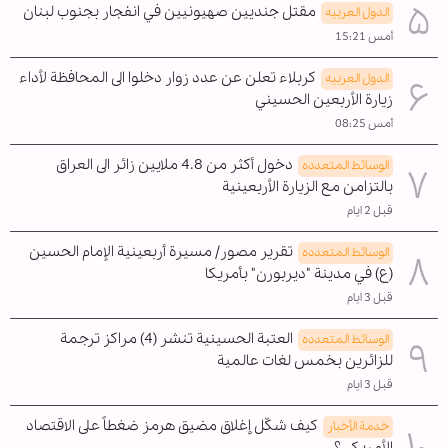
مقتل جنديين صهيونيين في انفجار بجنوب لبنان
الدول العربیه
أمس 15:21
كربلاء تعلن عن عدد زوار دخلوا الى المحافظة لأداء
الدول العربیه
زيارة الأربعين الحسيني
أمس 08:25
دخول أكثر من 4.8 ملايين زائر الى العراق
الوسائط المتعدده
بالتزامن مع الزيارة الأربعينية
قبل 2 ايام
تقرير مصور/ مسيرة أربعينية الإمام الحسين
الوسائط المتعدده
(ع) في مدينة "ديربورن" بأمريكا
قبل 3 ايام
العتبة الحسينية تنشر (4) مراكز ترجمة
الوسائط المتعدده
للزائرين بخمس لغات عالمية
قبل 3 ايام
كيف شكّل إغلاق مضيق هرمز ضغطاً على الاقتصاد
خدمة الأخبار
الأمريكي؟