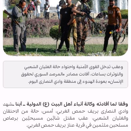
وعقب تدخل القوى الأمنية واحتواء حالة الغليان الشعبي
والتوترات بساعات، أفادت مصادر «المرصد السوري لحقوق
الإنسان» بعودة الهدوء إلى منطقة وادي النصارى اليوم.
وفقا لما أفادته وكالة أنباء أهل البيت (ع) الدولية ــ أبنا ـ
شهد
وادي النصارى بريف حمص الغربي، أمس، حالة من الاحتقان
والغليان الشعبي، عقب مقتل شابَّين مسيحيَّين برصاص
مسلحين ملثمين في قرية عناز بريف حمص الغربي.