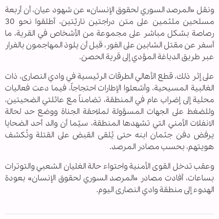
ونقل «المرصد السوري لحقوق الإنسان» عن شهود عيان، أن أربعة
مسلحين ملثمين على متن دراجتين ناريّتين، أطلقوا نحو 30
رصاصة بشكل مباشر على مجموعة من الأشخاص في القرية، ما
أسفر عن مقتل الشابين على الفور، قبل أن يلوذ المهاجمون بالفرار
عبر طريق الدباغة المؤدي إلى قرية الحصن.
على إثر ذلك، قطع الأهالي الطرقات الرئيسية في وادي النصارى، ذات
الغالبية المسيحية، وأشعلوا الإطارات احتجاجاً، فيما دعت فعاليات
محلية إلى إضراب عام في المنطقة، تضامناً مع عائلتي الضحيتين،
وللضغط على الجهات المسؤولة لملاحقة الجناة ووضع حد لحالة
الانفلات الأمني التي تشهدها المنطقة، سيّما أن والد أحد الضحايا
يرفض دفن جثمان ابنه حتى يُلقى القبض على القتلة وتُكشف
هويتهم، بحسب مصادر المرصد.
وعقب تدخل القوى الأمنية واحتواء حالة الغليان الشعبي والتوترات
بساعات، أفادت مصادر «المرصد السوري لحقوق الإنسان» بعودة
الهدوء إلى منطقة وادي النصارى اليوم.