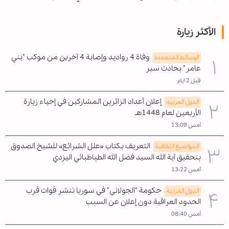
الأكثر زيارة
وفاة 4 رواديد وإصابة 4 آخرين من موكب "بني
الوسائط المتعدده
عامر" بحادث سير
قبل 2 ايام
إعلان أعداد الزائرين المشاركين في إحياء زيارة
الدول العربیه
الأربعين لعام 1448هـ
أمس 13:09
التعريف بكتاب «علل الشرائع» للشيخ الصدوق
المواضیع الثقافية
بتحقيق آية الله السيد فضل الله الطباطبائي اليزدي
أمس 13:22
حكومة "الجولاني" في سوريا تنشر قوات قرب
الدول العربیه
الحدود العراقية دون إعلان عن السبب
أمس 08:40