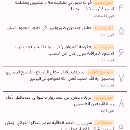
قوات الجولاني تشتبك مع داعشيين بمنطقة
الدول العربیه
السيدة "زينب" في سوريا
قبل 11 ساعات
مقتل جنديين صهيونيين في انفجار بجنوب لبنان
الدول العربیه
قبل 3 ايام
حكومة "الجولاني" في سوريا تنشر قوات قرب
الدول العربیه
الحدود العراقية دون إعلان عن السبب
قبل 3 ايام
التعريف بكتاب «علل الشرائع» للشيخ الصدوق
المواضیع الثقافية
بتحقيق آية الله السيد فضل الله الطباطبائي اليزدي
قبل 3 ايام
كربلاء تعلن عن عدد زوار دخلوا الى المحافظة لأداء
الدول العربیه
زيارة الأربعين الحسيني
قبل 3 ايام
سي إن إن: تتخذ اتفاقية هرمز شكلها النهائي، ولكن
خدمة الأخبار
ليس بالشكل الذي أراده ترامب