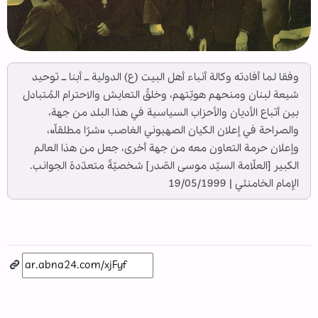
وفقا لما أفادته وكالة أنباء أهل البيت (ع) الدولية ــ أبنا ــ توحيد
شيعة لبنان ومنحهم هويّتهم، وخلقُ التعايش والاحترام المُتبادل
بين أتباع الأديان والأحزاب السياسية في هذا البلد من جهة،
والصراحة في إعلان الكيان الصهيوني الغاصب «شرًا مطلقاً»،
وإعلان حرمة التعاون معه من جهة أخرى، جعل من هذا العالم
الكبير [العلّامة السيّد موسى الصّدر] شخصيّةً متعدّدة الجوانب.
الإمام الخامنئي | 19/05/1999