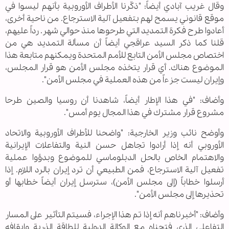
وقال غريب آبادي أيضاً: "ذكّرنا الأطراف الأوروبية بأنهم ليسوا في
موقع قانوني يسمح لهم بتفعيل آلية الاسترجاع. من ناحية أخرى،
أعادوا طرح فكرة التمديد التي طرحوها منذ حوالي شهر. رداً عليهم،
قلنا كما ذكر السيد عراقجي أيضاً أن مسألة التمديد هي من
اختصاص مجلس الأمن التابع للأمم المتحدة ويمكنهم متابعة هذا
الموضوع هناك. أي قرار يتخذه مجلس الأمن هو قرار المجلس،
وإيران ليست جزءاً من هذه العملية في مجلس الأمن".
وأضاف: "في هذا الإطار أيضاً، شاهدنا أن روسيا والصين طرحا
مشروع قرار مشترك في هذا المجال يوم أمس".
وأوضح نائب وزير الخارجية: "واضحنا للأطراف الأوروبية والاتحاد
الأوروبي أنه إذا أرادوا تجاهل حسن النية والتفاعلات الإيرانية
والاهتمام الخاص بالحل الدبلوماسي للموضوع وبدؤوا عملية
تفعيل آلية الاسترجاع، فمن الطبيعي أن ترد إيران بالرد اللازم. إذا
أرسلوا خطاباً (إلى مجلس الأمن)، سترسل إيران أيضاً خطابها أو
تحذيرها إلى مجلس الأمن".
وأضاف: "أخبرناهم أنه إذا تم هذا الإجراء، فسيتم التأثير على المسار
التفاعلي الذي فتحناه مع الوكالة الدولية للطاقة الذرية وإيقافه