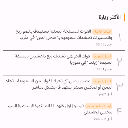
الأكثر زيارة
القوات المسلحة اليمنية تستهدف بالصواريخ
خدمة الأخبار
والمسيرات تحشدات سعودية بـ"صحن الجن" في مأرب
أمس 08:33
قوات الجولاني تشتبك مع داعشيين بمنطقة
الدول العربیه
السيدة "زينب" في سوريا
أمس 08:51
مصدر يمني: أي تحرك لقوات من السعودية باتجاه
الدول العربیه
اليمن أو العكس سيتم استهدافه بشكل مباشر
قبل 2 ايام
فيديو | أول ظهور لقائد الثورة الاسلامية السيد
الوسائط المتعدده
مجتبى الخامنئي
قبل 2 ساعات