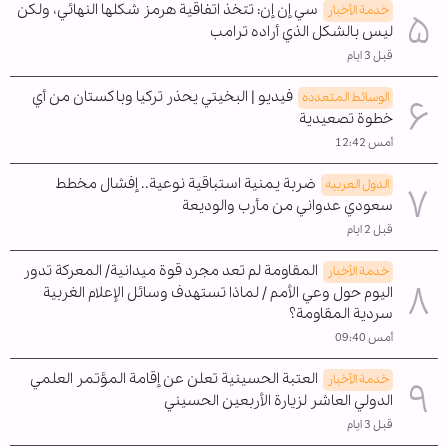
سي إن إن: تتخذ اتفاقية هرمز شكلها النهائي، ولكن
خدمة الأخبار
ليس بالشكل الذي أراده ترامب
قبل 3 ايام
فيديو | البخيتي يحذر تركيا وباكستان من أي
الوسائط المتعدده
خطوة تصعيدية
أمس 12:42
ضربة يمنية استباقية نوعية.. إفشال مخطط
الدول العربیه
سعودي عدواني من مأرب والوديعة
قبل 2 ايام
المقاومة لم تعد مجرد قوة ميدانية/ المعركة تدور
خدمة الأخبار
اليوم حول وعي الأمم / لماذا تستهدف وسائل الإعلام الغربية
سردية المقاومة؟
أمس 09:40
العتبة الحسينية تعلن عن إقامة المؤتمر العلمي
خدمة الأخبار
الدولي العاشر لزيارة الأربعين الحسيني
قبل 3 ايام