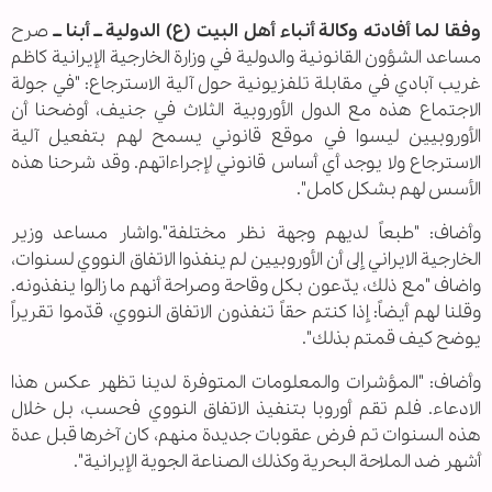
وفقا لما أفادته وكالة أنباء أهل البيت (ع) الدولية ــ أبنا ــ
صرح
مساعد الشؤون القانونية والدولية في وزارة الخارجية الإيرانية كاظم
غريب آبادي في مقابلة تلفزيونية حول آلية الاسترجاع: "في جولة
الاجتماع هذه مع الدول الأوروبية الثلاث في جنيف، أوضحنا أن
الأوروبيين ليسوا في موقع قانوني يسمح لهم بتفعيل آلية
الاسترجاع ولا يوجد أي أساس قانوني لإجراءاتهم. وقد شرحنا هذه
الأسس لهم بشكل كامل".
وأضاف: "طبعاً لديهم وجهة نظر مختلفة".واشار مساعد وزير
الخارجية الايراني إلى أن الأوروبيين لم ينفذوا الاتفاق النووي لسنوات،
واضاف "مع ذلك، يدّعون بكل وقاحة وصراحة أنهم ما زالوا ينفذونه.
وقلنا لهم أيضاً: إذا كنتم حقاً تنفذون الاتفاق النووي، قدّموا تقريراً
يوضح كيف قمتم بذلك".
وأضاف: "المؤشرات والمعلومات المتوفرة لدينا تظهر عكس هذا
الادعاء. فلم تقم أوروبا بتنفيذ الاتفاق النووي فحسب، بل خلال
هذه السنوات تم فرض عقوبات جديدة منهم، كان آخرها قبل عدة
أشهر ضد الملاحة البحرية وكذلك الصناعة الجوية الإيرانية".