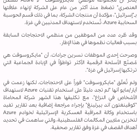
يذكر أن مجموعة موظفي "مايكروسوفت" "لا Azure للفصل
العنصري" تضغط منذ أكثر من عام على الشركة لإنهاء علاقتها
بـ"إسرائيل"، مؤكدة أن منتجات الشركة، بما في ذلك قسم الحوسبة
السحابية Azure، تُستخدم لاستهداف المدنيين في غزة.
وقد طُرد عدد من الموظفين من منظمي الاحتجاجات السابقة
بسبب فعاليات نظموها في هذا الإطار.
وصرحت إحدى الموظفات نسرين جرادات، أن "مايكروسوفت هي
مُصنّع الأسلحة الرقمية الأكثر تواطؤاً في الإبادة الجماعية التي
ترتكبها إسرائيل في غزة".
ولم تُعلّق "مايكروسوفت" فوراً على الاحتجاجات، لكنها زعمت في
أيار/مايو أنها "لم تجد دليلاً على استخدام تقنيات Azure لاستهداف
الأشخاص في النزاع"، مع تكليفها هذا الشهر شركة المحاماة
"كوفينغتون آند بيرلينغ" بإجراء مراجعة إضافية بعد تقارير تفيد
باستخدام وكالة المراقبة العسكرية الإسرائيلية لخوادم Azure
لتخزين ملايين المكالمات الفلسطينية، والتي ساهمت في تحديد
أهداف القصف في غزة وفق تقارير صحفية.