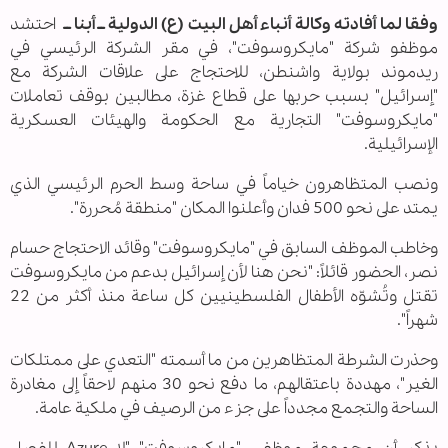
وفقا لما أفادته وكالة أنباء أهل البيت (ع) الدولية ــ أبنا ــ
احتشد
موظفو شركة "مايكروسوفت"، في مقر الشركة الرئيسي في
ريدموند بولاية واشنطن، للاحتجاج على علاقات الشركة مع
"إسرائيل" بسبب حربها على قطاع غزة، مطالبين بوقف تعاملات
"مايكروسوفت" التجارية مع الحكومة والهيئات العسكرية
الإسرائيلية.
ونصب المتظاهرون خياماً في ساحة وسط الحرم الرئيسي الذي
يمتد على نحو 500 فدان وأعلنوا المكان "منطقة مُحررة".
وخاطب الموظف السابق في "مايكروسوفت" وقائد الاحتجاج حسام
نصر، الحضور قائلاً: "نحن هنا لأن إسرائيل بدعم من مايكروسوفت
تقتل وتُشوّه الأطفال الفلسطينيين كل ساعة منذ أكثر من 22
شهراً".
وحذرت الشرطة المتظاهرين من ما أسمته "التعدي على ممتلكات
الغير"، مهددة باعتقالهم، ما دفع نحو 30 منهم لاحقاً إلى مغادرة
الساحة والتجمع مجدداً على جزء من الرصيف في ملكية عامة.