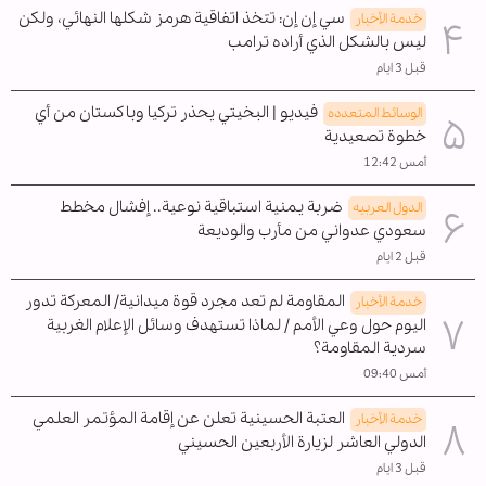
سي إن إن: تتخذ اتفاقية هرمز شكلها النهائي، ولكن
خدمة الأخبار
ليس بالشكل الذي أراده ترامب
قبل 3 ايام
فيديو | البخيتي يحذر تركيا وباكستان من أي
الوسائط المتعدده
خطوة تصعيدية
أمس 12:42
ضربة يمنية استباقية نوعية.. إفشال مخطط
الدول العربیه
سعودي عدواني من مأرب والوديعة
قبل 2 ايام
المقاومة لم تعد مجرد قوة ميدانية/ المعركة تدور
خدمة الأخبار
اليوم حول وعي الأمم / لماذا تستهدف وسائل الإعلام الغربية
سردية المقاومة؟
أمس 09:40
العتبة الحسينية تعلن عن إقامة المؤتمر العلمي
خدمة الأخبار
الدولي العاشر لزيارة الأربعين الحسيني
قبل 3 ايام