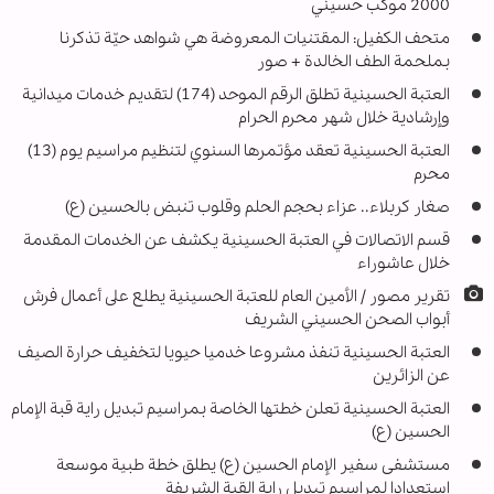
2000 موكب حسيني
متحف الكفيل: المقتنيات المعروضة هي شواهد حيّة تذكرنا
بملحمة الطف الخالدة + صور
العتبة الحسينية تطلق الرقم الموحد (174) لتقديم خدمات ميدانية
وإرشادية خلال شهر محرم الحرام
العتبة الحسينية تعقد مؤتمرها السنوي لتنظيم مراسيم يوم (13)
محرم
صغار كربلاء.. عزاء بحجم الحلم وقلوب تنبض بالحسين (ع)
قسم الاتصالات في العتبة الحسينية يكشف عن الخدمات المقدمة
خلال عاشوراء
تقرير مصور / الأمين العام للعتبة الحسينية يطلع على أعمال فرش
أبواب الصحن الحسيني الشريف
العتبة الحسينية تنفذ مشروعا خدميا حيويا لتخفيف حرارة الصيف
عن الزائرين
العتبة الحسينية تعلن خطتها الخاصة بمراسيم تبديل راية قبة الإمام
الحسين (ع)
مستشفى سفير الإمام الحسين (ع) يطلق خطة طبية موسعة
استعدادا لمراسيم تبديل راية القبة الشريفة