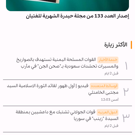
إصدار العدد 133 من مجلة حيدرة الشهرية للفتيان
الأكثر زيارة
القوات المسلحة اليمنية تستهدف بالصواريخ
خدمة الأخبار
والمسيرات تحشدات سعودية بـ"صحن الجن" في مأرب
قبل 2 ايام
فيديو | أول ظهور لقائد الثورة الاسلامية السيد
الوسائط المتعدده
مجتبى الخامنئي
أمس 12:03
قوات الجولاني تشتبك مع داعشيين بمنطقة
الدول العربیه
السيدة "زينب" في سوريا
قبل 2 ايام