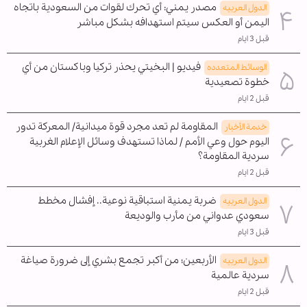
مصدر يمني: أي تحرك لقوات من السعودية باتجاه
الدول العربیه
اليمن أو العكس سيتم استهدافه بشكل مباشر
قبل 3 ايام
فيديو | البخيتي يحذر تركيا وباكستان من أي
الوسائط المتعدده
خطوة تصعيدية
قبل 2 ايام
المقاومة لم تعد مجرد قوة ميدانية/ المعركة تدور
خدمة الأخبار
اليوم حول وعي الأمم / لماذا تستهدف وسائل الإعلام الغربية
سردية المقاومة؟
قبل 2 ايام
ضربة يمنية استباقية نوعية.. إفشال مخطط
الدول العربیه
سعودي عدواني من مأرب والوديعة
قبل 3 ايام
الأربعين؛ من أكبر تجمع بشري إلى ضرورة صياغة
الدول العربیه
سردية عالمية
قبل 2 ايام