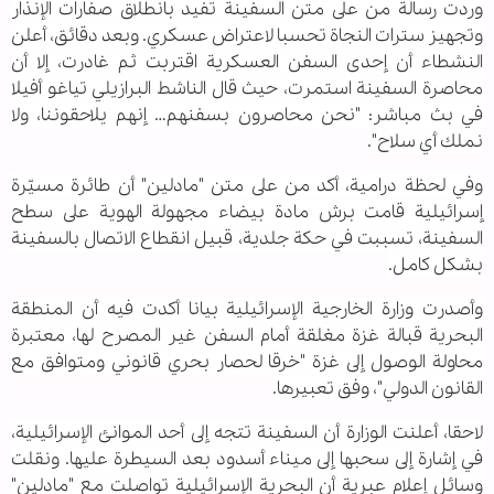
وردت رسالة من على متن السفينة تفيد بانطلاق صفارات الإنذار
وتجهيز سترات النجاة تحسبا لاعتراض عسكري. وبعد دقائق، أعلن
النشطاء أن إحدى السفن العسكرية اقتربت ثم غادرت، إلا أن
محاصرة السفينة استمرت، حيث قال الناشط البرازيلي تياغو أفيلا
في بث مباشر: "نحن محاصرون بسفنهم… إنهم يلاحقوننا، ولا
نملك أي سلاح".
وفي لحظة درامية، أكد من على متن "مادلين" أن طائرة مسيّرة
إسرائيلية قامت برش مادة بيضاء مجهولة الهوية على سطح
السفينة، تسببت في حكة جلدية، قبيل انقطاع الاتصال بالسفينة
بشكل كامل.
وأصدرت وزارة الخارجية الإسرائيلية بيانا أكدت فيه أن المنطقة
البحرية قبالة غزة مغلقة أمام السفن غير المصرح لها، معتبرة
محاولة الوصول إلى غزة "خرقا لحصار بحري قانوني ومتوافق مع
القانون الدولي"، وفق تعبيرها.
لاحقا، أعلنت الوزارة أن السفينة تتجه إلى أحد الموانئ الإسرائيلية،
في إشارة إلى سحبها إلى ميناء أسدود بعد السيطرة عليها. ونقلت
وسائل إعلام عبرية أن البحرية الإسرائيلية تواصلت مع "مادلين"