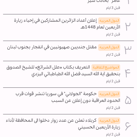
عامر" بحادث سير
قبل 3 ايام
إعلان أعداد الزائرين المشاركين في إحياء زيارة
الدول العربیه
الأربعين لعام 1448هـ
قبل 2 ايام
مقتل جنديين صهيونيين في انفجار بجنوب لبنان
الدول العربیه
قبل 2 ايام
التعريف بكتاب «علل الشرائع» للشيخ الصدوق
المواضیع الثقافية
بتحقيق آية الله السيد فضل الله الطباطبائي اليزدي
قبل 2 ايام
حكومة "الجولاني" في سوريا تنشر قوات قرب
الدول العربیه
الحدود العراقية دون إعلان عن السبب
قبل 2 ايام
كربلاء تعلن عن عدد زوار دخلوا الى المحافظة لأداء
الدول العربیه
زيارة الأربعين الحسيني
قبل 2 ايام