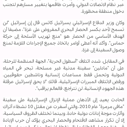
عبر نظام الاتصالات الدولي، وأمرت طاقمها بتغيير مسارهم لتجنب
دخول منطقة محظورة.
وكان وزير الدفاع الإسرائيلي يسرائيل كاتس قال إن إسرائيل "لن
تسمح لأحد بكسر الحصار البحري المفروض على غزة"، مضيفا أن
الهدف الأساسي من الحصار هو "منع تهريب الأسلحة إلى حركة
حماس". وأكد أنه أعطى أوامر باتخاذ جميع الإجراءات اللازمة لمنع
وصول السفينة إلى غزة.
في المقابل، شدد ائتلاف "أسطول الحرية"، الجهة المنظمة للرحلة،
على أن "مادلين" سفينة مدنية غير مسلحة، تبحر في المياه
الدولية وتحمل فقط مساعدات إنسانية وناشطين حقوقيين.
ورفض الائتلاف المبررات الإسرائيلية، قائلا: "لا يحق لإسرائيل عرقلة
هذه الجهود الإنسانية. لن نتراجع، فالعالم يراقب".
الحادث يعيد إلى الأذهان عملية الإنزال الإسرائيلية على سفينة
"مافي مرمرة" عام 2010، والتي أسفرت عن مقتل 10 نشطاء أتراك
وأثارت موجة إدانات دولية حادة. وبينما تختلف الظروف السياسية،
إلا أن تكرار مشاهد الاقتحام والحصار البحري يؤكد أن حرب الإبادة