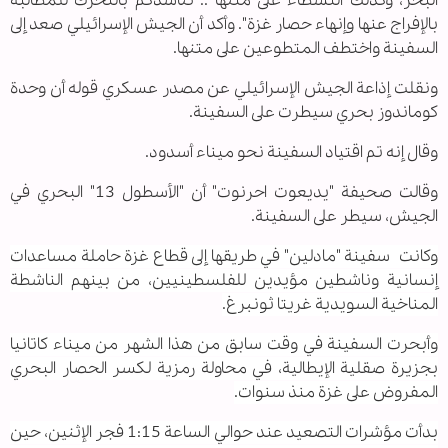
البحر، وكذلك النشطاء على متنها .. نناشدكم بالتحرك للمطالبة
بالإفراج عنها وإنهاء حصار غزة". وأكد أن الجيش الإسرائيلي صعد إلى
السفينة واختطف المتطوعين على متنها.
ونقلت إذاعة الجيش الإسرائيلي عن مصدر عسكري قوله أن وحدة
كوماندوز بحري سيطرت على السفينة.
وقال إنه تم اقتياد السفينة نحو ميناء أسدود.
وقالت صحيفة "يديعوت احرنوت" أن "الأسطول 13" البحري في
الجيش، سيطر على السفينة.
وكانت سفينة "مادلين" في طريقها إلى قطاع غزة حاملة مساعدات
إنسانية وناشطين مؤيدين للفلسطينيين، من بينهم الناشطة
المناخية السويدية غريتا ثونبرغ.
وأبحرت السفينة في وقت سابق من هذا الشهر من ميناء كاتانيا
بجزيرة صقلية الإيطالية، في محاولة رمزية لكسر الحصار البحري
المفروض على غزة منذ سنوات.
بدأت مؤشرات التصعيد عند حوالي الساعة 1:15 فجر الإثنين، حين