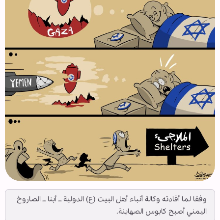
وفقا لما أفادته وكالة أنباء أهل البيت (ع) الدولية ــ أبنا ــ الصاروخ
اليمني أصبح كابوس الصهاينة.