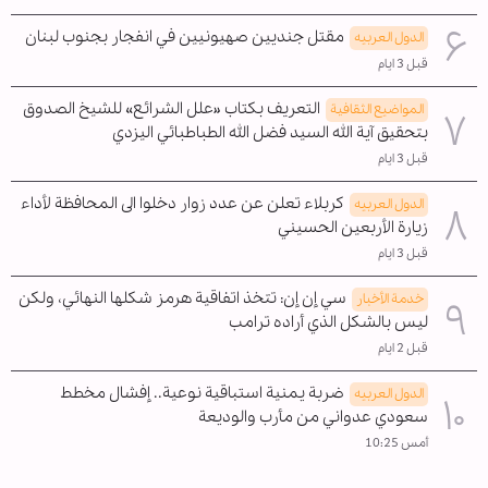
مقتل جنديين صهيونيين في انفجار بجنوب لبنان
الدول العربیه
قبل 3 ايام
التعريف بكتاب «علل الشرائع» للشيخ الصدوق
المواضیع الثقافية
بتحقيق آية الله السيد فضل الله الطباطبائي اليزدي
قبل 3 ايام
كربلاء تعلن عن عدد زوار دخلوا الى المحافظة لأداء
الدول العربیه
زيارة الأربعين الحسيني
قبل 3 ايام
سي إن إن: تتخذ اتفاقية هرمز شكلها النهائي، ولكن
خدمة الأخبار
ليس بالشكل الذي أراده ترامب
قبل 2 ايام
ضربة يمنية استباقية نوعية.. إفشال مخطط
الدول العربیه
سعودي عدواني من مأرب والوديعة
أمس 10:25