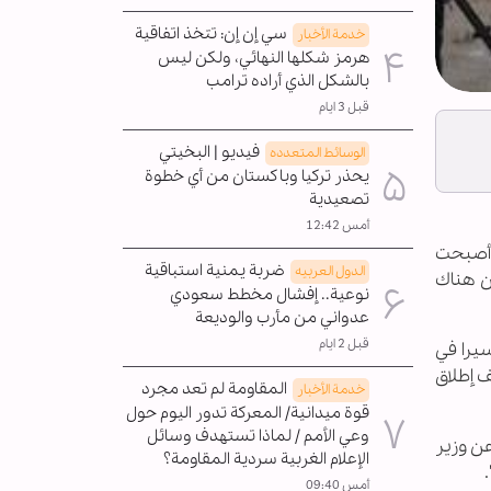
سي إن إن: تتخذ اتفاقية
خدمة الأخبار
هرمز شكلها النهائي، ولكن ليس
بالشكل الذي أراده ترامب
قبل 3 ايام
فيديو | البخيتي
الوسائط المتعدده
يحذر تركيا وباكستان من أي خطوة
تصعيدية
أمس 12:42
نطن أصبحت
ضربة يمنية استباقية
الدول العربیه
أن هناك
نوعية.. إفشال مخطط سعودي
عدواني من مأرب والوديعة
قبل 2 ايام
سيرا في
ف إطلاق
المقاومة لم تعد مجرد
خدمة الأخبار
قوة ميدانية/ المعركة تدور اليوم حول
وعي الأمم / لماذا تستهدف وسائل
 عن وزير
الإعلام الغربية سردية المقاومة؟
أمس 09:40