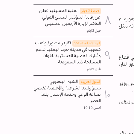
العتبة الحسينية تعلن
خدمة الأخبار
عن إقامة المؤتمر العلمي الدولي
ياهو رسم
العاشر لزيارة الأربعين الحسيني
اته مثل
قبل 3 ايام
تقرير مصور/ وقفات
الوسائط المتعدده
شعبية في مدينة حجة اليمنية تدعم
وتُبارك العملية العسكرية للقوات
في قطاع
المسلحة ضد السعودية
 النار،
قبل 2 ايام
الشيخ اليعقوبي:
الدول العربیه
 عن وزير
مسؤوليتنا الشرعية والأخلاقية تقتضي
صناعة الوعي وخدمة الإنسان بلغة
العصر
اء لوقف
أمس 10:10
هم وقد