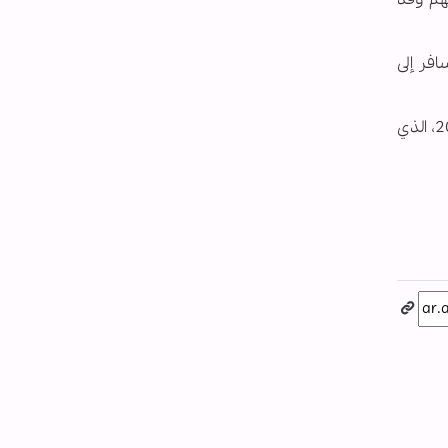
فر إلى
وأسر ألكسندر بزيه العسكري من موقع عسكري إسرائيلي شرقي خان يونس يوم السابع من أكتوبر/تشرين الأول 2023، الذي