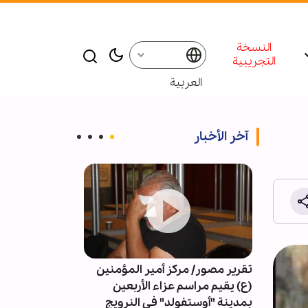
النسخة
التجريبية
العربية
آخر الأخبار
 للعتبة
تقرير مصور/ مركز أمير المؤمنين
قارئ إیراني: إن
رة
(ع) يقيم مراسم عزاء الأربعين
في الأربعين مت
بمدينة "أوستفولد" في النرويج
وتعاليم أهل الب