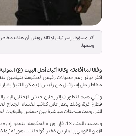
أكد مسؤول إسرائيلي لوكالة رويترز أن هناك مخاطر 
وصفها.
وفقا لما أفادته وكالة أنباء أهل البيت (ع) الدولية ــ 
أكثر توترا رغم محاولات رئيس الحكومة بنيامين نتني
مخاطر على إسرائيل من رئيس لا يمكن التنبؤ بقرارا
وتأتي هذه التطورات إثر إعلان جيش الاحتلال الإسرائ
قطاع غزة، وذلك بعد إعلان كتائب القسام، الجناح ا
النار، وبعد مباحثات مباشرة بين حماس والولايات الم
وبحسب القناة 13، فإن وزراء الحكومة ان
الأمن القومي إيتمار بن غفير قوله لنتنياهو إنه "إذا