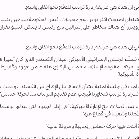
مني إن هذه هي طريقة إدارة ترامب للدفع نحو اتفاق واسع.
ن تل أبيب وواشنطن أصبحت أكثر توترا رغم محاولات رئيس الحكومة بنيامين نتن
 رويترز أن هناك مخاطر على إسرائيل من رئيس لا يمكن التنبؤ بقرار
مني إن هذه هي طريقة إدارة ترامب للدفع نحو اتفاق واسع.
ه تسلّم الجندي الإسرائيلي الأميركي عيدان ألكسندر الذي كان أسيرا 
 لحركة المقاومة الإسلامية حماس، الإفراج عنه ضمن جهود وقف إطلاق
الأميركية.
تقدوا إدارة ترامب في جلسة أمنية بشأن الاتفاق على الإفراج عن ألكسندر، ونقلت
 كانت إدارة ترامب تتجاوزنا فيجب عدم تقديم التزامات منا لحركة حماس".
د اتصالات مع الإدارة الأميركية، "في إطار الجهود التي يبذلها الوسط
لأهلنا وشعبنا في قطاع غزة".
أبدت فيها حركة حماس إيجابية ومرونة عالية".
ج في الإفراج عن الأسرى.. وأما مواصلة العدوان فإنه يطيل معانات