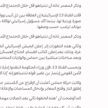
وذكر المصدر ذاته أن نتنياهو قال خلال الاجتماع الأ
قالت القناة 13 الإسرائيلية إن العلاقة بي
صورة وردية لها، بينما أكد مسؤول إسرائيلي لوكالة
دونالد ترامب، حسب وصفها.
وذكر المصدر ذاته أن نتنياهو قال خلال الاجتماع الأ
وتأتي هذه التطورات إثر إعلان الجيش الإسرائيلي أن
غزة، وذلك بعد إعلان كتائب القسام، الجناح العسكري
وبعد مباحثات مباشرة بين حماس والولايات المتحدة 
وبحسب القناة 13، فإن وزراء الحكومة ان
الأمن القومي إيتمار بن غفير قوله لنتنياهو إنه "إذا
وكانت حركة حماس أعلنت أن الإفراج عن ألكسندر جاء بع
إطلاق النار وفتح المعابر وإدخال المساعدات والإغاثة 
كما أوضحت أن "هذه الخطوة تأتي بعد اتصالات مهمة 
وأكدت أن "المفاوضات الجادة والمسؤولة تحقق نتائ