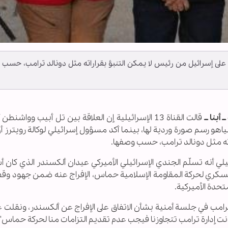
على إسرائيل من رئيس لا يمكن التنبؤ بقراراته مثل دونالد ترامب، حسب
أبنا ــ
قالت القناة 13 الإسرائيلية إن العلاقة بين تل أبيب وواش
اهو رسم صورة وردية لها، بينما أكد مسؤول إسرائيلي لوكالة رويترز 
ته مثل دونالد ترامب، حسب وصفها.
يلي أنه تسلّم الجندي الإسرائيلي الأميركي عيدان ألكسندر الذي كان أ
لعسكري لحركة المقاومة الإسلامية حماس، الإفراج عنه ضمن جهود وق
تحدة الأميركية.
تقدوا إدارة ترامب في جلسة أمنية بشأن الاتفاق على الإفراج عن ألكسندر، ونقلت
 كانت إدارة ترامب تتجاوزنا فيجب عدم تقديم التزامات منا لحركة حماس".