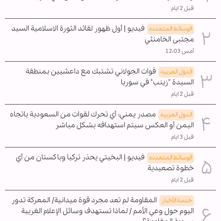
قبل 2 ايام
فيديو | أول ظهور لقائد الثورة الاسلامية السيد
الوسائط المتعدده
مجتبى الخامنئي
أمس 12:03
قوات الجولاني تشتبك مع داعشيين بمنطقة
الدول العربیه
السيدة "زينب" في سوريا
قبل 2 ايام
مصدر يمني: أي تحرك لقوات من السعودية باتجاه
الدول العربیه
اليمن أو العكس سيتم استهدافه بشكل مباشر
قبل 3 ايام
فيديو | البخيتي يحذر تركيا وباكستان من أي
الوسائط المتعدده
خطوة تصعيدية
قبل 2 ايام
المقاومة لم تعد مجرد قوة ميدانية/ المعركة تدور
خدمة الأخبار
اليوم حول وعي الأمم / لماذا تستهدف وسائل الإعلام الغربية