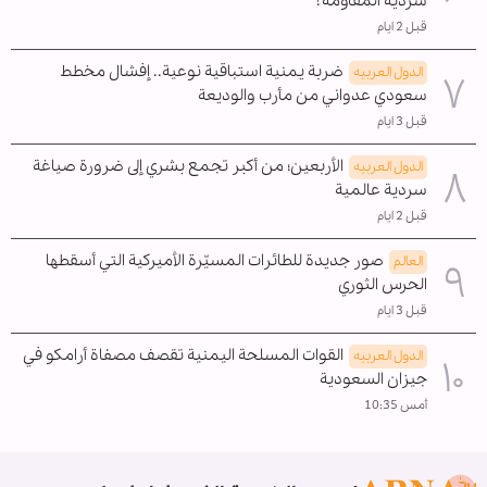
سردية المقاومة؟
قبل 2 ايام
ضربة يمنية استباقية نوعية.. إفشال مخطط
الدول العربیه
سعودي عدواني من مأرب والوديعة
قبل 3 ايام
الأربعين؛ من أكبر تجمع بشري إلى ضرورة صياغة
الدول العربیه
سردية عالمية
قبل 2 ايام
صور جديدة للطائرات المسيّرة الأميركية التي أسقطها
العالم
الحرس الثوري
قبل 3 ايام
القوات المسلحة اليمنية تقصف مصفاة أرامكو في
الدول العربیه
جيزان السعودية
أمس 10:35