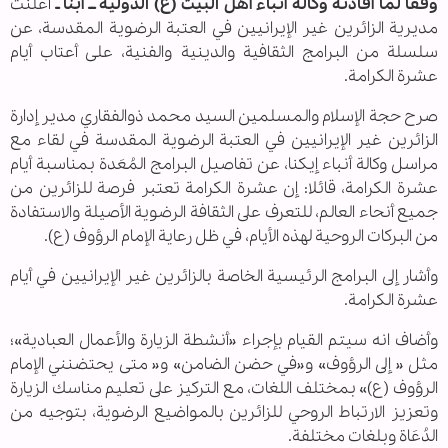
وفقا لما أفادته وكالة أنباء أهل البيت (ع) الدولية ــ أبنا ـ
أعلنت
مدیریة الزائرین غير الإيرانيين في العتبة الرضوية المقدسة، عن
سلسلة من البرامج الثقافية والدينية والفنية، علی أعتاب أیام
عشرة الکرامة.
صرح حجة الإسلام والمسلمين السيد محمد ذوالفقاري مدير إدارة
الزائرین غير الإيرانيين في العتبة الرضوية المقدسة في لقاء مع
مراسل وكالة أنباء إیکنا، عن تفاصیل البرامج المُعَدة بمناسبة أیام
عشرة الكرامة، قائلا: إن عشرة الكرامة تعتبر فرصة للزائرین من
جميع أنحاء العالم، للتعرف على الثقافة الرضوية الأصيلة والاستفادة
من البركات الروحية لهذه الأيام، في ظل رعایة الإمام الرؤوف (ع).
وأشار إلى البرامج الرئيسية الخاصة بالزائرین غير الإيرانيين في أیام
عشرة الكرامة.
وأضاف انه سیتم القیام بإجراء «أنشطة الزیارة والأعمال العبادیة»؛
مثل « إلى الرؤوف» و«في حضن الضامن» و« متى يحتضنني الإمام
الرؤوف (ع)» بمختلف اللغات، مع التركيز على تعليم مناسك الزیارة
وتعزيز الارتباط الروحي للزائرین بالمواضيع الرضوية، بتوجيه من
الدُعَاة وبلغات مختلفة.