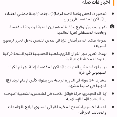
اخبار ذات صله
تحضيرات لحفل ولادة الامام الرضا(ع)..اجتماع لجنة ممثلي العتبات
والأماكن المقدسة في إيران
تقرير مصور/ توقيع مذكرة تفاهم بين العتبة الرضوية المقدسة
وجامعة المصطفى (ص) العالمیة
صرخة طلابية لدعم أطفال غزة في صحن القدس داخل الحرم الرضوي
الشریف
بهدف تعزيز دور القرآن الكريم..العتبة الحسينية تقيم أنشطة قرآنية
متنوعة بمحافظات عراقية
بيان لجنة ممثلي العتبات والأماكن المقدسة؛ إدانة لجرائم الكيان
الصهيوني في غزة
مشارکة 14 دولة في الدورة الرابعة من بطولة كأس الإمام الرضا (ع)
الدولية في مدینة مشهد
آية الله الحيدري: حركة قوافل «تحت ظل الشمس»الشعبیة أصبحت
رمزاً لوحدة الأمة الإسلامية
العتبة الحسينية تفتتح المخيم القرآني السنوي الرابع بالجامعات
والمعاهد العراقية