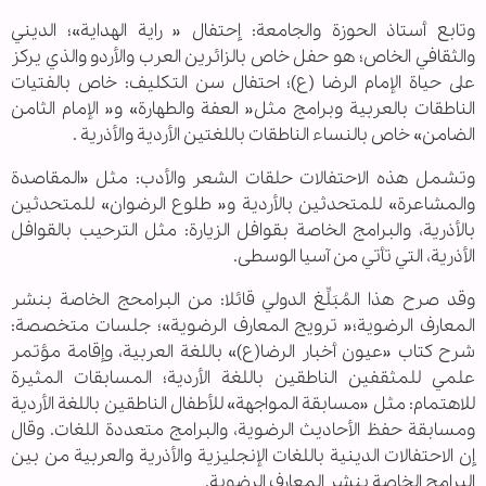
وتابع أستاذ الحوزة والجامعة: إحتفال « رایة الهدایة»؛ الديني
والثقافي الخاص؛ هو حفل خاص بالزائرین العرب والأردو والذي يركز
على حياة الإمام الرضا (ع)؛ احتفال سن التکلیف: خاص بالفتيات
الناطقات بالعربية وبرامج مثل« العفة والطهارة» و« الإمام الثامن
الضامن» خاص بالنساء الناطقات باللغتين الأردية والأذرية .
وتشمل هذه الاحتفالات حلقات الشعر والأدب: مثل «المقاصدة
والمشاعرة» للمتحدثين بالأردية و« طلوع الرضوان» للمتحدثين
بالأذرية، والبرامج الخاصة بقوافل الزیارة: مثل الترحيب بالقوافل
الأذرية، التي تأتي من آسيا الوسطى.
وقد صرح هذا المُبَلِّغ الدولي قائلا: من البرامحج الخاصة بنشر
المعارف الرضویة؛« ترويج المعارف الرضوية»؛ جلسات متخصصة:
شرح كتاب «عيون أخبار الرضا(ع)» باللغة العربية، وإقامة مؤتمر
علمي للمثقفین الناطقين باللغة الأردية؛ المسابقات المثيرة
للاهتمام: مثل «مسابقة المواجهة» للأطفال الناطقين باللغة الأردية
ومسابقة حفظ الأحادیث الرضوية، والبرامج متعددة اللغات. وقال
إن الاحتفالات الدينية باللغات الإنجليزية والأذرية والعربية من بين
البرامج الخاصة بنشر المعارف الرضویة.