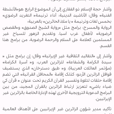
وأشار حجة الإسلام ذو الفقاري إلی أن الموضوع الرابع هو«الأنشطة
الفنية» وقال: الأناشيد الدينية: أداء ترنيمة« التغرید الرضوي»
بخمس لغات وترنيمة « یا ملاذ الحائرین» بالعربية؛
الرواية والمسرح: برامج مثل «رواية الشيخ الصدوق» و«القصص
الرضویة» لأطفال غرب آسيا، وتقديم الزهور للسياح غير
المسلمين كعلامة على السلام والرحمة الرضویة، من برامج هذا
القسم.
وأشار إلى «التقاليد الثقافية غير الإيرانية» وقال: إن برامج مثل «
سيدة الكرامة والشفاعة» للزائرین العرب، و« أسرة الكرامة»
(مؤتمر العائلات العربية)، و« طبق دسترخان» الذي يستضيف
قوافل الزائرین الأردو؛ کذلک إقامة «المحافل القرآنية» التي تضم
إقامة حلقات لتلاوة وتفسير القرآن الكريم تحت عنوان « قرآن كي
ضياء باشي» لتعزيز ارتباط الزائرین بالقرآن المجید، من بين
البرامج الدعویة الترويجية الأخرى لهذه الإدارة الخاصة بالزائرین غير
الإيرانيين.
تأکید مدير شؤون الزائرین غير الإيرانيين على الأهداف العالمية