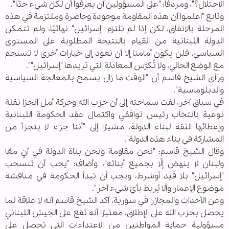
الاحتلال؟"، ومردفًا: "على المسؤولين أن يعرفوا أن لكلّ شيء حدًّا".
وتابع "اعلموا ‏أن هذه المقاومة موجودة وحاضرة وملتزمة في هذه
المرحلة بالاتفاق، لكن إذا لم تلتزم "إسرائيل" نهائيًا، ولم تتمكن
‏الدولة اللبنانية من القيام بالنتيجة المطلوبة على المستوى
السياسي، فلن يكون أمامنا إلا أن نعود إلى خيارات أخرى ‏لا تنسجم
مع الوضع الحالي، ولا تُكرّس المعادلة التي تريدها "إسرائيل"".‏
ورأى الشيخ قاسم أن "الوقت ما زال يسمح بالمعالجة السياسية
والدبلوماسية".
في سياق آخر، لفت سماحته إلى أن حزب الله وحركة أمل أنجزا نقلة
نوعية بانتخاب رئيس توافقي واكتمال عقد الحكومة اللبنانية
وإعطائها الثقة لبناء الدولة، مشيرًا إلى "أننا جزء لا يتجزأ من
المشاركة في بناء هذه الدولة".
وقال الشيخ قاسم: "نحن مقاومة ونحن بناة الدولة في آنٍ معًا
ولبنان لا ينهض إلّا بجميع أبنائه"، وأضاف: "يجب أن تنسحب
"إسرائيل" بلا قيد أوشرط، ويجب أن تبدأ الحكومة في مناقشة
موضوع الإعمار وألا يُربط بأيّ شيء آخر".
وعن الأحداث والمجازر في سورية، أكد الشيخ قاسم أنه لا علاقة لما
يحصل بحزب الله على الإطلاق، معتبرًا أنه تقع على الجيش اللبناني
مسؤولية حماية المواطنين من الاعتداءات التي تحصل على