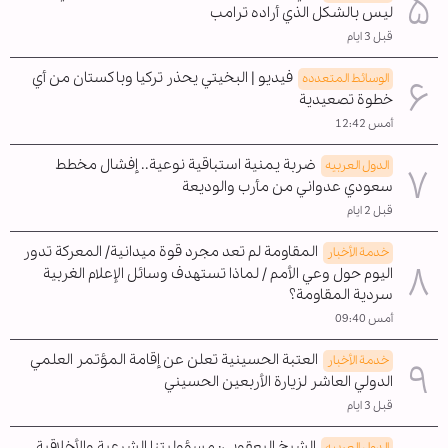
ليس بالشكل الذي أراده ترامب
قبل 3 ايام
فيديو | البخيتي يحذر تركيا وباكستان من أي
الوسائط المتعدده
خطوة تصعيدية
أمس 12:42
ضربة يمنية استباقية نوعية.. إفشال مخطط
الدول العربیه
سعودي عدواني من مأرب والوديعة
قبل 2 ايام
المقاومة لم تعد مجرد قوة ميدانية/ المعركة تدور
خدمة الأخبار
اليوم حول وعي الأمم / لماذا تستهدف وسائل الإعلام الغربية
سردية المقاومة؟
أمس 09:40
العتبة الحسينية تعلن عن إقامة المؤتمر العلمي
خدمة الأخبار
الدولي العاشر لزيارة الأربعين الحسيني
قبل 3 ايام
الشيخ اليعقوبي: مسؤوليتنا الشرعية والأخلاقية
الدول العربیه