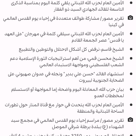
الأمين العام لحزب الله اللبناني يلقي كلمة اليوم بمناسبة الذكرى
التاسعة للقائد الجهادي السيد ذو الفقار
تقرير مصور/ مشاركة طوائف متعددة في إحياء يوم القدس العالمي
في كينيا
الأمين العام لحزب الله اللبناني سيلقي كلمة في مهرجان "على العهد
يا قدس" عصر الجمعة القادم
الشيخ قاسم: نرفض كل أشكال الاحتلال والتوطين والتطبيع
الشيخ محسن قمي: من أهم استراتيجيات الثورة الإسلامية دعم
الشعب الفلسطيني ومواجهة الاستبداد العالمي
استشهاد القائد "حسن علي بدير" ونجله في عدوان صهيوني على
الضحاية الجنوبية لبيروت
بيان حزب الله: المعادلة اليوم واضحة؛ إما المواجهة أو الاستسلام
لمخططات العدو
الأمين العام لحزب الله يتحدث في حوار مع قناة المنار حول تطورات
الساحة اللبنانية والمنطقة
تقرير مصور/ مراسم إحياء يوم القدس العالمي في مجمع سيد
الشهداء (ع) ببلدة برطلة شرقي الموصل