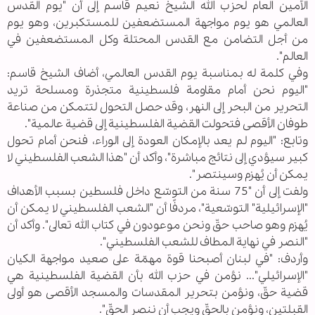
الأمين العام لحزب الله الشيخ نعيم قاسم إلى أن "يوم القدس
العالمي هو يوم مواجهة المستضعفين للمستكبرين، وهو يوم
من أجل التضامن مع القدس المحتلة وكل المستضعفين في
العالم".
وفي كلمة له بمناسبة يوم القدس العالمي، أضاف الشيخ قاسم:
"اليوم نحن أمام مقاومة فلسطينية متجذرة ومسلحة تريد
التحرير من البحر إلى النهر، وقد حصل التحول لتتمكن من صناعة
طوفان الأقصى فتحولت القضية الفلسطينية إلى قضية عالمية".
وتابع: "اليوم لم يعد بالإمكان العودة إلى الوراء، فنحن أمام تحول
كبير سيؤدي إلى نتائج مباشرة"، وأكد أن "هذا الشعب الفلسطيني لا
يمكن أن يُهزم وسينتصر".
ولفت إلى أن "75 سنة من التوسّع داخل فلسطين بسبب الأهداف
"الإسرائيلية" التوسّعية"، مردفًا أن "الشعب الفلسطيني لا يمكن أن
يُهزم وهو صاحب حقّ ونحن موعودون في كتاب الله تعالى". وأكد أن
"النصر في نهاية المطاف للشعب الفلسطيني".
وأردف: "في لبنان أصبحنا قوة مهمّة على صعيد مواجهة الكيان
"الإسرائيلي"... نؤمن في حزب الله بأن القضية الفلسطينية هي
قضية حقّ، ونؤمن بتحرير المقدسات والمسجد الأقصى هو أولى
القبلتين، ونؤمن بالحقّ ويجب أن ننصر الحقّ".