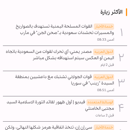
الأكثر زيارة
القوات المسلحة اليمنية تستهدف بالصواريخ
خدمة الأخبار
والمسيرات تحشدات سعودية بـ"صحن الجن" في مأرب
أمس 08:33
مصدر يمني: أي تحرك لقوات من السعودية باتجاه
الدول العربیه
اليمن أو العكس سيتم استهدافه بشكل مباشر
قبل 2 ايام
قوات الجولاني تشتبك مع داعشيين بمنطقة
الدول العربیه
السيدة "زينب" في سوريا
أمس 08:51
فيديو | أول ظهور لقائد الثورة الاسلامية السيد
الوسائط المتعدده
مجتبى الخامنئي
قبل 2 ساعات
سي إن إن: تتخذ اتفاقية هرمز شكلها النهائي، ولكن
خدمة الأخبار