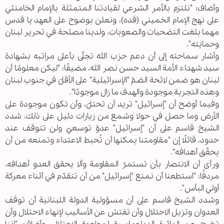
وأضاف: "نلتزم بالأمر الشرعي لقيادتنا المتمثلة بالإمام الخامنئي
على نهج الإمام الخميني (قده)، ونعلن بوضوح على العهد يا قدس
مهما بلغت التضحيات والصعوبات، ولدينا مصلحة في تحرير لبنان
وحمايته".
وأشار سماحته إلى أن دعم حزب الله تجلّى بأعلى مراتبه بشهادة
سيد شهداء الأمة السيد حسن نصر الله، مضيفًا: "ليكن معلومًا أن
لبنان هو ضمن لائحة الضمّ "الإسرائيلية" على الأقلّ في جنوب لبنان
وهذه التجربة موجودة والهدف ما زال موجودًا".
وفيما أوضح أن "إسرائيل" تريد أن تحتلّ، وأن تكون موجودة على
الأرض وما حصل في حولا وشمع من زيارات دليل على ذلك، شدد
الشيخ قاسم على أن "إسرائيل" عدوّ توسعيّ ولن تتوقف عند
حدود، قائلًا إن "مقاومتنا يمكنها أن تُحبط الاعتداء وتمنعه من أن
يحقّق أهدافه".
ورأى أن الانتصار بأن تستمرّ المقاومة وألا يحقق العدو أهدافه،
مردفًا: "استطعنا أن نمنع "إسرائيل" من أن تتقدّم في أثناء معركة
أولي البأس".
وشدد الشيخ قاسم على أن مسؤولية الدولة اللبنانية أن توقف
العدوان وتزيل الاحتلال وأن تفتش عن الأساليب لإنهاء الاحتلال وأن