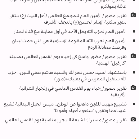
الاحتلال الصهيوني دمر 3250 وحدة سكنية بجنين وشرد 4 آلاف
عائلة بطولكرم
تقرير مصور/ الأمين العام للمجمع العالمي لأهل البيت (ع) يلتقي
مدير مكتبة الإمام الحسن(ع) بالنجف الأشرف
الأمين العام لحزب الله يطل الأحد في أول مقابلة مع قناة المنار
الأمين العام لحزب الله: المقاومة الاسلامية هي التي حمت لبنان
وفرضت معادلة الردع
تقرير مصور/ حضور واسع في إحياء يوم القدس العالمي بمدينة
"كارغيل" الهندية
باستشهاد السيد حسن نصرالله والسيد هاشم صفي الدين.. حزب
الله ستقبل المعزيين في بعلبك+(صور)
تقرير مصور/ إحياء يوم القدس العالمي في زنجبار التنزانية
الأفريقية
تشييع مهيب للذين دافعوا عن الوطن.. ميس الجبل اللبنانية تشيع
شهداءها وتقول: "سنعود أحياء وأمواتا"
تقرير مصور/ مسيرات لشيعة النيجر بمناسبة يوم القدس العالمي