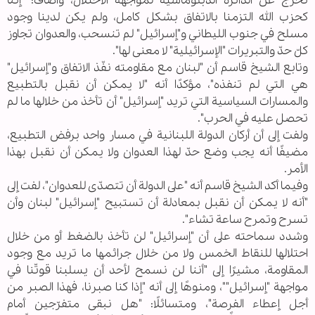
تخرج عن الدائرة الدبلوماسية لمواجهة الاحتلال، وأضاف: "إننا
كحزب الله التزمنا بالاتفاق بشكل كامل، ولم يكن لدينا وجود
مسلح في جنوب الليطاني و"إسرائيل" لم تنسحب، والعدوان تجاوز
كلّ حدّ والتبريرات "الإسرائيلية" لا معنى لها".
وتابع الشيخ قاسم أن "لبنان مع مقاومته نفّذ الاتفاق و"إسرائيل"
هي التي لم تنفذه"، مؤكدًا أنه "لا يمكن أن نقبل بالتطبيع
والمسارات السياسية التي تريد "إسرائيل" أن تأخذ من خلالها ما لم
تحصل عليه في الحرب".
ولفت إلى أن أركان الدولة اللبنانية في مسار واحد برفض التطبيع،
مضيفًا أنه يجب وضع حدّ لهذا العدوان ولا يمكن أن نقبل بهذا
الأمر.
وفيما أكد الشيخ قاسم أنه "على الدولة أن تتصدّى للعدوان"، لفت إلى
"أنه لا يمكن أن نقبل بمعادلة أن تستبيح "إسرائيل" لبنان وأن
تسرح وتمرح ساعة تشاء".
وشدد سماحته على أن "إسرائيل" لن تأخذ بالضغط أو من خلال
احتلالها للنقاط الخمس ولا من خلال جرائمها ما تريد مع وجود
المقاومة، مشيرًا إلى "أننا لن نسمح لأحد أن يسلبنا قوتّنا في
مواجهة "إسرائيل""، ومنوهًا إلى أنه "إذا كنا صبرنا، فهذا الصبر من
أجل إعطاء الفرصة"، ومتسائلًا: "هل نبقى متفرّجين أمام