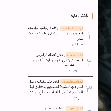
الأكثر زيارة
وفاة 4 رواديد وإصابة
الوسائط المتعدده
4 آخرين من موكب "بني عامر" بحادث
سير
قبل 2 ايام
إعلان أعداد الزائرين
الدول العربیه
المشاركين في إحياء زيارة الأربعين
لعام 1448هـ
أمس 13:09
التعريف بكتاب «علل
المواضیع الثقافية
الشرائع» للشيخ الصدوق بتحقيق آية
الله السيد فضل الله الطباطبائي اليزدي
أمس 13:22
مقتل جنديين
الدول العربیه