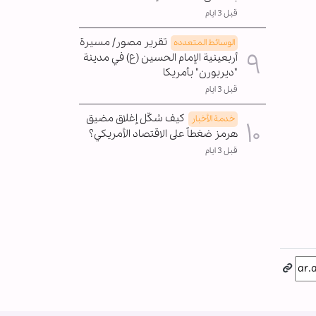
قبل 3 ايام
تقرير مصور/ مسيرة
الوسائط المتعدده
أربعينية الإمام الحسين (ع) في مدينة
"ديربورن" بأمريكا
قبل 3 ايام
كيف شكّل إغلاق مضيق
خدمة الأخبار
هرمز ضغطاً على الاقتصاد الأمريكي؟
قبل 3 ايام