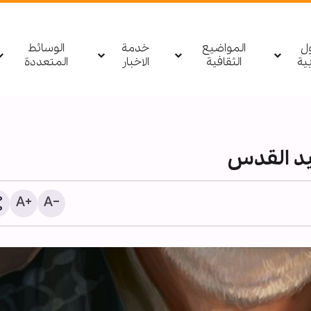
ول
المواضيع
خدمة
الوسائط
بیة
الثقافية
الاخبار
المتعددة
د القدس
ناشط قرآني: الأربعين الحس
منصة عالمية لنشر الثقافة 