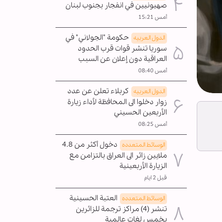
صهيونيين في انفجار بجنوب لبنان
أمس 15:21
حكومة "الجولاني" في
الدول العربیه
سوريا تنشر قوات قرب الحدود
العراقية دون إعلان عن السبب
أمس 08:40
كربلاء تعلن عن عدد
الدول العربیه
زوار دخلوا الى المحافظة لأداء زيارة
الأربعين الحسيني
أمس 08:25
دخول أكثر من 4.8
الوسائط المتعدده
ملايين زائر الى العراق بالتزامن مع
الزيارة الأربعينية
قبل 2 ايام
العتبة الحسينية
الوسائط المتعدده
تنشر (4) مراكز ترجمة للزائرين
بخمس لغات عالمية