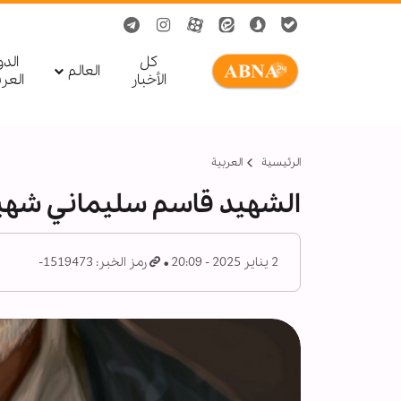
کل
الد
العالم
الأخبار
العر
الرئيسية
العربیة
الشهيد قاسم سليماني شهي
2 يناير 2025 - 20:09
رمز الخبر: 1519473-