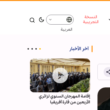
النسخة
التجريبية
العربية
آخر الأخبار
يني؛
إقامة المهرجان السنوي لزائري
تقرير مصور/ ال
القرآنية
الأربعين من قارة أفريقيا
يواصلون تقديم 
بعد انتهاء زيارة