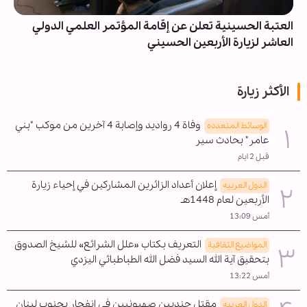
العتبة الحسينية تعلن عن إقامة المؤتمر العلمي الدولي
العاشر لزيارة الأربعين الحسيني
الأكثر زيارة
وفاة 4 رواديد وإصابة 4 آخرين من موكب "بني
الوسائط المتعدده
عامر" بحادث سير
قبل 2 ايام
إعلان أعداد الزائرين المشاركين في إحياء زيارة
الدول العربیه
الأربعين لعام 1448هـ
أمس 13:09
التعريف بكتاب «علل الشرائع» للشيخ الصدوق
المواضیع الثقافية
بتحقيق آية الله السيد فضل الله الطباطبائي اليزدي
أمس 13:22
مقتل جنديين صهيونيين في انفجار بجنوب لبنان
الدول العربیه