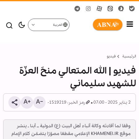
العربية
الرئيسية
فیدیو
فيديو | الله المتعالي منحَ العزّة
للشهيد سليماني
2 يناير 2025 - 07:00
رمز الخبر: 1519219-
وفقا لما أفادته وكالة أنباء أهل البيت (ع) الدولية ــ أبنا ـ ينشر
موقع KHAMENEI.IR الإعلامي مقطعًا مصوّرًا يتضمّن كلام الإمام