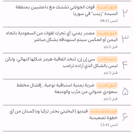
قوات الجولاني تشتبك مع داعشيين بمنطقة
الدول العربیه
السيدة "زينب" في سوريا
أمس 08:51
مصدر يمني: أي تحرك لقوات من السعودية باتجاه
الدول العربیه
اليمن أو العكس سيتم استهدافه بشكل مباشر
قبل 2 ايام
سي إن إن: تتخذ اتفاقية هرمز شكلها النهائي، ولكن
خدمة الأخبار
ليس بالشكل الذي أراده ترامب
قبل 3 ايام
ضربة يمنية استباقية نوعية.. إفشال مخطط
الدول العربیه
سعودي عدواني من مأرب والوديعة
قبل 2 ايام
فيديو | البخيتي يحذر تركيا وباكستان من أي
الوسائط المتعدده
خطوة تصعيدية
أمس 12:42