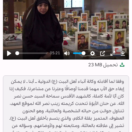
05:21
Play
Mute
Settings
PIP
Enter
Dow
تحميل
23 MB
fullscree
وفقا لما أفادته وكالة أنباء أهل البيت (ع) الدولية ــ أبنا ـ لا يمكن
إيفاء حق الأب مهما قدمنا أوصافًا وعبّرنا عن مشاعرنا، فكيف إذا
كان أبًا لأمة كاملة، كالشهيد الأقدس سماحة السيد حسن نصر
الله. عن حنان الأبوّة تتحدث كريمته زينب نصر الله لموقع العهد،
تتناول جوانبَ من حياته الشخصية والعائلية، وهو الحنون
العطوف، المتميز بقلة الكلام، والذي يتسم بأخلاق أهل البيت (ع).
تشير إلى علاقته بالعائلة، ومتابعته لهم ولأوضاعهم، وسؤاله عن