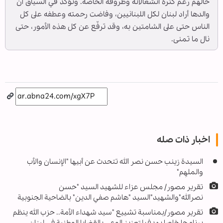
حالهم رغم كثرة انشغالاته وظروفه الخاصة. وتؤكد في السياق أن
والدها أراد لبنان لكل اللبنانيين، وفاضت رحمته وعطفه على كل
الناس حتى على الشامتين به، وقد ترفّع عن كل هذه الأمور، حتى
نال ما تمنى.
اخبار ذات صله
السيدة زينب حسن نصر الله تتحدث عن أبيها "الإنسان والأب
والملهِم"
تقرير مصور/ مجلس عزاء للشهيد السيد "حسن
نصرالله"والشهيد"السيد "هاشم صفي الدين" بالضاحية الجنوبية
تقرير مصور/بمناسبة تشييع "سيد شهداء الأمة.. حزب الله ينظم
برنامجا خاصا يهدف لتعزيز الوعي بالقضايا الوطنية في لبنان