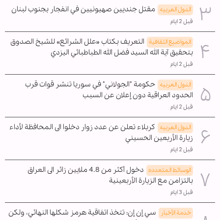
مقتل جنديين صهيونيين في انفجار بجنوب لبنان
الدول العربیه
قبل 2 ايام
التعريف بكتاب «علل الشرائع» للشيخ الصدوق
المواضیع الثقافية
بتحقيق آية الله السيد فضل الله الطباطبائي اليزدي
قبل 2 ايام
حكومة "الجولاني" في سوريا تنشر قوات قرب
الدول العربیه
الحدود العراقية دون إعلان عن السبب
قبل 2 ايام
كربلاء تعلن عن عدد زوار دخلوا الى المحافظة لأداء
الدول العربیه
زيارة الأربعين الحسيني
قبل 2 ايام
دخول أكثر من 4.8 ملايين زائر الى العراق
الوسائط المتعدده
بالتزامن مع الزيارة الأربعينية
قبل 3 ايام
سي إن إن: تتخذ اتفاقية هرمز شكلها النهائي، ولكن
خدمة الأخبار