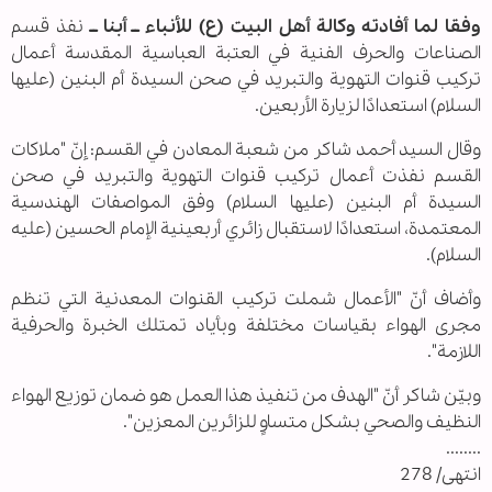
وفقا لما أفادته وكالة أهل البيت (ع) للأنباء ــ أبنا ــ
نفذ قسم
الصناعات والحرف الفنية في العتبة العباسية المقدسة أعمال
تركيب قنوات التهوية والتبريد في صحن السيدة أم البنين (عليها
السلام) استعدادًا لزيارة الأربعين.
وقال السيد أحمد شاكر من شعبة المعادن في القسم: إنّ "ملاكات
القسم نفذت أعمال تركيب قنوات التهوية والتبريد في صحن
السيدة أم البنين (عليها السلام) وفق المواصفات الهندسية
المعتمدة، استعدادًا لاستقبال زائري أربعينية الإمام الحسين (عليه
السلام).
وأضاف أنّ "الأعمال شملت تركيب القنوات المعدنية التي تنظم
مجرى الهواء بقياسات مختلفة وبأياد تمتلك الخبرة والحرفية
اللازمة".
وبيّن شاكر أنّ "الهدف من تنفيذ هذا العمل هو ضمان توزيع الهواء
النظيف والصحي بشكل متساوٍ للزائرين المعزين".
........
انتهى/ 278