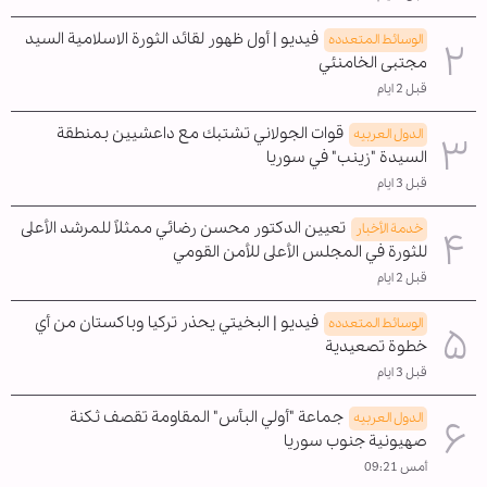
فيديو | أول ظهور لقائد الثورة الاسلامية السيد
الوسائط المتعدده
مجتبى الخامنئي
قبل 2 ايام
قوات الجولاني تشتبك مع داعشيين بمنطقة
الدول العربیه
السيدة "زينب" في سوريا
قبل 3 ايام
تعيين الدكتور محسن رضائي ممثلاً للمرشد الأعلى
خدمة الأخبار
للثورة في المجلس الأعلى للأمن القومي
قبل 2 ايام
فيديو | البخيتي يحذر تركيا وباكستان من أي
الوسائط المتعدده
خطوة تصعيدية
قبل 3 ايام
جماعة "أولي البأس" المقاومة تقصف ثكنة
الدول العربیه
صهيونية جنوب سوريا
أمس 09:21