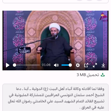
01:06
Play
Mute
Settings
PIP
Enter
Dow
تحميل
3 MB
fullscree
وفقا لما أفادته وكالة أنباء أهل البيت (ع) الدولية ــ أبنا ـ دعا
الشيخ أحمد سلمان التونسي العراقيين للمشاركة المليونية في
تشييع القائد الامام الشهيد السيد علي الخامنئي رضوان الله تعالى
عليه في العراق .