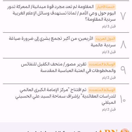
المقاومة لم تعد مجرد قوة ميدانية/ المعركة تدور
خدمة الأخبار
اليوم حول وعي الأمم / لماذا تستهدف وسائل الإعلام الغربية
سردية المقاومة؟
قبل 3 ايام
الأربعين؛ من أكبر تجمع بشري إلى ضرورة صياغة
الدول العربیه
سردية عالمية
قبل 3 ايام
تقرير مصور/ متحف الكفيل للنفائس
الوسائط المتعدده
والمخطوطات في العتبة العباسية المقدسة
قبل 2 ايام
تم افتتاح “مرکز الإمامة الکبری العالمي
الوسائط المتعدده
للدراسات العقائدية” بإشراف سماحة السيد علي الحسيني
الميلاني
قبل 2 ايام