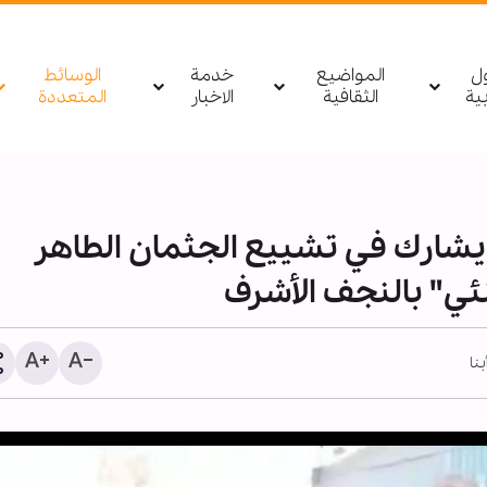
ول
المواضيع
خدمة
الوسائط
بیة
الثقافية
الاخبار
المتعددة
ي يشارك في تشييع الجثمان الطاهر
نئي" بالنجف الأشرف
بنا
مصدر يمني: أي تحرك لقوا
السعودية باتجاه اليمن أو 
سيتم استهدافه بشكل مبا