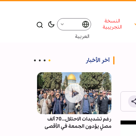
النسخة
التجريبية
العربية
آخر الأخبار
ت من
رغم تشديدات الاحتلال...70 ألف
إقامة ندوة و م
العكس
مصلٍ يؤدون الجمعة في الأقصى
للإمام الشهيد 
شر