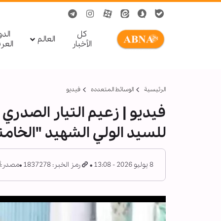
کل
الد
العالم
الأخبار
العر
الرئيسية
الوسائط المتعدده
فیدیو
فيديو | زعيم التيار الصدر
للسيد الولي الشهيد "الخام
8 يوليو 2026 - 13:08
رمز الخبر: 1837278
مصدر:
أ