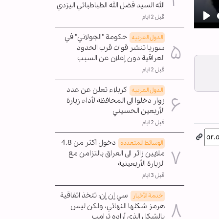
الله السيد فضل الله الطباطبائي اليزدي
قبل 2 ايام
Pla
حكومة "الجولاني" في
الدول العربیه
سوريا تنشر قوات قرب الحدود
العراقية دون إعلان عن السبب
قبل 2 ايام
كربلاء تعلن عن عدد
الدول العربیه
زوار دخلوا الى المحافظة لأداء زيارة
الأربعين الحسيني
قبل 2 ايام
دخول أكثر من 4.8
الوسائط المتعدده
ملايين زائر الى العراق بالتزامن مع
الزيارة الأربعينية
قبل 3 ايام
سي إن إن: تتخذ اتفاقية
خدمة الأخبار
هرمز شكلها النهائي، ولكن ليس
بالشكل الذي أراده ترامب