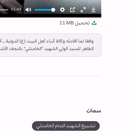
01:44
Mute
Settings
PIP
Enter
Download
تحميل
11 MB
fullscreen
وفقا لما أفادته وكالة أنباء أهل البيت (ع) الدولية 
الطاهر للسيد الولي الشهيد "الخامنئي" بالنجف الأش
سمات
تشييع الشهيد الامام الخامنئي