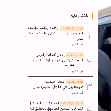
الأكثر زيارة
وفاة 4 رواديد وإصابة
الوسائط المتعدده
4 آخرين من موكب "بني عامر" بحادث
سير
قبل 3 ايام
إعلان أعداد الزائرين
الدول العربیه
المشاركين في إحياء زيارة الأربعين
لعام 1448هـ
قبل 2 ايام
مقتل جنديين
الدول العربیه
صهيونيين في انفجار بجنوب لبنان
قبل 2 ايام
التعريف بكتاب «علل
المواضیع الثقافية
الشرائع» للشيخ الصدوق بتحقيق آية