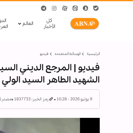
کل
الد
العالم
الأخبار
العر
الرئيسية
الوسائط المتعدده
فیدیو
فيديو | المرجع الديني ال
الشهيد الطاهر السيد الولي ا
9 يوليو 2026 - 10:28
رمز الخبر: 1837733
مصدر:
أ