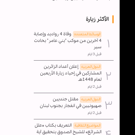
الأكثر زيارة
وفاة 4 رواديد وإصابة
الوسائط المتعدده
4 آخرين من موكب "بني عامر" بحادث
سير
قبل 3 ايام
إعلان أعداد الزائرين
الدول العربیه
المشاركين في إحياء زيارة الأربعين
لعام 1448هـ
قبل 2 ايام
مقتل جنديين
الدول العربیه
صهيونيين في انفجار بجنوب لبنان
قبل 2 ايام
التعريف بكتاب «علل
المواضیع الثقافية
الشرائع» للشيخ الصدوق بتحقيق آية