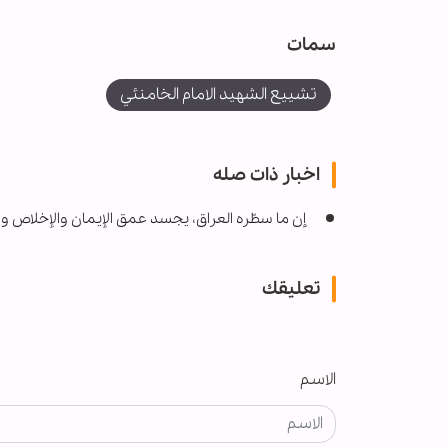
سمات
تشييع الشهيد الامام الخامنئي
اخبار ذات صله
إن ما سطّره العراق، یجسد عمق الإیمان والإخلاص وال
تعليقك
الاسم