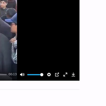
00:13
Mute
Settings
PIP
Enter
Download
fullscreen