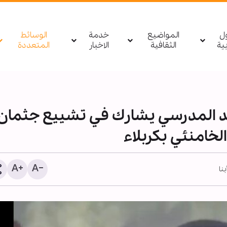
ول
المواضيع
خدمة
الوسائط
بیة
الثقافية
الاخبار
المتعددة
سيد المدرسي يشارك في تشييع جثمان
لخامنئي بكربلاء
بنا
1255 شهيدا منذ وقف النار في غزة
تقرير مصور/ مؤسسة أه
(ع) تقيم ملتقى الأربعين
بمشاركة أكاديميين وبا