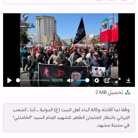
00:08
Play
Mute
Settings
PIP
Enter
Dow
تحميل
2 MB
fullscree
وفقا لما أفادته وكالة أنباء أهل البيت (ع) الدولية ــ أبنا ـ الشعب
الايراني بانتظار الجثمان الطاهر للشهيد الإمام السيد "الخامنئي"
في مدينة مشهد.