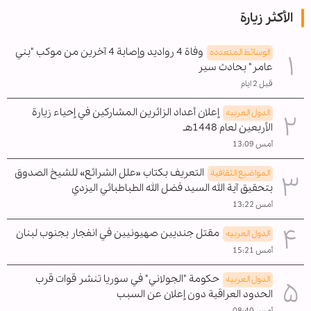
الأكثر زيارة
وفاة 4 رواديد وإصابة 4 آخرين من موكب "بني
الوسائط المتعدده
عامر" بحادث سير
قبل 2 ايام
إعلان أعداد الزائرين المشاركين في إحياء زيارة
الدول العربیه
الأربعين لعام 1448هـ
أمس 13:09
التعريف بكتاب «علل الشرائع» للشيخ الصدوق
المواضیع الثقافية
بتحقيق آية الله السيد فضل الله الطباطبائي اليزدي
أمس 13:22
مقتل جنديين صهيونيين في انفجار بجنوب لبنان
الدول العربیه
أمس 15:21
حكومة "الجولاني" في سوريا تنشر قوات قرب
الدول العربیه
الحدود العراقية دون إعلان عن السبب
أمس 08:40