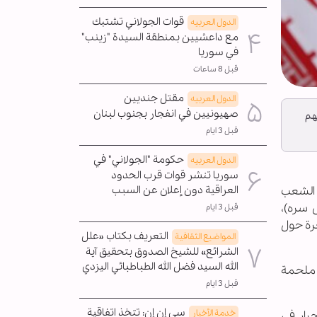
قوات الجولاني تشتبك
الدول العربیه
مع داعشيين بمنطقة السيدة "زينب"
في سوريا
قبل 8 ساعات
مقتل جنديين
الدول العربیه
صهيونيين في انفجار بجنوب لبنان
هم
قبل 3 ايام
حكومة "الجولاني" في
الدول العربیه
سوريا تنشر قوات قرب الحدود
ن الشعب
العراقية دون إعلان عن السبب
 سره)،
قبل 3 ايام
حرة حول
التعريف بكتاب «علل
المواضیع الثقافية
الشرائع» للشيخ الصدوق بتحقيق آية
الله السيد فضل الله الطباطبائي اليزدي
 ملحمة
قبل 3 ايام
سي إن إن: تتخذ اتفاقية
خدمة الأخبار
رار في