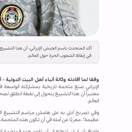
أكد المتحدث باسم الجيش الإيراني، أن هذا التشییع
في إيقاظ الشعوب الحرة حول العالم.
وفقا لما أفادته وکالة أنباء أهل البیت الدولیة - أ
الإيراني صنع ملحمة تاريخية بمشاركته الواسعة ف
معتبراً أن هذا التشییع یتحول إلی نقطة انطلاق لص
العالم.
وفي تصريح أدلى به على هامش مراسم التشييع الشعب
عظيمة"، معربًا عن أمله في أن تكون هذه الملحمة، ع
واضاف أن إيران تتطلع إلى أن تقود هذه الملحمة 