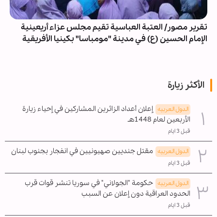
تقرير مصور/ العتبة العباسية تقيم مجلس عزاء أريعينية
الإمام الحسين (ع) في مدينة "مومباسا" بكينيا الأفريقية
الأكثر زيارة
إعلان أعداد الزائرين المشاركين في إحياء زيارة
الدول العربیه
الأربعين لعام 1448هـ
قبل 3 ايام
مقتل جنديين صهيونيين في انفجار بجنوب لبنان
الدول العربیه
قبل 3 ايام
حكومة "الجولاني" في سوريا تنشر قوات قرب
الدول العربیه
الحدود العراقية دون إعلان عن السبب
قبل 3 ايام