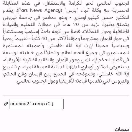
الجنوب العالمي نحو الكرامة والاستقلال. في هذه المقابلة
الحصرية مع وكالة أنباء "بارس" (Pars News Agency)، يقدم
الدكتور حسن كينيو أوماري - وهو محاضر في جامعة نيروبي
يتمتع بخبرة تزيد عن 20 عاماً في مجالات التعليم والقيادة
الأخلاقية وحوار الثقافات، فضلاً عن كونه باحثاً إسلامياً ومستشاراً
في حوار الأديان ومترجماً ومؤلفاً لأكثر من 40 كتاباً - تقييماً روحياً
وسياسياً عميقاً لإرث آية الله خامنئي وأهميته المستمرة
للمسلمين في جميع أنحاء العالم. وانطلاقاً من خلفيته الواسعة
في قضايا الحكم الإسلامي وحوار الأديان والتقاليد الفكرية الأفريقية،
يستعرض الدكتور أوماري الدلالات الدينية العميقة لمراسم تشييع
آية الله خامنئي، ونموذجه في الجمع بين الإيمان وفن الحكم،
والدروس التي تقدمها قيادته لأفريقيا ودول الجنوب العالمي.
سمات