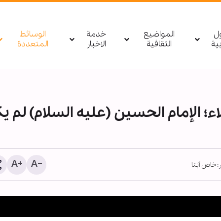
ول
المواضيع
خدمة
الوسائط
بیة
الثقافية
الاخبار
المتعددة
؛ الإمام الحسين (عليه السلام) لم ي
:
خاص أبنا
ضربة يمنية استباقية نوعية
إفشال مخطط سعودي عدوا
مأرب والوديعة