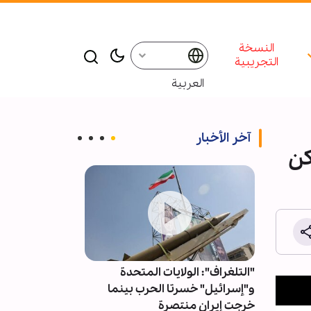
النسخة
التجريبية
العربية
آخر الأخبار
كن
..
"التلغراف": الولايات المتحدة
توافد أعداد كبير
ني من
و"إسرائيل" خسرتا الحرب بينما
ليلة الجمعة عن
خرجت إيران منتصرة
العبّاس (ع)