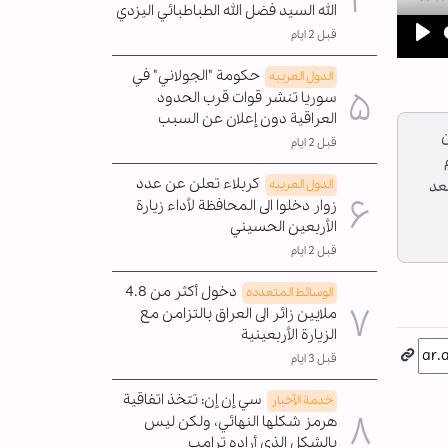
الله السيد فضل الله الطباطبائي اليزدي
قبل 2 ايام
Pla
حكومة "الجولاني" في
الدول العربیه
سوريا تنشر قوات قرب الحدود
العراقية دون إعلان عن السبب
ن
قبل 2 ايام
كربلاء تعلن عن عدد
الدول العربیه
عد
زوار دخلوا الى المحافظة لأداء زيارة
الأربعين الحسيني
قبل 2 ايام
دخول أكثر من 4.8
الوسائط المتعدده
ملايين زائر الى العراق بالتزامن مع
الزيارة الأربعينية
قبل 3 ايام
سي إن إن: تتخذ اتفاقية
خدمة الأخبار
هرمز شكلها النهائي، ولكن ليس
بالشكل الذي أراده ترامب