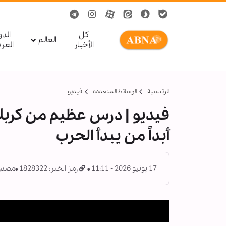
کل
الد
العالم
الأخبار
العر
الرئيسية
الوسائط المتعدده
فیدیو
فيديو | درس عظيم من كربلاء
أبداً من يبدأ الحرب
17 يونيو 2026 - 11:11
رمز الخبر: 1828322
مصدر