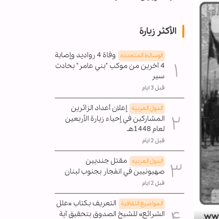
الأكثر زيارة
وفاة 4 رواديد وإصابة
الوسائط المتعدده
4 آخرين من موكب "بني عامر" بحادث
سير
قبل 3 ايام
إعلان أعداد الزائرين
الدول العربیه
المشاركين في إحياء زيارة الأربعين
لعام 1448هـ
قبل 2 ايام
مقتل جنديين
الدول العربیه
صهيونيين في انفجار بجنوب لبنان
قبل 2 ايام
التعريف بكتاب «علل
المواضیع الثقافية
الشرائع» للشيخ الصدوق بتحقيق آية