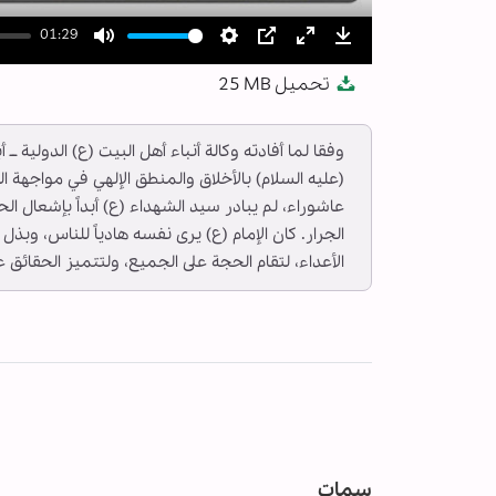
01:29
Mute
Settings
PIP
Enter
Download
تحميل
25 MB
fullscreen
وفقا لما أفادته وكالة أنباء أهل البيت (ع) الدولية
(عليه السلام) بالأخلاق والمنطق الإلهي في مواجهة ا
عاشوراء، لم يبادر سيد الشهداء (ع) أبداً بإشعال 
الجرار. كان الإمام (ع) يرى نفسه هادياً للناس، وبذل
الأعداء، لتقام الحجة على الجميع، ولتتميز الحقائق 
سمات