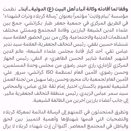
وفقا لما أفادته وكالة أنباء أهل البيت (ع) الدولية ــ أبنا ــ
نظمت
مؤسسة "بيام ولايت" مؤتمراً بعنوان "رسالة كربلاء وتراث الشهداء"
في الطريق المركزي في جمعية جعفر طيار بكراتشي، جمع بين
علماء الدين الشيعة البارزين وقادة المجتمع وممثلي مختلف
المنظمات الدينية والاجتماعية. وكان من بين الحضور العلامة سيد
شنشاه حسين نقفي، رئيس التحالف الجعفرية؛ العلامة سيد نذير
عباس تقي، أحد كبار قادة مجلس علماء الشيعة؛ عالم الدين
الشهير العلامة شابير الحسن الطاهري؛ م. النقي، رئيس الجهاز
المركزي لأزاداري؛ رازي حيدر رضوي من مجلس وحدة المسلمين؛
وحسن رضوي، الأمين العام لمنظمة ISO كراتشي؛ سرور علي،
الأمين العام لجمعية باك محرم؛ وحسن رضا سهيل من لجنة العمل
الشيعية لعموم باكستان؛ اختيار إمام ثقة غازي عباس؛ والمحامي
سيد سمر عباس الزيدي، رئيس منطقة التحالف الجعفرية مالير،
إلى جانب أعضاء بارزين آخرين من الطائفة الشيعية.
وتطرق المتحدثون في كلمتهم إلى الرسالة الدائمة لمعركة كربلاء
والتضحيات التي قدمها شهداؤها وأهمية التمييز بين الحق
والباطل في المجتمع المعاصر. أكدوا أن إرث شهداء كربلاء لا يزال