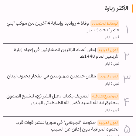
الأكثر زيارة
وفاة 4 رواديد وإصابة 4 آخرين من موكب "بني
الوسائط المتعدده
عامر" بحادث سير
قبل 3 ايام
إعلان أعداد الزائرين المشاركين في إحياء زيارة
الدول العربیه
الأربعين لعام 1448هـ
قبل 2 ايام
مقتل جنديين صهيونيين في انفجار بجنوب لبنان
الدول العربیه
قبل 2 ايام
التعريف بكتاب «علل الشرائع» للشيخ الصدوق
المواضیع الثقافية
بتحقيق آية الله السيد فضل الله الطباطبائي اليزدي
قبل 2 ايام
حكومة "الجولاني" في سوريا تنشر قوات قرب
الدول العربیه
الحدود العراقية دون إعلان عن السبب