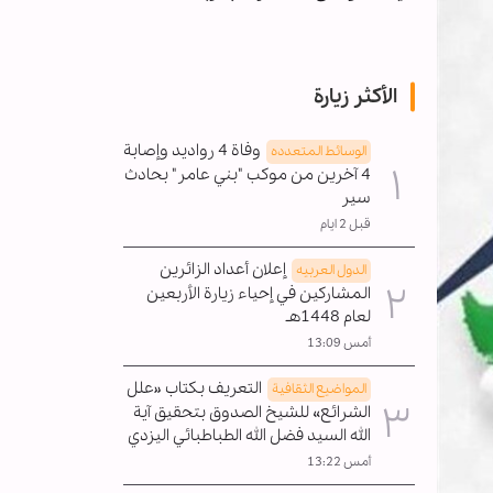
الأكثر زيارة
وفاة 4 رواديد وإصابة
الوسائط المتعدده
4 آخرين من موكب "بني عامر" بحادث
سير
قبل 2 ايام
إعلان أعداد الزائرين
الدول العربیه
المشاركين في إحياء زيارة الأربعين
لعام 1448هـ
أمس 13:09
التعريف بكتاب «علل
المواضیع الثقافية
الشرائع» للشيخ الصدوق بتحقيق آية
الله السيد فضل الله الطباطبائي اليزدي
أمس 13:22