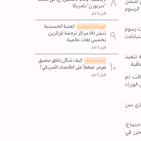
من أشمل
"ديربورن" بأمريكا
وبالإضافة إلى موضوع الرسوم
قبل 3 ايام
العتبة الحسينية
الوسائط المتعدده
 الجمركية، أصبحت رسوم
تنشر (4) مراكز ترجمة للزائرين
تبادلات
بخمس لغات عالمية
قبل 3 ايام
ة تنفيذ
كيف شكّل إغلاق مضيق
خدمة الأخبار
اقية.
هرمز ضغطاً على الاقتصاد الأمريكي؟
قبل 3 ايام
لت: تم
الوزراء
اري بين
اجتماع،
حرز في