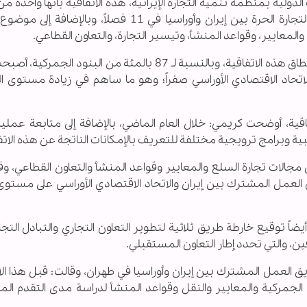
دولية بمنظمة تنمية التجارة الإيرانية، هذه الاتفاقية بأنها واحدة 
الاتفاقيات التجارية للبلاد، وقالت: تم إعداد اتفاقية التجارة الحرة بين إيران وأوراسيا في 11 فصلاً، 
المعايير، وقواعد المنشأ، وتيسير التجارة، والتعاون القطاعي.
ووفقاً لها؛ فإن 13 بالمئة فقط من السلع هي خارج نطاق هذه الاتفاقية، وبالنسبة لـ 87 بالمئة من البنود
لاتحاد الاقتصادي الأوراسي صفراً؛ وهو ما ساهم في زيادة مستوى ال
اقية، أوضحت كريمي: خلال العام الماضي، بالإضافة إلى متابعة عملي
ة وبرامج ترويجية مختلفة للتعريف بالإمكانات الناتجة عن هذه الاتف
ت تجارة السلع والمعايير وقواعد المنشأ والتعاون القطاعي، وقا
العمل المشترك بين إيران والاتحاد الاقتصادي الأوراسي على مستوى 
ً توقيع خارطة طريق ثلاثية لتطوير التعاون التجاري والتبادل التج
فين، والتي تحدد إطار التعاون المستقبلي.
يق العمل المشترك بين إيران وأوراسيا في طهران، وقالت: قبل هذا ال
كية والمعايير والنقل وقواعد المنشأ لدراسة مدى التقدم الم