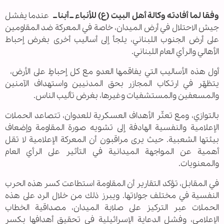
وفقا لما أفادته وكالة أهل البيت (ع) للأنباء ــ أبنا ــ
عندما يفشل
جيش الاحتلال في أرض الميدان، خاصة في المعركة ضد المقاومين
على أرض الجنوب اللبناني، يلجأ إلى أساليب أخرى بغرض إحباط
الأهالي والرأي العام اللبناني.
أول هذه الأساليب التي يفاقمها العدو مع كل إحباطٍ على الأرض،
يتظهّر في ارتكاب المجازر بحق المدنيين واستهداف الآمنين
والمسعفين والمستشفيات وغيرها، بغرض تأليب الناس.
بالتوازي، ومع تعثّر الأهداف العسكرية للعدوان، تتصاعد الحملات
الإعلامية والنفسية الهادفة إلى تشويه صورة المقاومة وإضعاف
بيئتها الشعبية. حيث يرى مراقبون أن المعركة الإعلامية لا تقل
أهمية عن المواجهة الميدانية في التأثير على الرأي العام
والمعنويات.
في المقابل، تؤكد التقارير أن المقاومة استطاعت كسر هذه الحرب
النفسية في مختلف جولاتها. ويبرز ذلك من خلال الرد على هذه
الحملات عبر التركيز على صلابة الميدان، مصداقية الخطاب
الإعلامي، وفشل الدعاية الإسرائيلية في تحقيق أهدافها بكسر