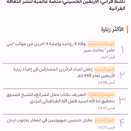
ناشط قرآني: الأربعين الحسيني؛ منصة عالمية لنشر الثقافة
القرآنية
الأكثر زيارة
وفاة 4 رواديد وإصابة 4 آخرين من موكب "بني
الوسائط المتعدده
عامر" بحادث سير
قبل 2 ايام
إعلان أعداد الزائرين المشاركين في إحياء زيارة
الدول العربیه
الأربعين لعام 1448هـ
أمس 13:09
التعريف بكتاب «علل الشرائع» للشيخ الصدوق
المواضیع الثقافية
بتحقيق آية الله السيد فضل الله الطباطبائي اليزدي
أمس 13:22
مقتل جنديين صهيونيين في انفجار بجنوب لبنان
الدول العربیه
أمس 15:21