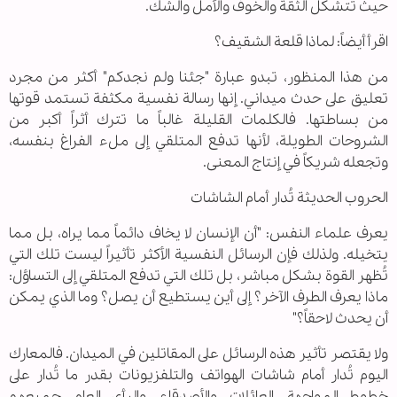
حيث تتشكل الثقة والخوف والأمل والشك.
اقرأ أيضاً: لماذا قلعة الشقيف؟
من هذا المنظور، تبدو عبارة "جئنا ولم نجدكم" أكثر من مجرد
تعليق على حدث ميداني. إنها رسالة نفسية مكثفة تستمد قوتها
من بساطتها. فالكلمات القليلة غالباً ما تترك أثراً أكبر من
الشروحات الطويلة، لأنها تدفع المتلقي إلى ملء الفراغ بنفسه،
وتجعله شريكاً في إنتاج المعنى.
الحروب الحديثة تُدار أمام الشاشات
يعرف علماء النفس: "أن الإنسان لا يخاف دائماً مما يراه، بل مما
يتخيله. ولذلك فإن الرسائل النفسية الأكثر تأثيراً ليست تلك التي
تُظهر القوة بشكل مباشر، بل تلك التي تدفع المتلقي إلى التساؤل:
ماذا يعرف الطرف الآخر؟ إلى أين يستطيع أن يصل؟ وما الذي يمكن
أن يحدث لاحقاً؟"
ولا يقتصر تأثير هذه الرسائل على المقاتلين في الميدان. فالمعارك
اليوم تُدار أمام شاشات الهواتف والتلفزيونات بقدر ما تُدار على
خطوط المواجهة. العائلات، والأصدقاء، والرأي العام، جميعهم