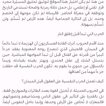
من هنا، لم يكن اختيار هذا الموقع لتوثيق تحليق المسيّرة مجرد
قرار تقني أو إعلامي، بل حمل دلالة رمزية واضحة تستدعي التاريخ
وتوظفه في معركة الحاضر. فالرسالة لم تكن موجهة إلى الخصم
وحده، بل إلى الذاكرة الجماعية أيضاً: هذه الأرض لم تُسلَّم، ولن
تُسلَّم بسهولة.
الحرب التي تبدأ قبل إطلاق النار
منذ أقدم الحروب، أدرك القادة العسكريون أن الهزيمة لا تبدأ دائماً
في الميدان. فالجيش الذي تتصدع روحه المعنوية يفقد جزءاً
كبيراً من قدرته على القتال قبل أن تبدأ المواجهة المباشرة. حين
يتسلل الشك إلى عقل الجندي، ويهتز يقينه بقيادته، ويبدأ
بالتساوُل عن جدوى ما يقوم به، تكون الحرب النفسية قد حققت
جزءاً مهماً من أهدافها.
كيف تعمل الحرب النفسية على العقول قبل الميدان؟
في الحروب الحديثة، لا تُختزل القوة بعدد الطائرات والصواريخ فقط،
بل بالقدرة على التأثير في عقول الناس ومشاعرهم وتصوراتهم.
فالمعارك لا تُخاض على الأرض وحدها، وإنما داخل النفوس أيضاً،