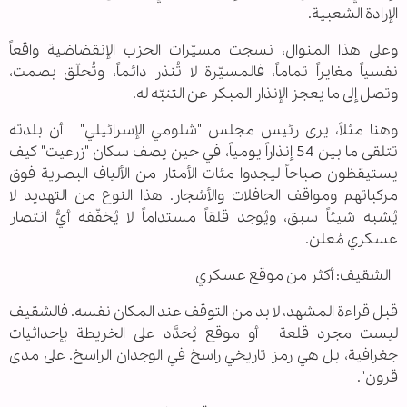
الإرادة الشعبية.
وعلى هذا المنوال، نسجت مسيّرات الحزب الإنقضاضية واقعاً
نفسياً مغايراً تماماً، فالمسيّرة لا تُنذر دائماً، وتُحلّق بصمت،
وتصل إلى ما يعجز الإنذار المبكر عن التنبّه له.
وهنا مثلاً، يرى رئيس مجلس "شلومي الإسرائيلي" أن بلدته
تتلقى ما بين 54 إنذاراً يومياً، في حين يصف سكان "زرعيت" كيف
يستيقظون صباحاً ليجدوا مئات الأمتار من الألياف البصرية فوق
مركباتهم ومواقف الحافلات والأشجار. هذا النوع من التهديد لا
يُشبه شيئاً سبق، ويُوجد قلقاً مستداماً لا يُخفّفه أيُّ انتصار
عسكري مُعلن.
الشقيف: أكثر من موقع عسكري
قبل قراءة المشهد، لا بد من التوقف عند المكان نفسه. فالشقيف
ليست مجرد قلعة أو موقع يُحدَّد على الخريطة بإحداثيات
جغرافية، بل هي رمز تاريخي راسخ في الوجدان الراسخ. على مدى
قرون".